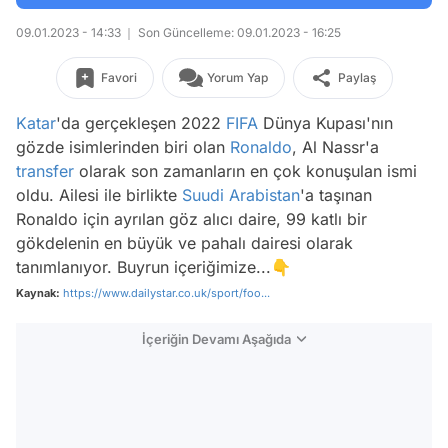
09.01.2023 - 14:33
Son Güncelleme: 09.01.2023 - 16:25
Favori
Yorum Yap
Paylaş
Katar
'da gerçekleşen 2022
FIFA
Dünya Kupası'nın
gözde isimlerinden biri olan
Ronaldo
, Al Nassr'a
transfer
olarak son zamanların en çok konuşulan ismi
oldu. Ailesi ile birlikte
Suudi Arabistan
'a taşınan
Ronaldo için ayrılan göz alıcı daire, 99 katlı bir
gökdelenin en büyük ve pahalı dairesi olarak
tanımlanıyor. Buyrun içeriğimize...👇
Kaynak:
https://www.dailystar.co.uk/sport/foo...
İçeriğin Devamı Aşağıda