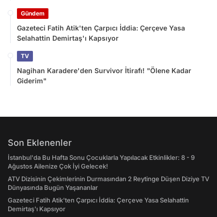
Gündem
Gazeteci Fatih Atik'ten Çarpıcı İddia: Çerçeve Yasa
Selahattin Demirtaş'ı Kapsıyor
TV
Nagihan Karadere'den Survivor İtirafı! "Ölene Kadar
Giderim"
Son Eklenenler
İstanbul'da Bu Hafta Sonu Çocuklarla Yapılacak Etkinlikler: 8 - 9
Ağustos Ailenize Çok İyi Gelecek!
ATV Dizisinin Çekimlerinin Durmasından 2 Reytinge Düşen Diziye TV
Dünyasında Bugün Yaşananlar
Gazeteci Fatih Atik'ten Çarpıcı İddia: Çerçeve Yasa Selahattin
Demirtaş'ı Kapsıyor