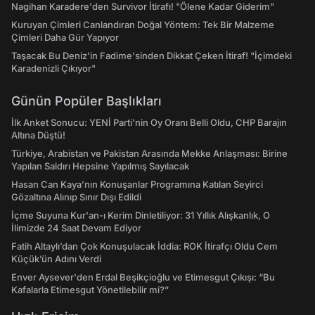
Nagihan Karadere'den Survivor İtirafı! "Ölene Kadar Giderim"
Kuruyan Çimleri Canlandıran Doğal Yöntem: Tek Bir Malzeme
Çimleri Daha Gür Yapıyor
Taşacak Bu Deniz'in Fadime'sinden Dikkat Çeken İtiraf! "İçimdeki
Karadenizli Çıkıyor"
Günün Popüler Başlıkları
İlk Anket Sonucu: YENİ Parti'nin Oy Oranı Belli Oldu, CHP Barajın
Altına Düştü!
Türkiye, Arabistan ve Pakistan Arasında Mekke Anlaşması: Birine
Yapılan Saldırı Hepsine Yapılmış Sayılacak
Hasan Can Kaya’nın Konuşanlar Programına Katılan Seyirci
Gözaltına Alınıp Sınır Dışı Edildi
İçme Suyuna Kur'an-ı Kerim Dinletiliyor: 31 Yıllık Alışkanlık, O
İlimizde 24 Saat Devam Ediyor
Fatih Altaylı’dan Çok Konuşulacak İddia: ROK İtirafçı Oldu Cem
Küçük’ün Adını Verdi
Enver Aysever'den Erdal Beşikçioğlu ve Etimesgut Çıkışı: “Bu
Kafalarla Etimesgut Yönetilebilir mi?”