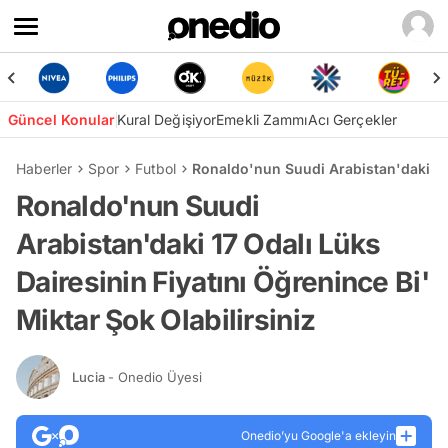
Güncel Konular
Kural Değişiyor
Emekli Zammı
Acı Gerçekler
Haberler
Spor
Futbol
Ronaldo'nun Suudi Arabistan'daki 17 O
Ronaldo'nun Suudi
Arabistan'daki 17 Odalı Lüks
Dairesinin Fiyatını Öğrenince Bi'
Miktar Şok Olabilirsiniz
Lucia
- Onedio Üyesi
Onedio’yu Google'a ekleyin