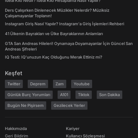
İdeal Kilo Nedir? İdeal Kilo Hesaplama Nasıl Yapılır?
Ders Çalışırken Dinlenecek Müzikler Nelerdir? Müziksiz
Çalışamayanlar Toplanın!
Instagram Giriş Nasıl Yapılır? Instagram'a Giriş İşlemleri Rehberi
41 Ülkenin Bayrakları ve Ülke Bayraklarının Anlamları
GTA San Andreas Hileleri! Oynamaya Doyamayanlar İçin Güncel San
Andreas Şifreleri
IQ Testi: IQ'unuzun Kaç Olduğunu Merak Ettiniz mi?
Keşfet
Twitter
Deprem
Zam
Youtube
Günlük Burç Yorumları
A101
Tiktok
Son Dakika
Bugün Ne Pişirsem
Gezilecek Yerler
Hakkımızda
Kariyer
Geri Bildirim
Kullanıcı Sözleşmesi