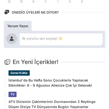
12
12
9
2
1
0
0
ONEDİO ÜYELERİ NE DİYOR?
Yorum Yazın
En Yeni İçerikler!
Genel Kültür
İstanbul'da Bu Hafta Sonu Çocuklarla Yapılacak
Etkinlikler: 8 - 9 Ağustos Ailenize Çok İyi Gelecek!
TV
ATV Dizisinin Çekimlerinin Durmasından 2 Reytinge
Düşen Diziye TV Dünyasında Bugün Yaşananlar