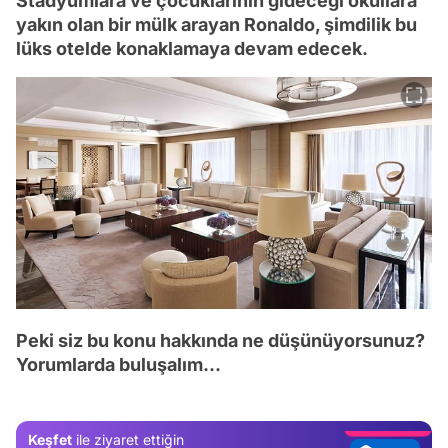
Stadyumlara ve çocuklarının gideceği okullara
yakın olan bir mülk arayan Ronaldo, şimdilik bu
lüks otelde konaklamaya devam edecek.
Video
Peki siz bu konu hakkında ne düşünüyorsunuz?
Test
Yorumlarda buluşalım...
Gündem
Magazin
Keşfet
ile ziyaret ettiğin
Video