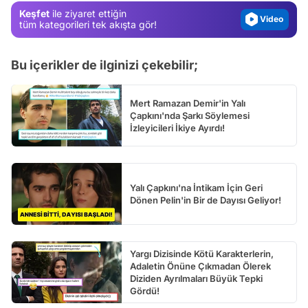
Keşfet
ile ziyaret ettiğin
Video
tüm kategorileri tek akışta gör!
Test
Bu içerikler de ilginizi çekebilir;
Mert Ramazan Demir'in Yalı
Çapkını'nda Şarkı Söylemesi
İzleyicileri İkiye Ayırdı!
Yalı Çapkını'na İntikam İçin Geri
Dönen Pelin'in Bir de Dayısı Geliyor!
Yargı Dizisinde Kötü Karakterlerin,
Adaletin Önüne Çıkmadan Ölerek
Diziden Ayrılmaları Büyük Tepki
Gördü!