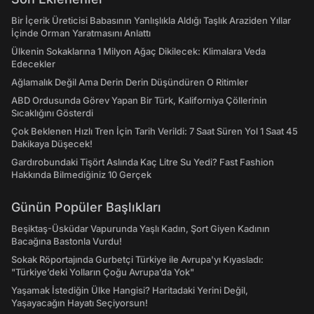
Bir İçerik Üreticisi Babasının Yanlışlıkla Aldığı Taşlık Araziden Yıllar
İçinde Orman Yaratmasını Anlattı
Ülkenin Sokaklarına 1 Milyon Ağaç Dikilecek: Klimalara Veda
Edecekler
Ağlamalık Değil Ama Derin Derin Düşündüren O Ritimler
ABD Ordusunda Görev Yapan Bir Türk, Kaliforniya Çöllerinin
Sıcaklığını Gösterdi
Çok Beklenen Hızlı Tren İçin Tarih Verildi: 7 Saat Süren Yol 1 Saat 45
Dakikaya Düşecek!
Gardırobundaki Tişört Aslında Kaç Litre Su Yedi? Fast Fashion
Hakkında Bilmediğiniz 10 Gerçek
Günün Popüler Başlıkları
Beşiktaş-Üsküdar Vapurunda Yaşlı Kadın, Şort Giyen Kadının
Bacağına Bastonla Vurdu!
Sokak Röportajında Gurbetçi Türkiye ile Avrupa'yı Kıyasladı:
"Türkiye’deki Yolların Çoğu Avrupa’da Yok"
Yaşamak İstediğin Ülke Hangisi? Haritadaki Yerini Değil,
Yaşayacağın Hayatı Seçiyorsun!