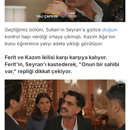
Geçtiğimiz bölüm, Sultan'ın Seyran'a gizlice
doğum
kontrol hapı verdiği ortaya çıkmıştı. Kazım Ağa'nın
bunu öğrenince yalıyı adeta yıktığı görülüyor.
Ferit ve Kazım ikilisi karşı karşıya kalıyor.
Ferit'in, Seyran'ı kastederek, "Onun bir sahibi
var," repliği dikkat çekiyor.