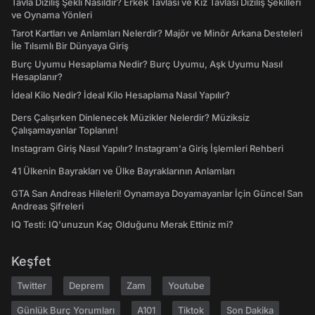
Tavla Diziliş Şekli Nasıldır? Erkek Tavlası ve Kız Tavlası Diziliş Şekilleri
ve Oynama Yönleri
Tarot Kartları ve Anlamları Nelerdir? Majör ve Minör Arkana Desteleri
İle Tılsımlı Bir Dünyaya Giriş
Burç Uyumu Hesaplama Nedir? Burç Uyumu, Aşk Uyumu Nasıl
Hesaplanır?
İdeal Kilo Nedir? İdeal Kilo Hesaplama Nasıl Yapılır?
Ders Çalışırken Dinlenecek Müzikler Nelerdir? Müziksiz
Çalışamayanlar Toplanın!
Instagram Giriş Nasıl Yapılır? Instagram'a Giriş İşlemleri Rehberi
41 Ülkenin Bayrakları ve Ülke Bayraklarının Anlamları
GTA San Andreas Hileleri! Oynamaya Doyamayanlar İçin Güncel San
Andreas Şifreleri
IQ Testi: IQ'unuzun Kaç Olduğunu Merak Ettiniz mi?
Keşfet
Twitter
Deprem
Zam
Youtube
Günlük Burç Yorumları
A101
Tiktok
Son Dakika