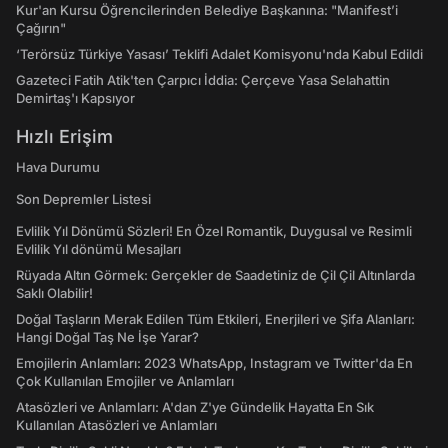
Kur'an Kursu Öğrencilerinden Belediye Başkanına: "Manifest’i
Çağırın"
‘Terörsüz Türkiye Yasası’ Teklifi Adalet Komisyonu'nda Kabul Edildi
Gazeteci Fatih Atik'ten Çarpıcı İddia: Çerçeve Yasa Selahattin
Demirtaş'ı Kapsıyor
Hızlı Erişim
Hava Durumu
Son Depremler Listesi
Evlilik Yıl Dönümü Sözleri! En Özel Romantik, Duygusal ve Resimli
Evlilik Yıl dönümü Mesajları
Rüyada Altın Görmek: Gerçekler de Saadetiniz de Çil Çil Altınlarda
Saklı Olabilir!
Doğal Taşların Merak Edilen Tüm Etkileri, Enerjileri ve Şifa Alanları:
Hangi Doğal Taş Ne İşe Yarar?
Emojilerin Anlamları: 2023 WhatsApp, Instagram ve Twitter'da En
Çok Kullanılan Emojiler ve Anlamları
Atasözleri ve Anlamları: A'dan Z'ye Gündelik Hayatta En Sık
Kullanılan Atasözleri ve Anlamları