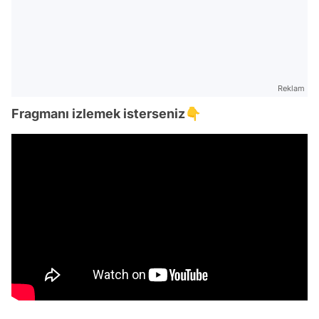
Reklam
Fragmanı izlemek isterseniz👇
Video
Test
Gündem
Magazin