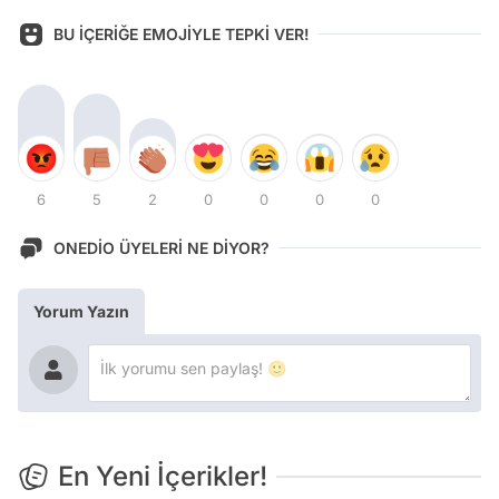
BU İÇERİĞE EMOJİYLE TEPKİ VER!
6
5
2
0
0
0
0
ONEDİO ÜYELERİ NE DİYOR?
Yorum Yazın
En Yeni İçerikler!