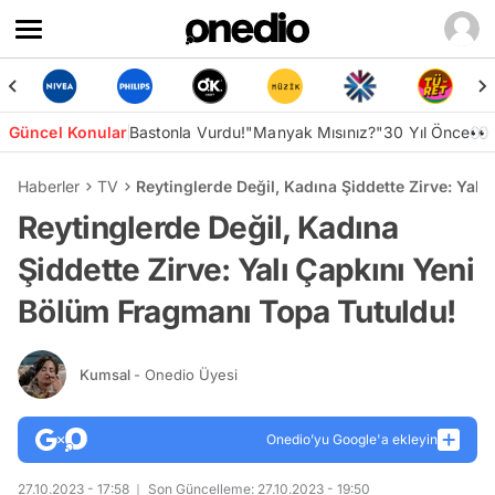
Güncel Konular
Bastonla Vurdu!
"Manyak Mısınız?"
30 Yıl Önce👀
Haberler
TV
Reytinglerde Değil, Kadına Şiddette Zirve: Yal
Reytinglerde Değil, Kadına
Şiddette Zirve: Yalı Çapkını Yeni
Bölüm Fragmanı Topa Tutuldu!
Kumsal
- Onedio Üyesi
Onedio’yu Google'a ekleyin
27.10.2023 - 17:58
Son Güncelleme: 27.10.2023 - 19:50