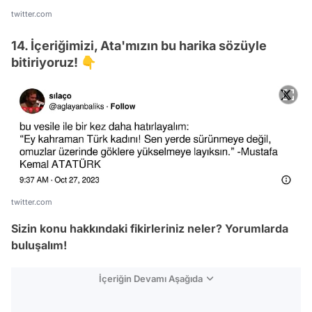
twitter.com
14. İçeriğimizi, Ata'mızın bu harika sözüyle
bitiriyoruz! 👇
twitter.com
Sizin konu hakkındaki fikirleriniz neler? Yorumlarda
buluşalım!
İçeriğin Devamı Aşağıda