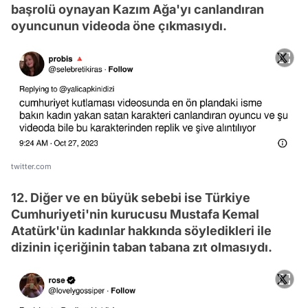
başrolü oynayan Kazım Ağa'yı canlandıran
oyuncunun videoda öne çıkmasıydı.
twitter.com
12. Diğer ve en büyük sebebi ise Türkiye
Cumhuriyeti'nin kurucusu Mustafa Kemal
Atatürk'ün kadınlar hakkında söyledikleri ile
dizinin içeriğinin taban tabana zıt olmasıydı.