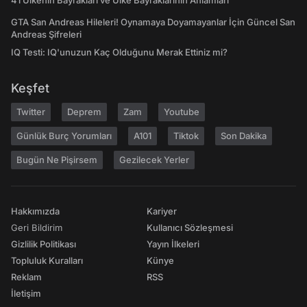
41 Ülkenin Bayrakları ve Ülke Bayraklarının Anlamları
GTA San Andreas Hileleri! Oynamaya Doyamayanlar İçin Güncel San
Andreas Şifreleri
IQ Testi: IQ'unuzun Kaç Olduğunu Merak Ettiniz mi?
Keşfet
Twitter
Deprem
Zam
Youtube
Günlük Burç Yorumları
A101
Tiktok
Son Dakika
Bugün Ne Pişirsem
Gezilecek Yerler
Hakkımızda
Kariyer
Geri Bildirim
Kullanıcı Sözleşmesi
Gizlilik Politikası
Yayın İlkeleri
Topluluk Kuralları
Künye
Reklam
RSS
İletişim