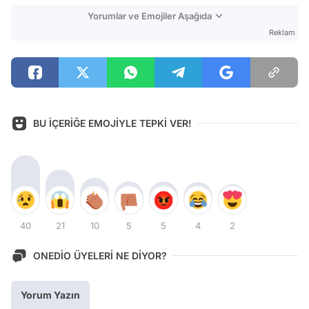
Yorumlar ve Emojiler Aşağıda
Reklam
BU İÇERİĞE EMOJİYLE TEPKİ VER!
40
21
10
5
5
4
2
ONEDİO ÜYELERİ NE DİYOR?
Yorum Yazın