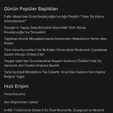
Günün Popüler Başlıkları
Fatih Altaylı'dan Erdal Beşikçioğlu'na Ağır Eleştiri: "Ulan Siz Kamu
Görevlisisiniz"
Google'ın Yapay Zeka Biriminin Başındaki Türk: Koray
Kavukçuoğlu'nu Tanıyalım!
Yaptıkları Komik Mesajlaşmalarla İletişimden Maksimum Verim Alan
Kişiler
Türk Hava Kuvvetleri'nin İlk Kadın Generalinin Dedesinin Çanakkale
Gazisi Olduğu Ortaya Çıktı
Toygar Işıklı'dan Gururlandıran Başarı! Grammy Ödülleri'nde Oy
Verecek Jüri Üyeleri Arasına Seçildi
Tarla İşçisiydi Modellere Taş Çıkarttı: Viral Olan Kadının Son Haline
Beğeni Yağdı
Hızlı Erişim
Hava Durumu
Son Depremler Listesi
Evlilik Yıl Dönümü Sözleri! En Özel Romantik, Duygusal ve Resimli