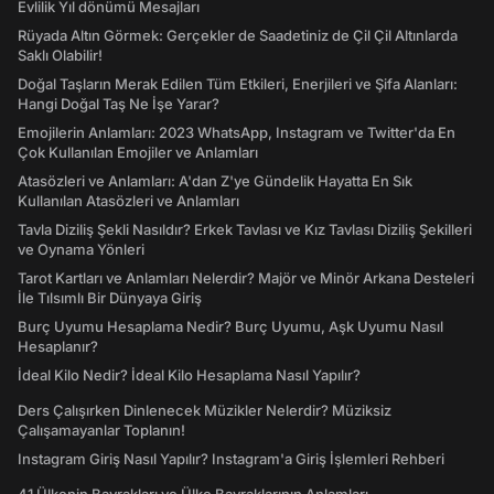
Evlilik Yıl dönümü Mesajları
Rüyada Altın Görmek: Gerçekler de Saadetiniz de Çil Çil Altınlarda
Saklı Olabilir!
Doğal Taşların Merak Edilen Tüm Etkileri, Enerjileri ve Şifa Alanları:
Hangi Doğal Taş Ne İşe Yarar?
Emojilerin Anlamları: 2023 WhatsApp, Instagram ve Twitter'da En
Çok Kullanılan Emojiler ve Anlamları
Atasözleri ve Anlamları: A'dan Z'ye Gündelik Hayatta En Sık
Kullanılan Atasözleri ve Anlamları
Tavla Diziliş Şekli Nasıldır? Erkek Tavlası ve Kız Tavlası Diziliş Şekilleri
ve Oynama Yönleri
Tarot Kartları ve Anlamları Nelerdir? Majör ve Minör Arkana Desteleri
İle Tılsımlı Bir Dünyaya Giriş
Burç Uyumu Hesaplama Nedir? Burç Uyumu, Aşk Uyumu Nasıl
Hesaplanır?
İdeal Kilo Nedir? İdeal Kilo Hesaplama Nasıl Yapılır?
Ders Çalışırken Dinlenecek Müzikler Nelerdir? Müziksiz
Çalışamayanlar Toplanın!
Instagram Giriş Nasıl Yapılır? Instagram'a Giriş İşlemleri Rehberi