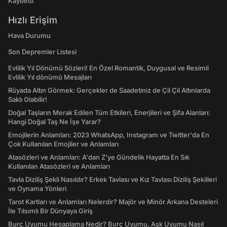
Kaybetti
Hızlı Erişim
Hava Durumu
Son Depremler Listesi
Evlilik Yıl Dönümü Sözleri! En Özel Romantik, Duygusal ve Resimli
Evlilik Yıl dönümü Mesajları
Rüyada Altın Görmek: Gerçekler de Saadetiniz de Çil Çil Altınlarda
Saklı Olabilir!
Doğal Taşların Merak Edilen Tüm Etkileri, Enerjileri ve Şifa Alanları:
Hangi Doğal Taş Ne İşe Yarar?
Emojilerin Anlamları: 2023 WhatsApp, Instagram ve Twitter'da En
Çok Kullanılan Emojiler ve Anlamları
Atasözleri ve Anlamları: A'dan Z'ye Gündelik Hayatta En Sık
Kullanılan Atasözleri ve Anlamları
Tavla Diziliş Şekli Nasıldır? Erkek Tavlası ve Kız Tavlası Diziliş Şekilleri
ve Oynama Yönleri
Tarot Kartları ve Anlamları Nelerdir? Majör ve Minör Arkana Desteleri
İle Tılsımlı Bir Dünyaya Giriş
Burç Uyumu Hesaplama Nedir? Burç Uyumu, Aşk Uyumu Nasıl