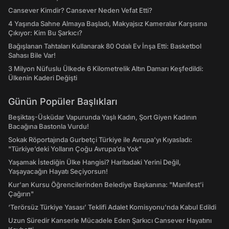
Cansever Kimdir? Cansever Neden Vefat Etti?
4 Yaşında Sahne Almaya Başladı, Makyajsız Kameralar Karşısına
Çıkıyor: Kim Bu Şarkıcı?
Bağışlanan Tahtaları Kullanarak 80 Odalı Ev İnşa Etti: Basketbol
Sahası Bile Var!
3 Milyon Nüfuslu Ülkede 6 Kilometrelik Altın Damarı Keşfedildi:
Ülkenin Kaderi Değişti
Günün Popüler Başlıkları
Beşiktaş-Üsküdar Vapurunda Yaşlı Kadın, Şort Giyen Kadının
Bacağına Bastonla Vurdu!
Sokak Röportajında Gurbetçi Türkiye ile Avrupa'yı Kıyasladı:
"Türkiye’deki Yolların Çoğu Avrupa’da Yok"
Yaşamak İstediğin Ülke Hangisi? Haritadaki Yerini Değil,
Yaşayacağın Hayatı Seçiyorsun!
Kur'an Kursu Öğrencilerinden Belediye Başkanına: "Manifest’i
Çağırın"
‘Terörsüz Türkiye Yasası’ Teklifi Adalet Komisyonu'nda Kabul Edildi
Uzun Süredir Kanserle Mücadele Eden Şarkıcı Cansever Hayatını