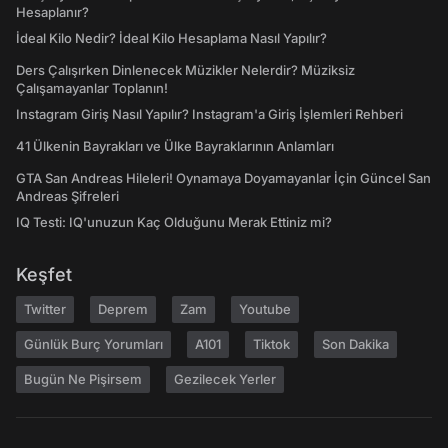
Hesaplanır?
İdeal Kilo Nedir? İdeal Kilo Hesaplama Nasıl Yapılır?
Ders Çalışırken Dinlenecek Müzikler Nelerdir? Müziksiz
Çalışamayanlar Toplanın!
Instagram Giriş Nasıl Yapılır? Instagram'a Giriş İşlemleri Rehberi
41 Ülkenin Bayrakları ve Ülke Bayraklarının Anlamları
GTA San Andreas Hileleri! Oynamaya Doyamayanlar İçin Güncel San
Andreas Şifreleri
IQ Testi: IQ'unuzun Kaç Olduğunu Merak Ettiniz mi?
Keşfet
Twitter
Deprem
Zam
Youtube
Günlük Burç Yorumları
A101
Tiktok
Son Dakika
Bugün Ne Pişirsem
Gezilecek Yerler