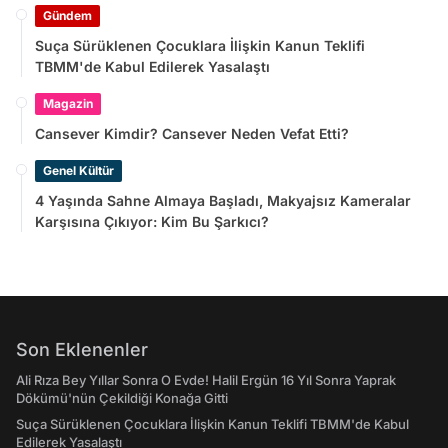
Gündem
Suça Sürüklenen Çocuklara İlişkin Kanun Teklifi
TBMM'de Kabul Edilerek Yasalaştı
Magazin
Cansever Kimdir? Cansever Neden Vefat Etti?
Genel Kültür
4 Yaşında Sahne Almaya Başladı, Makyajsız Kameralar
Karşısına Çıkıyor: Kim Bu Şarkıcı?
Son Eklenenler
Ali Rıza Bey Yıllar Sonra O Evde! Halil Ergün 16 Yıl Sonra Yaprak
Dökümü'nün Çekildiği Konağa Gitti
Suça Sürüklenen Çocuklara İlişkin Kanun Teklifi TBMM'de Kabul
Edilerek Yasalaştı