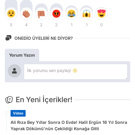
5
4
2
2
1
1
0
ONEDİO ÜYELERİ NE DİYOR?
Yorum Yazın
En Yeni İçerikler!
Video
Ali Rıza Bey Yıllar Sonra O Evde! Halil Ergün 16 Yıl Sonra
Yaprak Dökümü'nün Çekildiği Konağa Gitti