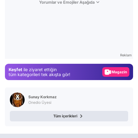
Yorumlar ve Emojiler Aşağıda
Video
Test
Reklam
Gündem
Keşfet
ile ziyaret ettiğin
Magazin
tüm kategorileri tek akışta gör!
Video
Test
Sunay Korkmaz
Onedio Üyesi
Tüm içerikleri