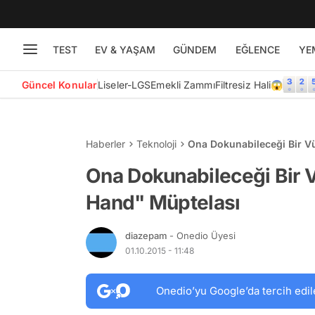
TEST
EV & YAŞAM
GÜNDEM
EĞLENCE
YE
Güncel Konular
Liseler-LGS
Emekli Zammı
Filtresiz Hali😱
Haberler
Teknoloji
Ona Dokunabileceği Bir Vü
Ona Dokunabileceği Bir V
Hand" Müptelası
diazepam
- Onedio Üyesi
01.10.2015 - 11:48
Onedio’yu Google’da tercih edil