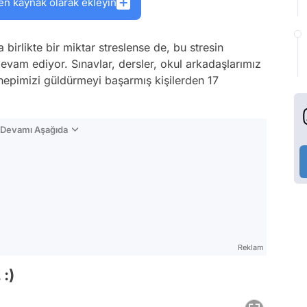
en kaynak olarak ekleyin
birlikte bir miktar streslense de, bu stresin
evam ediyor. Sınavlar, dersler, okul arkadaşlarımız
hepimizi güldürmeyi başarmış kişilerden 17
n Devamı Aşağıda
Reklam
 :)