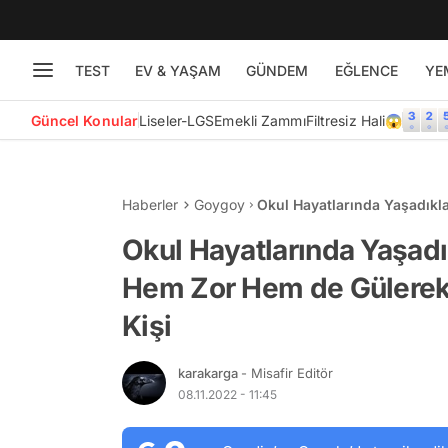
TEST
EV & YAŞAM
GÜNDEM
EĞLENCE
YE
Güncel Konular
Liseler-LGS
Emekli Zammı
Filtresiz Hali😱
Haberler
Goygoy
Okul Hayatlarında Yaşadıkl
Geçireceğimizi Kanıtlayan 1
Okul Hayatlarında Yaşadı
Hem Zor Hem de Gülerek 
Kişi
karakarga
- Misafir Editör
08.11.2022 - 11:45