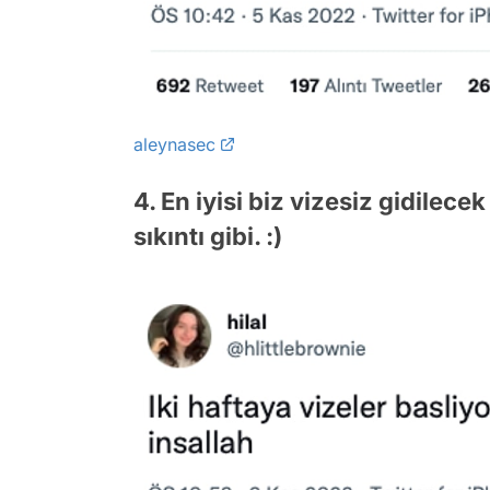
aleynasec
4. En iyisi biz vizesiz gidilece
sıkıntı gibi. :)