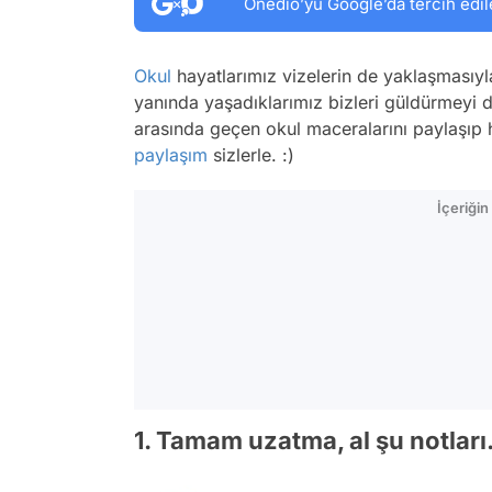
Onedio’yu Google’da tercih edil
Okul
hayatlarımız vizelerin de yaklaşmasıyla 
yanında yaşadıklarımız bizleri güldürmeyi d
arasında geçen okul maceralarını paylaşıp 
paylaşım
sizlerle. :)
İçeriği
1. Tamam uzatma, al şu notları.