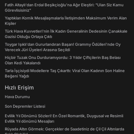
Fatih Altaylı'dan Erdal Beşikçioğlu'na Ağır Eleştiri: "Ulan Siz Kamu
Görevlisisiniz"
Yaptıkları Komik Mesajlaşmalarla İletişimden Maksimum Verim Alan
Kişiler
Türk Hava Kuvvetleri'nin İlk Kadın Generalinin Dedesinin Çanakkale
Gazisi Olduğu Ortaya Çıktı
Toygar Işıklı'dan Gururlandıran Başarı! Grammy Ödülleri'nde Oy
Verecek Jüri Üyeleri Arasına Seçildi
Hiçbir Tuzak Onu Durduramıyordu: 3 Yıldır Çiftçilerin Baş Belası
Olan Kedi Yakalandı
Tarla İşçisiydi Modellere Taş Çıkarttı: Viral Olan Kadının Son Haline
Beğeni Yağdı
Hızlı Erişim
Hava Durumu
Son Depremler Listesi
Evlilik Yıl Dönümü Sözleri! En Özel Romantik, Duygusal ve Resimli
Evlilik Yıl dönümü Mesajları
Rüyada Altın Görmek: Gerçekler de Saadetiniz de Çil Çil Altınlarda