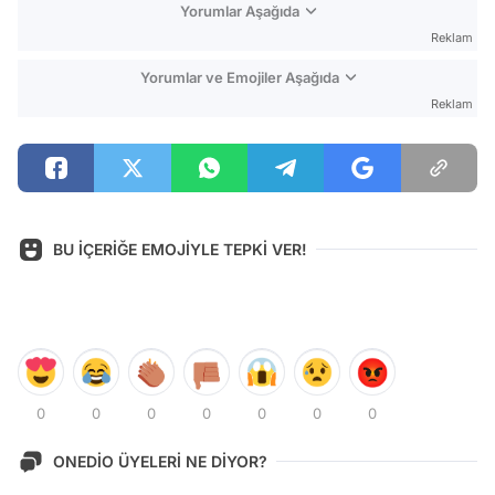
Yorumlar Aşağıda
Reklam
Yorumlar ve Emojiler Aşağıda
Reklam
BU İÇERİĞE EMOJİYLE TEPKİ VER!
0
0
0
0
0
0
0
ONEDİO ÜYELERİ NE DİYOR?