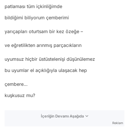
patlaması tüm içkinliğimde
bildiğimi biliyorum çemberimi
yarıçapları oturtsam bir kez özeğe –
ve eğretilikten arınmış parçacıkların
uyumsuz hiçbir üstüstelenişi düşünülemez
bu uyumlar el açıklığıyla ulaşacak hep
çembere…
kuşkusuz mu?
Video
İçeriğin Devamı Aşağıda
Test
Reklam
Gündem