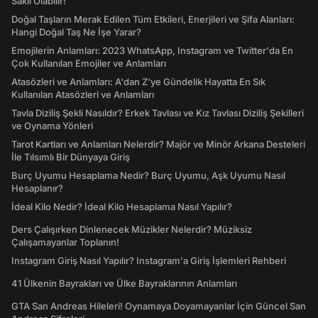
Saklı Olabilir!
Doğal Taşların Merak Edilen Tüm Etkileri, Enerjileri ve Şifa Alanları:
Hangi Doğal Taş Ne İşe Yarar?
Emojilerin Anlamları: 2023 WhatsApp, Instagram ve Twitter'da En
Çok Kullanılan Emojiler ve Anlamları
Atasözleri ve Anlamları: A'dan Z'ye Gündelik Hayatta En Sık
Kullanılan Atasözleri ve Anlamları
Tavla Diziliş Şekli Nasıldır? Erkek Tavlası ve Kız Tavlası Diziliş Şekilleri
ve Oynama Yönleri
Tarot Kartları ve Anlamları Nelerdir? Majör ve Minör Arkana Desteleri
İle Tılsımlı Bir Dünyaya Giriş
Burç Uyumu Hesaplama Nedir? Burç Uyumu, Aşk Uyumu Nasıl
Hesaplanır?
İdeal Kilo Nedir? İdeal Kilo Hesaplama Nasıl Yapılır?
Ders Çalışırken Dinlenecek Müzikler Nelerdir? Müziksiz
Çalışamayanlar Toplanın!
Instagram Giriş Nasıl Yapılır? Instagram'a Giriş İşlemleri Rehberi
41 Ülkenin Bayrakları ve Ülke Bayraklarının Anlamları
GTA San Andreas Hileleri! Oynamaya Doyamayanlar İçin Güncel San