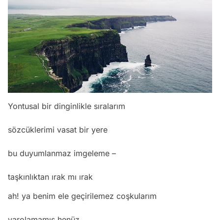
Yontusal bir dinginlikle sıralarım
sözcüklerimi vasat bir yere
bu duyumlanmaz imgeleme –
taşkınlıktan ırak mı ırak
ah! ya benim ele geçirilemez coşkularım
varolamamış henüz