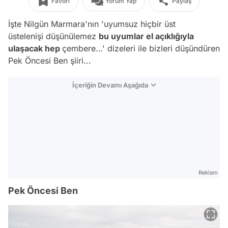
Favori
Yorum Yap
Paylaş
İşte Nilgün Marmara'nın '
uyumsuz hiçbir üst
üstelenişi düşünülemez
bu uyumlar el açıklığıyla
ulaşacak hep
çembere…'
dizeleri ile bizleri düşündüren
Pek Öncesi Ben şiiri...
İçeriğin Devamı Aşağıda
Reklam
Pek Öncesi Ben