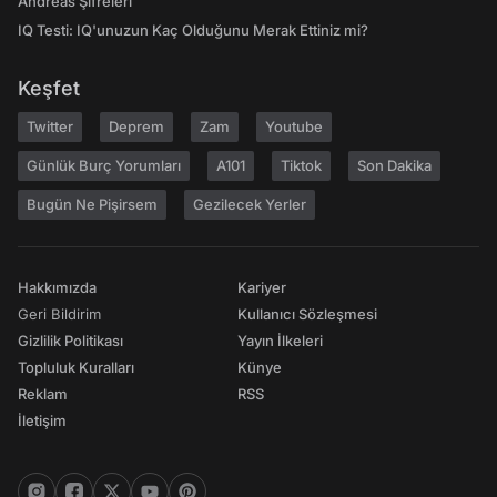
Andreas Şifreleri
IQ Testi: IQ'unuzun Kaç Olduğunu Merak Ettiniz mi?
Keşfet
Twitter
Deprem
Zam
Youtube
Günlük Burç Yorumları
A101
Tiktok
Son Dakika
Bugün Ne Pişirsem
Gezilecek Yerler
Hakkımızda
Kariyer
Geri Bildirim
Kullanıcı Sözleşmesi
Gizlilik Politikası
Yayın İlkeleri
Topluluk Kuralları
Künye
Reklam
RSS
İletişim