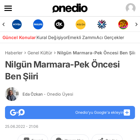
Güncel Konular
Kural Değişiyor
Emekli Zammı
Acı Gerçekler
Haberler
Genel Kültür
Nilgün Marmara-Pek Öncesi Ben Şiiri
Nilgün Marmara-Pek Öncesi
Ben Şiiri
Eda Özkan
- Onedio Üyesi
Onedio’yu Google'a ekleyin
25.06.2022 - 21:06