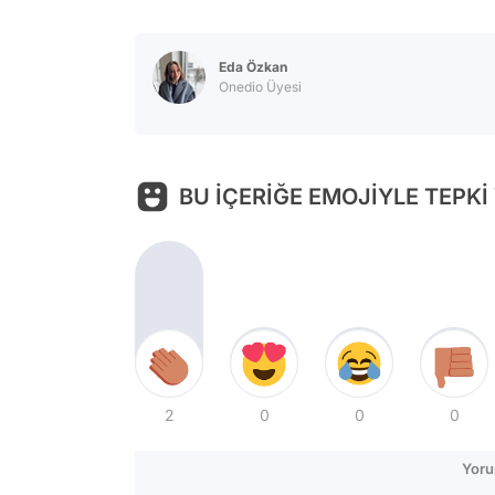
Eda Özkan
Onedio Üyesi
BU İÇERİĞE EMOJİYLE TEPKİ
2
0
0
0
Yoru