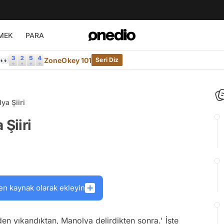
MEK
PARA
e👀
ZoneOkey 101
Seri Diz
a Şiiri
Şiiri
en kaynak olarak ekleyin
den yıkandıktan,
Manolya delirdikten sonra.'
İşte