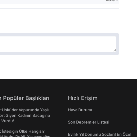
 Popüler Başlıkları
Hızlı Erişim
ş-Üsküdar Vapurunda Yaşlı
Hava Durumu
ort Giyen Kadının Bacağına
a Vurdu!
Son Depremler Listesi
İstediğin Ülke Hangisi?
Evlilik Yıl Dönümü Sözleri! En Özel
ki Yerini Değil, Yaşayacağın