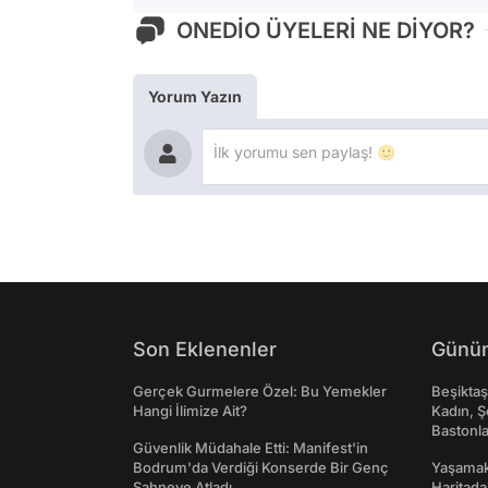
ONEDİO ÜYELERİ NE DİYOR?
Yorum Yazın
Son Eklenenler
Günün
Gerçek Gurmelere Özel: Bu Yemekler
Beşikta
Hangi İlimize Ait?
Kadın, Ş
Bastonl
Güvenlik Müdahale Etti: Manifest'in
Bodrum'da Verdiği Konserde Bir Genç
Yaşamak 
Sahneye Atladı
Haritada