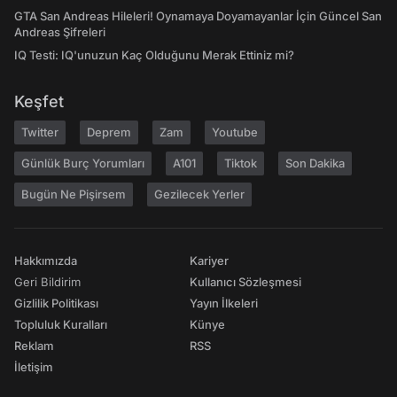
GTA San Andreas Hileleri! Oynamaya Doyamayanlar İçin Güncel San
Andreas Şifreleri
IQ Testi: IQ'unuzun Kaç Olduğunu Merak Ettiniz mi?
Keşfet
Twitter
Deprem
Zam
Youtube
Günlük Burç Yorumları
A101
Tiktok
Son Dakika
Bugün Ne Pişirsem
Gezilecek Yerler
Hakkımızda
Kariyer
Geri Bildirim
Kullanıcı Sözleşmesi
Gizlilik Politikası
Yayın İlkeleri
Topluluk Kuralları
Künye
Reklam
RSS
İletişim