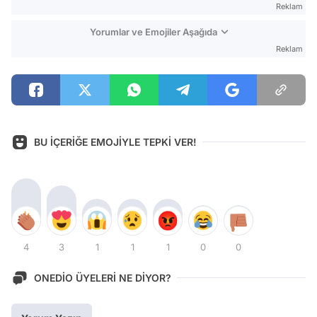
Reklam
Yorumlar ve Emojiler Aşağıda
Reklam
BU İÇERİĞE EMOJİYLE TEPKİ VER!
4
3
1
1
1
0
0
ONEDİO ÜYELERİ NE DİYOR?