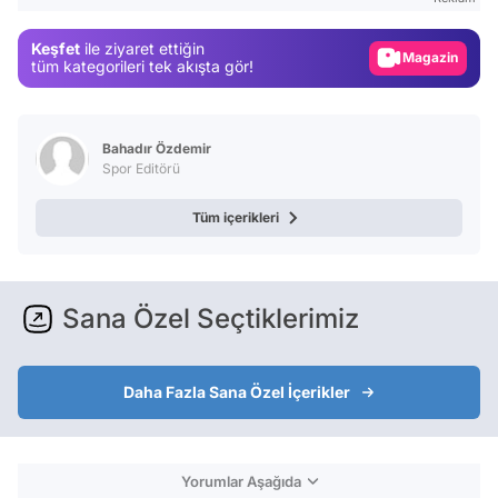
Gündem
Keşfet
ile ziyaret ettiğin
Magazin
tüm kategorileri tek akışta gör!
Video
Test
Bahadır Özdemir
Spor Editörü
Tüm içerikleri
Sana Özel Seçtiklerimiz
Daha Fazla Sana Özel İçerikler
Yorumlar Aşağıda