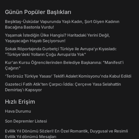
Günün Popüler Başlıkları
Beşiktaş-Üsküdar Vapurunda Yaşlı Kadın, Şort Giyen Kadının
Bacağına Bastonla Vurdu!
Yaşamak İstediğin Ülke Hangisi? Haritadaki Yerini Değil,
Yaşayacağın Hayatı Seçiyorsun!
Sokak Röportajında Gurbetçi Türkiye ile Avrupa'yı Kıyasladı:
"Türkiye’deki Yolların Çoğu Avrupa’da Yok"
Kur'an Kursu Öğrencilerinden Belediye Başkanına: "Manifest’i
Çağırın"
‘Terörsüz Türkiye Yasası’ Teklifi Adalet Komisyonu'nda Kabul Edildi
Gazeteci Fatih Atik'ten Çarpıcı İddia: Çerçeve Yasa Selahattin
Demirtaş'ı Kapsıyor
Hızlı Erişim
Hava Durumu
Son Depremler Listesi
Evlilik Yıl Dönümü Sözleri! En Özel Romantik, Duygusal ve Resimli
Evlilik Yıl dönümü Mesajları