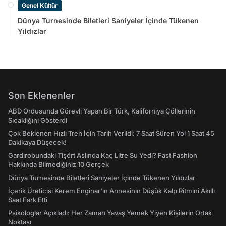
Genel Kültür
Dünya Turnesinde Biletleri Saniyeler İçinde Tükenen
Yıldızlar
Son Eklenenler
ABD Ordusunda Görevli Yapan Bir Türk, Kaliforniya Çöllerinin
Sıcaklığını Gösterdi
Çok Beklenen Hızlı Tren İçin Tarih Verildi: 7 Saat Süren Yol 1 Saat 45
Dakikaya Düşecek!
Gardırobundaki Tişört Aslında Kaç Litre Su Yedi? Fast Fashion
Hakkında Bilmediğiniz 10 Gerçek
Dünya Turnesinde Biletleri Saniyeler İçinde Tükenen Yıldızlar
İçerik Üreticisi Kerem Enginar'ın Annesinin Düşük Kalp Ritmini Akıllı
Saat Fark Etti
Psikologlar Açıkladı: Her Zaman Yavaş Yemek Yiyen Kişilerin Ortak
Noktası