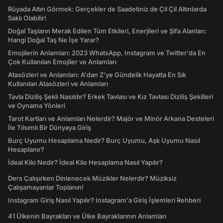
Rüyada Altın Görmek: Gerçekler de Saadetiniz de Çil Çil Altınlarda
Saklı Olabilir!
Doğal Taşların Merak Edilen Tüm Etkileri, Enerjileri ve Şifa Alanları:
Hangi Doğal Taş Ne İşe Yarar?
Emojilerin Anlamları: 2023 WhatsApp, Instagram ve Twitter'da En
Çok Kullanılan Emojiler ve Anlamları
Atasözleri ve Anlamları: A'dan Z'ye Gündelik Hayatta En Sık
Kullanılan Atasözleri ve Anlamları
Tavla Diziliş Şekli Nasıldır? Erkek Tavlası ve Kız Tavlası Diziliş Şekilleri
ve Oynama Yönleri
Tarot Kartları ve Anlamları Nelerdir? Majör ve Minör Arkana Desteleri
İle Tılsımlı Bir Dünyaya Giriş
Burç Uyumu Hesaplama Nedir? Burç Uyumu, Aşk Uyumu Nasıl
Hesaplanır?
İdeal Kilo Nedir? İdeal Kilo Hesaplama Nasıl Yapılır?
Ders Çalışırken Dinlenecek Müzikler Nelerdir? Müziksiz
Çalışamayanlar Toplanın!
Instagram Giriş Nasıl Yapılır? Instagram'a Giriş İşlemleri Rehberi
41 Ülkenin Bayrakları ve Ülke Bayraklarının Anlamları