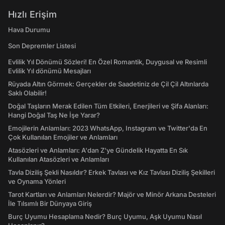
Hızlı Erişim
Hava Durumu
Son Depremler Listesi
Evlilik Yıl Dönümü Sözleri! En Özel Romantik, Duygusal ve Resimli
Evlilik Yıl dönümü Mesajları
Rüyada Altın Görmek: Gerçekler de Saadetiniz de Çil Çil Altınlarda
Saklı Olabilir!
Doğal Taşların Merak Edilen Tüm Etkileri, Enerjileri ve Şifa Alanları:
Hangi Doğal Taş Ne İşe Yarar?
Emojilerin Anlamları: 2023 WhatsApp, Instagram ve Twitter'da En
Çok Kullanılan Emojiler ve Anlamları
Atasözleri ve Anlamları: A'dan Z'ye Gündelik Hayatta En Sık
Kullanılan Atasözleri ve Anlamları
Tavla Diziliş Şekli Nasıldır? Erkek Tavlası ve Kız Tavlası Diziliş Şekilleri
ve Oynama Yönleri
Tarot Kartları ve Anlamları Nelerdir? Majör ve Minör Arkana Desteleri
İle Tılsımlı Bir Dünyaya Giriş
Burç Uyumu Hesaplama Nedir? Burç Uyumu, Aşk Uyumu Nasıl