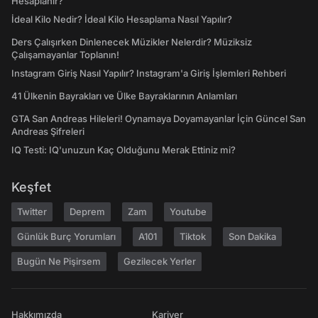
Hesaplanır?
İdeal Kilo Nedir? İdeal Kilo Hesaplama Nasıl Yapılır?
Ders Çalışırken Dinlenecek Müzikler Nelerdir? Müziksiz
Çalışamayanlar Toplanın!
Instagram Giriş Nasıl Yapılır? Instagram'a Giriş İşlemleri Rehberi
41 Ülkenin Bayrakları ve Ülke Bayraklarının Anlamları
GTA San Andreas Hileleri! Oynamaya Doyamayanlar İçin Güncel San
Andreas Şifreleri
IQ Testi: IQ'unuzun Kaç Olduğunu Merak Ettiniz mi?
Keşfet
Twitter
Deprem
Zam
Youtube
Günlük Burç Yorumları
A101
Tiktok
Son Dakika
Bugün Ne Pişirsem
Gezilecek Yerler
Hakkımızda
Kariyer