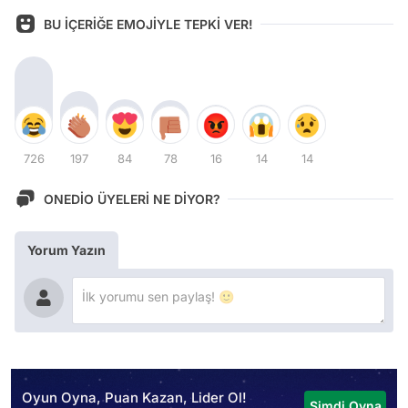
BU İÇERİĞE EMOJİYLE TEPKİ VER!
726
197
84
78
16
14
14
ONEDİO ÜYELERİ NE DİYOR?
Yorum Yazın
Oyun Oyna, Puan Kazan, Lider Ol!
Şimdi Oyna