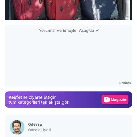
Yorumlar ve Emojiler Aşağıda
Video
Test
Gündem
Reklam
Magazin
Keşfet
ile ziyaret ettiğin
Video
tüm kategorileri tek akışta gör!
Test
Odessa
Onedio Üyesi