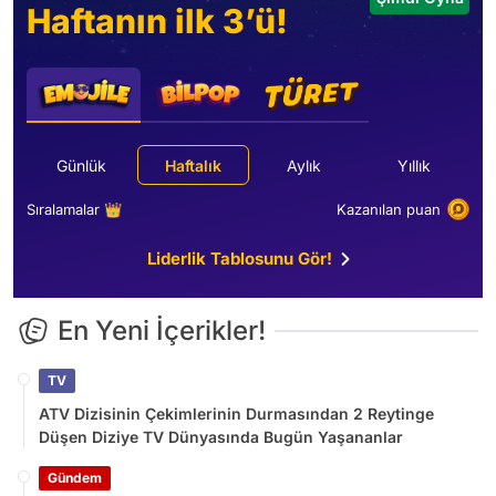
Haftanın ilk 3’ü!
Günlük
Haftalık
Aylık
Yıllık
Sıralamalar 👑
Kazanılan puan
Liderlik Tablosunu Gör!
En Yeni İçerikler!
TV
ATV Dizisinin Çekimlerinin Durmasından 2 Reytinge
Düşen Diziye TV Dünyasında Bugün Yaşananlar
Gündem