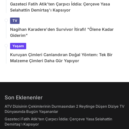
Gazeteci Fatih Atik'ten Çarpıcı İddia: Çerçeve Yasa
Selahattin Demirtaş'ı Kapsıyor
TV
Nagihan Karadere'den Survivor İtirafı! "Ölene Kadar
Giderim"
Yaşam
Kuruyan Çimleri Canlandıran Doğal Yöntem: Tek Bir
Malzeme Çimleri Daha Gür Yapıyor
Son Eklenenler
ATV Dizisinin Çekimlerinin Durmasından 2 Reytinge Düşen Diziye TV
Dünyasında Bugün Yaşananlar
Gazeteci Fatih Atik'ten Çarpıcı İddia: Çerçeve Yasa Selahattin
Demirtaş'ı Kapsıyor