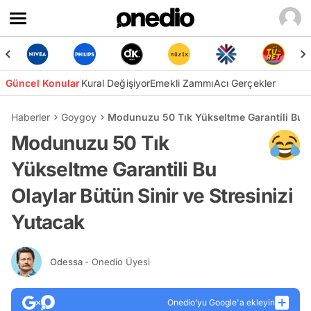
Güncel Konular
Kural Değişiyor
Emekli Zammı
Acı Gerçekler
Haberler
Goygoy
Modunuzu 50 Tık Yükseltme Garantili Bu Ol
Modunuzu 50 Tık
Yükseltme Garantili Bu
Olaylar Bütün Sinir ve Stresinizi
Yutacak
Odessa
- Onedio Üyesi
Onedio’yu Google'a ekleyin