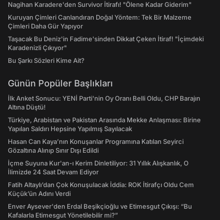
Nagihan Karadere'den Survivor İtirafı! "Ölene Kadar Giderim"
Kuruyan Çimleri Canlandıran Doğal Yöntem: Tek Bir Malzeme
Çimleri Daha Gür Yapıyor
Taşacak Bu Deniz'in Fadime'sinden Dikkat Çeken İtiraf! "İçimdeki
Karadenizli Çıkıyor"
Bu Şarkı Sözleri Kime Ait?
Günün Popüler Başlıkları
İlk Anket Sonucu: YENİ Parti'nin Oy Oranı Belli Oldu, CHP Barajın
Altına Düştü!
Türkiye, Arabistan ve Pakistan Arasında Mekke Anlaşması: Birine
Yapılan Saldırı Hepsine Yapılmış Sayılacak
Hasan Can Kaya’nın Konuşanlar Programına Katılan Seyirci
Gözaltına Alınıp Sınır Dışı Edildi
İçme Suyuna Kur'an-ı Kerim Dinletiliyor: 31 Yıllık Alışkanlık, O
İlimizde 24 Saat Devam Ediyor
Fatih Altaylı’dan Çok Konuşulacak İddia: ROK İtirafçı Oldu Cem
Küçük’ün Adını Verdi
Enver Aysever'den Erdal Beşikçioğlu ve Etimesgut Çıkışı: “Bu
Kafalarla Etimesgut Yönetilebilir mi?”