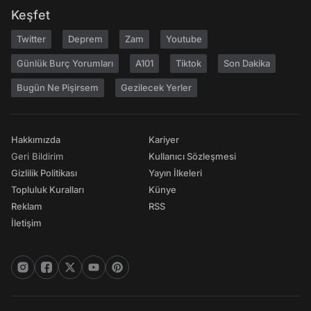
Keşfet
Twitter
Deprem
Zam
Youtube
Günlük Burç Yorumları
A101
Tiktok
Son Dakika
Bugün Ne Pişirsem
Gezilecek Yerler
Hakkımızda
Kariyer
Geri Bildirim
Kullanıcı Sözleşmesi
Gizlilik Politikası
Yayın İlkeleri
Topluluk Kuralları
Künye
Reklam
RSS
İletişim