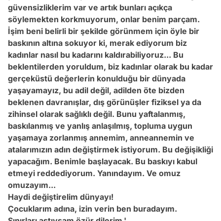
güvensizliklerim var ve artık bunları açıkça
söylemekten korkmuyorum, onlar benim parçam.
İşim beni belirli bir şekilde görünmem için öyle bir
baskının altına sokuyor ki, merak ediyorum biz
kadınlar
nasıl bu kadarını kaldırabiliyoruz... Bu
beklentilerden yoruldum, biz kadınlar olarak bu kadar
gerçeküstü değerlerin konulduğu bir dünyada
yaşayamayız, bu adil değil, adilden öte bizden
beklenen davranışlar, dış görünüşler fiziksel ya da
zihinsel olarak sağlıklı değil. Bunu yaftalanmış,
baskılanmış ve yanlış anlaşılmış, topluma uygun
yaşamaya zorlanmış annemim, anneannemin ve
atalarımızın adın değiştirmek istiyorum. Bu değişikliği
yapacağım. Benimle başlayacak. Bu baskıyı kabul
etmeyi reddediyorum. Yanındayım. Ve omuz
omuzayım...
Haydi değiştirelim dünyayı!
Çocuklarım adına, izin verin ben buradayım.
Sınırları aştıysam özür dilerim.'