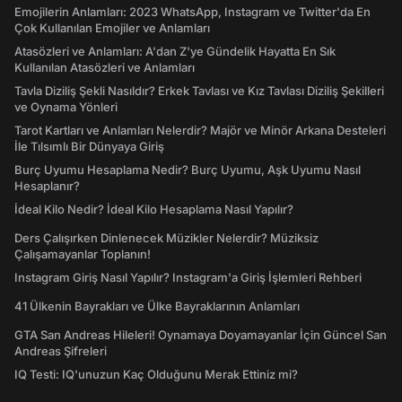
Emojilerin Anlamları: 2023 WhatsApp, Instagram ve Twitter'da En
Çok Kullanılan Emojiler ve Anlamları
Atasözleri ve Anlamları: A'dan Z'ye Gündelik Hayatta En Sık
Kullanılan Atasözleri ve Anlamları
Tavla Diziliş Şekli Nasıldır? Erkek Tavlası ve Kız Tavlası Diziliş Şekilleri
ve Oynama Yönleri
Tarot Kartları ve Anlamları Nelerdir? Majör ve Minör Arkana Desteleri
İle Tılsımlı Bir Dünyaya Giriş
Burç Uyumu Hesaplama Nedir? Burç Uyumu, Aşk Uyumu Nasıl
Hesaplanır?
İdeal Kilo Nedir? İdeal Kilo Hesaplama Nasıl Yapılır?
Ders Çalışırken Dinlenecek Müzikler Nelerdir? Müziksiz
Çalışamayanlar Toplanın!
Instagram Giriş Nasıl Yapılır? Instagram'a Giriş İşlemleri Rehberi
41 Ülkenin Bayrakları ve Ülke Bayraklarının Anlamları
GTA San Andreas Hileleri! Oynamaya Doyamayanlar İçin Güncel San
Andreas Şifreleri
IQ Testi: IQ'unuzun Kaç Olduğunu Merak Ettiniz mi?