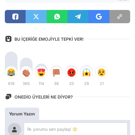
BU İÇERİĞE EMOJİYLE TEPKİ VER!
619
365
114
38
33
29
21
ONEDİO ÜYELERİ NE DİYOR?
Yorum Yazın