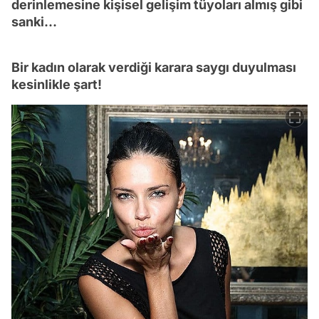
derinlemesine kişisel gelişim tüyoları almış gibi
sanki...
Bir kadın olarak verdiği karara saygı duyulması
kesinlikle şart!