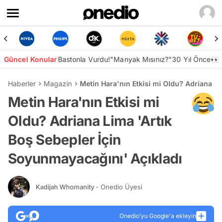
Güncel Konular
Bastonla Vurdu!
"Manyak Mısınız?"
30 Yıl Önce👀
Haberler
Magazin
Metin Hara'nın Etkisi mi Oldu? Adriana L
Metin Hara'nın Etkisi mi
Oldu? Adriana Lima 'Artık
Boş Sebepler İçin
Soyunmayacağını' Açıkladı
Kadijah Whomanity
- Onedio Üyesi
Onedio’yu Google'a ekleyin