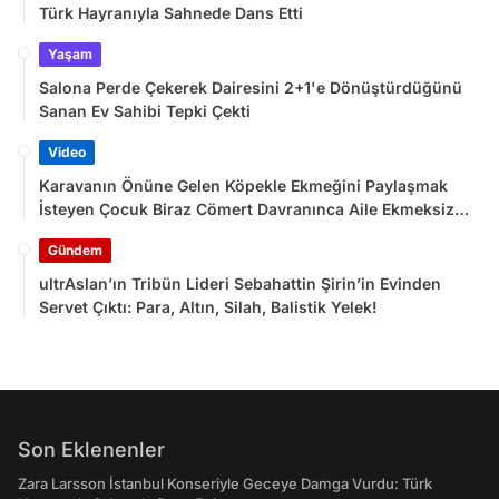
Türk Hayranıyla Sahnede Dans Etti
Yaşam
Salona Perde Çekerek Dairesini 2+1'e Dönüştürdüğünü
Sanan Ev Sahibi Tepki Çekti
Video
Karavanın Önüne Gelen Köpekle Ekmeğini Paylaşmak
İsteyen Çocuk Biraz Cömert Davranınca Aile Ekmeksiz
Kaldı
Gündem
ultrAslan’ın Tribün Lideri Sebahattin Şirin’in Evinden
Servet Çıktı: Para, Altın, Silah, Balistik Yelek!
Son Eklenenler
Zara Larsson İstanbul Konseriyle Geceye Damga Vurdu: Türk