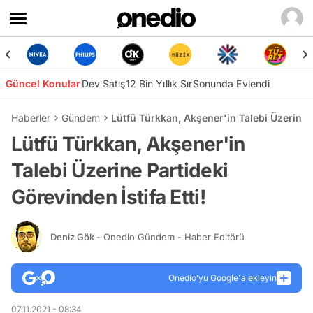
Güncel Konular
Dev Satış
12 Bin Yıllık Sır
Sonunda Evlendi
Haberler
Gündem
Lütfü Türkkan, Akşener'in Talebi Üzerine P
Lütfü Türkkan, Akşener'in
Talebi Üzerine Partideki
Görevinden İstifa Etti!
Deniz Gök
- Onedio Gündem - Haber Editörü
Onedio’yu Google'a ekleyin
07.11.2021 - 08:34