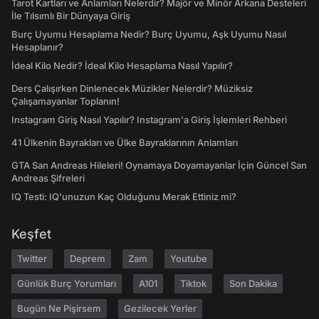
Tarot Kartları ve Anlamları Nelerdir? Majör ve Minör Arkana Desteleri
İle Tılsımlı Bir Dünyaya Giriş
Burç Uyumu Hesaplama Nedir? Burç Uyumu, Aşk Uyumu Nasıl
Hesaplanır?
İdeal Kilo Nedir? İdeal Kilo Hesaplama Nasıl Yapılır?
Ders Çalışırken Dinlenecek Müzikler Nelerdir? Müziksiz
Çalışamayanlar Toplanın!
Instagram Giriş Nasıl Yapılır? Instagram'a Giriş İşlemleri Rehberi
41 Ülkenin Bayrakları ve Ülke Bayraklarının Anlamları
GTA San Andreas Hileleri! Oynamaya Doyamayanlar İçin Güncel San
Andreas Şifreleri
IQ Testi: IQ'unuzun Kaç Olduğunu Merak Ettiniz mi?
Keşfet
Twitter
Deprem
Zam
Youtube
Günlük Burç Yorumları
A101
Tiktok
Son Dakika
Bugün Ne Pişirsem
Gezilecek Yerler