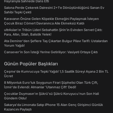
Hayranıyla Sahnede Dans Etti
Salona Perde Çekerek Dairesini 2+1'e Dönüştürdüğünü Sanan Ev
Sahibi Tepki Çekti
Karavanın Önüne Gelen Köpekle Ekmeğini Paylaşmak İsteyen
Çocuk Biraz Cömert Davranınca Aile Ekmeksiz Kaldı
ultrAslan’ın Tribün Lideri Sebahattin Şirin’in Evinden Servet Çıktı:
Para, Altın, Silah, Balistik Yelek!
Ata Demirer'den Şeflere Taş Çıkartan Bulgur Pilavı Tarifi: Ustalardan
Yorum Yağdı!
Cansever'in Son İsteği Yerine Getiriliyor: Vasiyeti Ortaya Çıktı
Günün Popüler Başlıkları
Çeşme'de Kumrucuya Tepki Yağdı! 1,5 Saatlik Süreyi Aşana 2 Bin TL
Ücret
8 Milyonluk Euro'luk Soygunun Firari Şüphelisi Olan Türk Çift,
İzmir'de Evlendi: Almanlar 'Utanmaz Çift' Dedi!
Çocuklar Duymasın'ın Şükrü'sü Şükrü Koruyucu'nun Son Hali
Gündem Oldu!
Sakarya'da Limonata Satıp iPhone 15 Alan Genç Girişimci Günlük
Kazancını Paylaştı