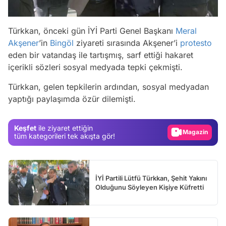
Türkkan, önceki gün İYİ Parti Genel Başkanı
Meral
Akşener
’in
Bingöl
ziyareti sırasında Akşener’i
protesto
eden bir vatandaş ile tartışmış, sarf ettiği hakaret
içerikli sözleri sosyal medyada tepki çekmişti.
Video
Türkkan, gelen tepkilerin ardından, sosyal medyadan
yaptığı paylaşımda özür dilemişti.
Test
Gündem
Keşfet
ile ziyaret ettiğin
Magazin
tüm kategorileri tek akışta gör!
Video
Test
İYİ Partili Lütfü Türkkan, Şehit Yakını
Olduğunu Söyleyen Kişiye Küfretti