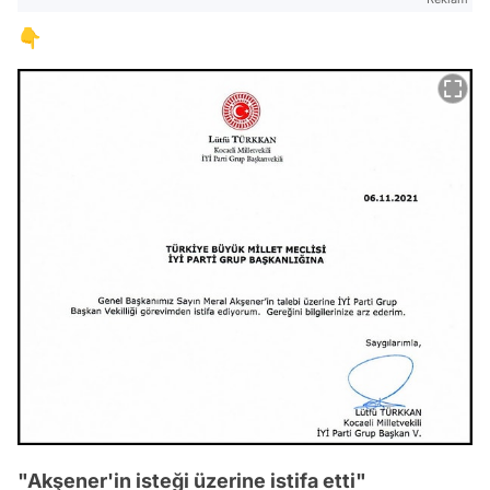
👇
"Akşener'in isteği üzerine istifa etti"