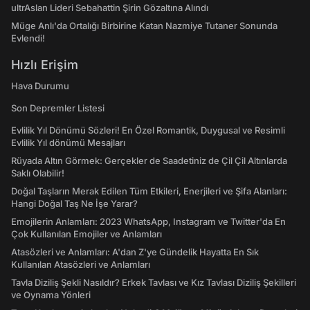
ultrAslan Lideri Sebahattin Şirin Gözaltına Alındı
Müge Anlı'da Ortalığı Birbirine Katan Nazmiye Tutaner Sonunda
Evlendi!
Hızlı Erişim
Hava Durumu
Son Depremler Listesi
Evlilik Yıl Dönümü Sözleri! En Özel Romantik, Duygusal ve Resimli
Evlilik Yıl dönümü Mesajları
Rüyada Altın Görmek: Gerçekler de Saadetiniz de Çil Çil Altınlarda
Saklı Olabilir!
Doğal Taşların Merak Edilen Tüm Etkileri, Enerjileri ve Şifa Alanları:
Hangi Doğal Taş Ne İşe Yarar?
Emojilerin Anlamları: 2023 WhatsApp, Instagram ve Twitter'da En
Çok Kullanılan Emojiler ve Anlamları
Atasözleri ve Anlamları: A'dan Z'ye Gündelik Hayatta En Sık
Kullanılan Atasözleri ve Anlamları
Tavla Diziliş Şekli Nasıldır? Erkek Tavlası ve Kız Tavlası Diziliş Şekilleri
ve Oynama Yönleri