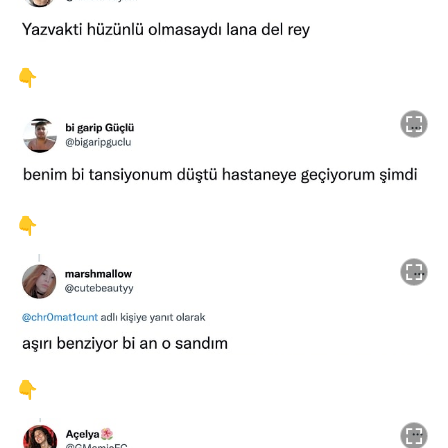
👇
👇
👇