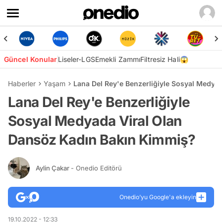
Güncel Konular
Liseler-LGS
Emekli Zammı
Filtresiz Hali😱
Haberler
Yaşam
Lana Del Rey'e Benzerliğiyle Sosyal Medya
Lana Del Rey'e Benzerliğiyle
Sosyal Medyada Viral Olan
Dansöz Kadın Bakın Kimmiş?
Aylin Çakar
- Onedio Editörü
Onedio’yu Google'a ekleyin
19.10.2022 - 12:33