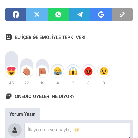
BU İÇERİĞE EMOJİYLE TEPKİ VER!
45
22
19
4
3
3
0
ONEDİO ÜYELERİ NE DİYOR?
Yorum Yazın