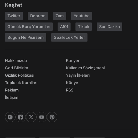
Keşfet
Twitter
Deprem
Zam
Youtube
Günlük Burç Yorumları
A101
Tiktok
Son Dakika
Bugün Ne Pişirsem
Gezilecek Yerler
Hakkımızda
Kariyer
Geri Bildirim
Kullanıcı Sözleşmesi
Gizlilik Politikası
Yayın İlkeleri
Topluluk Kuralları
Künye
Reklam
RSS
İletişim