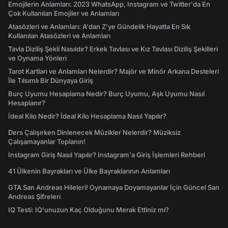
Emojilerin Anlamları: 2023 WhatsApp, Instagram ve Twitter'da En
Çok Kullanılan Emojiler ve Anlamları
Atasözleri ve Anlamları: A'dan Z'ye Gündelik Hayatta En Sık
Kullanılan Atasözleri ve Anlamları
Tavla Diziliş Şekli Nasıldır? Erkek Tavlası ve Kız Tavlası Diziliş Şekilleri
ve Oynama Yönleri
Tarot Kartları ve Anlamları Nelerdir? Majör ve Minör Arkana Desteleri
İle Tılsımlı Bir Dünyaya Giriş
Burç Uyumu Hesaplama Nedir? Burç Uyumu, Aşk Uyumu Nasıl
Hesaplanır?
İdeal Kilo Nedir? İdeal Kilo Hesaplama Nasıl Yapılır?
Ders Çalışırken Dinlenecek Müzikler Nelerdir? Müziksiz
Çalışamayanlar Toplanın!
Instagram Giriş Nasıl Yapılır? Instagram'a Giriş İşlemleri Rehberi
41 Ülkenin Bayrakları ve Ülke Bayraklarının Anlamları
GTA San Andreas Hileleri! Oynamaya Doyamayanlar İçin Güncel San
Andreas Şifreleri
IQ Testi: IQ'unuzun Kaç Olduğunu Merak Ettiniz mi?