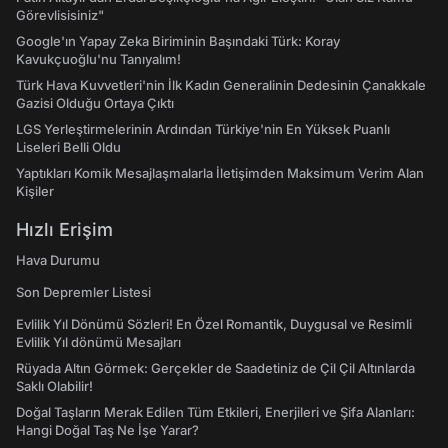
Görevlisisiniz"
Google'ın Yapay Zeka Biriminin Başındaki Türk: Koray
Kavukçuoğlu'nu Tanıyalım!
Türk Hava Kuvvetleri'nin İlk Kadın Generalinin Dedesinin Çanakkale
Gazisi Olduğu Ortaya Çıktı
LGS Yerleştirmelerinin Ardından Türkiye'nin En Yüksek Puanlı
Liseleri Belli Oldu
Yaptıkları Komik Mesajlaşmalarla İletişimden Maksimum Verim Alan
Kişiler
Hızlı Erişim
Hava Durumu
Son Depremler Listesi
Evlilik Yıl Dönümü Sözleri! En Özel Romantik, Duygusal ve Resimli
Evlilik Yıl dönümü Mesajları
Rüyada Altın Görmek: Gerçekler de Saadetiniz de Çil Çil Altınlarda
Saklı Olabilir!
Doğal Taşların Merak Edilen Tüm Etkileri, Enerjileri ve Şifa Alanları:
Hangi Doğal Taş Ne İşe Yarar?