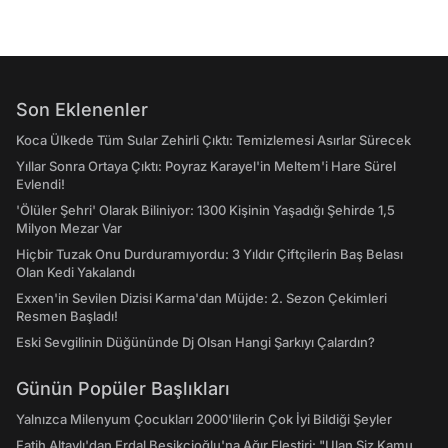
Son Eklenenler
Koca Ülkede Tüm Sular Zehirli Çıktı: Temizlemesi Asırlar Sürecek
Yıllar Sonra Ortaya Çıktı: Poyraz Karayel'in Meltem'i Hare Sürel
Evlendi!
'Ölüler Şehri' Olarak Biliniyor: 1300 Kişinin Yaşadığı Şehirde 1,5
Milyon Mezar Var
Hiçbir Tuzak Onu Durduramıyordu: 3 Yıldır Çiftçilerin Baş Belası
Olan Kedi Yakalandı
Exxen'in Sevilen Dizisi Karma'dan Müjde: 2. Sezon Çekimleri
Resmen Başladı!
Eski Sevgilinin Düğününde Dj Olsan Hangi Şarkıyı Çalardın?
Günün Popüler Başlıkları
Yalnızca Milenyum Çocukları 2000'lilerin Çok İyi Bildiği Şeyler
Fatih Altaylı'dan Erdal Beşikçioğlu'na Ağır Eleştiri: "Ulan Siz Kamu