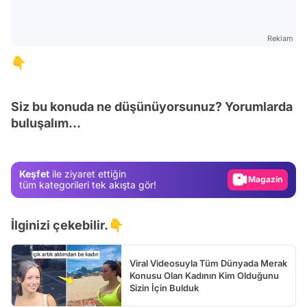
Reklam
👇
Video
Siz bu konuda ne düşünüyorsunuz? Yorumlarda
Test
buluşalım...
Gündem
Magazin
Keşfet
ile ziyaret ettiğin
Video
tüm kategorileri tek akışta gör!
Test
İlginizi çekebilir.👇
Viral Videosuyla Tüm Dünyada Merak
Konusu Olan Kadının Kim Olduğunu
Sizin İçin Bulduk