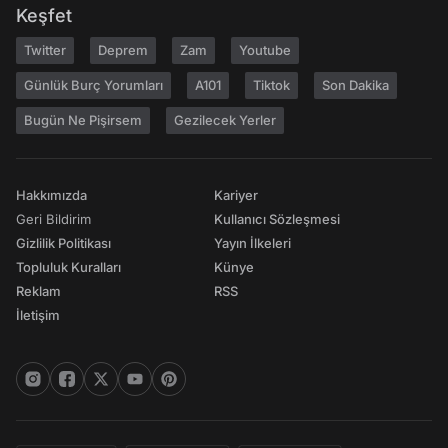
Keşfet
Twitter
Deprem
Zam
Youtube
Günlük Burç Yorumları
A101
Tiktok
Son Dakika
Bugün Ne Pişirsem
Gezilecek Yerler
Hakkımızda
Kariyer
Geri Bildirim
Kullanıcı Sözleşmesi
Gizlilik Politikası
Yayın İlkeleri
Topluluk Kuralları
Künye
Reklam
RSS
İletişim