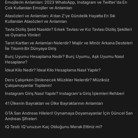
Emojilerin Anlamları: 2023 WhatsApp, Instagram ve Twitter'da En
Çok Kullanılan Emojiler ve Anlamları
Atasözleri ve Anlamları: A'dan Z'ye Gündelik Hayatta En Sık
Kullanılan Atasözleri ve Anlamları
Tavla Diziliş Şekli Nasıldır? Erkek Tavlası ve Kız Tavlası Diziliş Şekilleri
ve Oynama Yönleri
Tarot Kartları ve Anlamları Nelerdir? Majör ve Minör Arkana Desteleri
İle Tılsımlı Bir Dünyaya Giriş
Burç Uyumu Hesaplama Nedir? Burç Uyumu, Aşk Uyumu Nasıl
Hesaplanır?
İdeal Kilo Nedir? İdeal Kilo Hesaplama Nasıl Yapılır?
Ders Çalışırken Dinlenecek Müzikler Nelerdir? Müziksiz
Çalışamayanlar Toplanın!
Instagram Giriş Nasıl Yapılır? Instagram'a Giriş İşlemleri Rehberi
41 Ülkenin Bayrakları ve Ülke Bayraklarının Anlamları
GTA San Andreas Hileleri! Oynamaya Doyamayanlar İçin Güncel San
Andreas Şifreleri
IQ Testi: IQ'unuzun Kaç Olduğunu Merak Ettiniz mi?