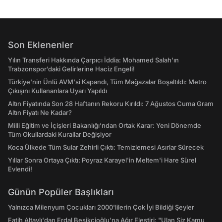
Son Eklenenler
Yılın Transferi Hakkında Çarpıcı İddia: Mohamed Salah'ın
Trabzonspor’daki Gelirlerine Haciz Engeli!
Türkiye'nin Ünlü AVM'si Kapandı, Tüm Mağazalar Boşaltıldı: Metro
Çıkışını Kullananlara Uyarı Yapıldı
Altın Fiyatında Son 28 Haftanın Rekoru Kırıldı: 7 Ağustos Cuma Gram
Altın Fiyatı Ne Kadar?
Milli Eğitim ve İçişleri Bakanlığı’ndan Ortak Karar: Yeni Dönemde
Tüm Okullardaki Kurallar Değişiyor
Koca Ülkede Tüm Sular Zehirli Çıktı: Temizlemesi Asırlar Sürecek
Yıllar Sonra Ortaya Çıktı: Poyraz Karayel'in Meltem'i Hare Sürel
Evlendi!
Günün Popüler Başlıkları
Yalnızca Milenyum Çocukları 2000'lilerin Çok İyi Bildiği Şeyler
Fatih Altaylı'dan Erdal Beşikçioğlu'na Ağır Eleştiri: "Ulan Siz Kamu