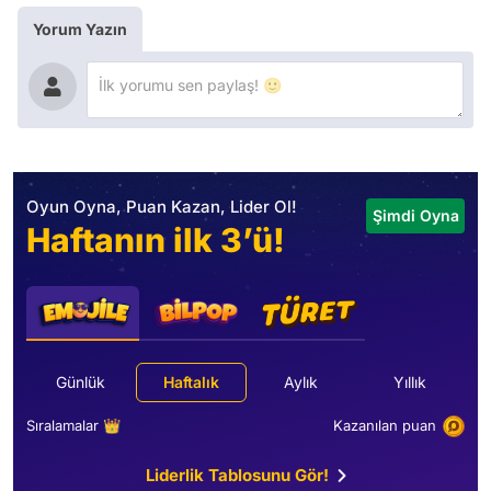
Yorum Yazın
Oyun Oyna, Puan Kazan, Lider Ol!
Şimdi Oyna
Haftanın ilk 3’ü!
Günlük
Haftalık
Aylık
Yıllık
Sıralamalar 👑
Kazanılan puan
Liderlik Tablosunu Gör!