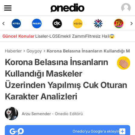
Güncel Konular
Liseler-LGS
Emekli Zammı
Filtresiz Hali😱
Haberler
Goygoy
Korona Belasına İnsanların Kullandığı Mas
Korona Belasına İnsanların
Kullandığı Maskeler
Üzerinden Yapılmış Cuk Oturan
Karakter Analizleri
Arzu Semender
- Onedio Editörü
Onedio’yu Google'a ekleyin