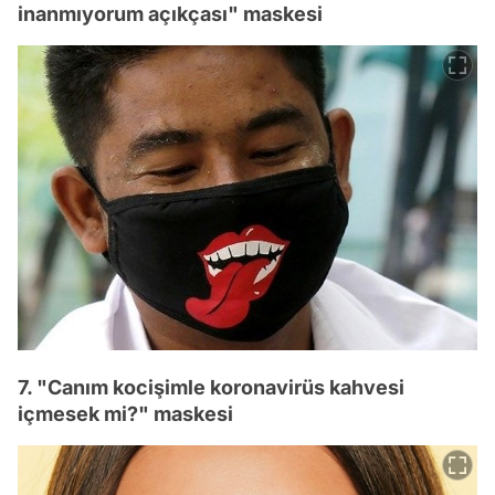
inanmıyorum açıkçası" maskesi
7. "Canım kocişimle koronavirüs kahvesi
içmesek mi?" maskesi