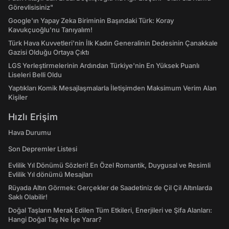
Görevlisisiniz"
Google'ın Yapay Zeka Biriminin Başındaki Türk: Koray
Kavukçuoğlu'nu Tanıyalım!
Türk Hava Kuvvetleri'nin İlk Kadın Generalinin Dedesinin Çanakkale
Gazisi Olduğu Ortaya Çıktı
LGS Yerleştirmelerinin Ardından Türkiye'nin En Yüksek Puanlı
Liseleri Belli Oldu
Yaptıkları Komik Mesajlaşmalarla İletişimden Maksimum Verim Alan
Kişiler
Hızlı Erişim
Hava Durumu
Son Depremler Listesi
Evlilik Yıl Dönümü Sözleri! En Özel Romantik, Duygusal ve Resimli
Evlilik Yıl dönümü Mesajları
Rüyada Altın Görmek: Gerçekler de Saadetiniz de Çil Çil Altınlarda
Saklı Olabilir!
Doğal Taşların Merak Edilen Tüm Etkileri, Enerjileri ve Şifa Alanları:
Hangi Doğal Taş Ne İşe Yarar?