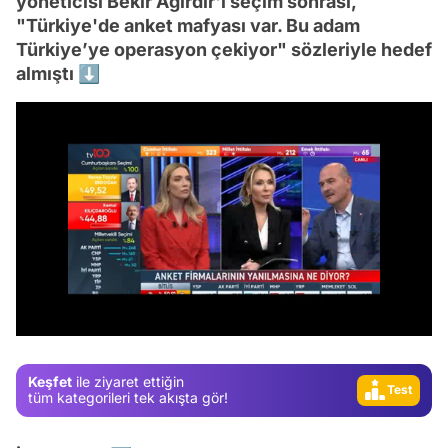
yöneticisi Bekir Ağırdır'ı seçim sonrası,
"Türkiye'de anket mafyası var. Bu adam
Türkiye’ye operasyon çekiyor" sözleriyle hedef
almıştı ⬇️
Video
Test
Gündem
/
Magazin
Video
Keşfet
ile ziyaret ettiğin
Test
tüm kategorileri tek akışta gör!