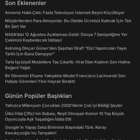
Son Eklenenler
Anneniz Haklı Çıktı: Fazla Televizyon İzlemek Beyni Küçültüyor
Müşterilerden Para Almıyorlar: Bu Otelde Ücretsiz Kalmak İçin Tek
Bir Şart Var
NASA’dan 12 Ağustos Açıklaması Geldi: Dünya 7 Saniyeliğine Yer
Çekimini Kaybedecek İddiası!
Astrolog Dinçer Güner'den Şaşırtan İtiraf! "Dizi Yapımcıları Yayın
Tarihi İçin Bana Danışıyor"
Tarla İşçisiydi Modellere Taş Çıkarttı: Viral Olan Kadının Son Haline
Beğeni Yağdı
Bir Dönemin Efsane Yakışıklısı Model Francisco Lachowski Son
Haliyle Görenleri Yine Hayran Bıraktı!
Günün Popüler Başlıkları
Yalnızca Milenyum Çocukları 2000'lilerin Çok İyi Bildiği Şeyler
Ülkü Hilal Çiftçi'nin Babası, Reşit Olmayan Kızının 10 Yaş Büyük
Oyuncuyla Aşk Yaşadığını İddia Etti
Google'ın Yapay Zeka Biriminin Başındaki Türk: Koray
Kavukçuoğlu'nu Tanıyalım!