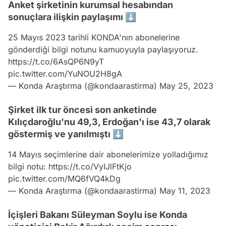
Anket şirketinin kurumsal hesabından
sonuçlara ilişkin paylaşımı ⬇️
25 Mayıs 2023 tarihli KONDA'nın abonelerine
gönderdiği bilgi notunu kamuoyuyla paylaşıyoruz.
https://t.co/6AsQP6N9yT
pic.twitter.com/YuNOU2H8gA
— Konda Araştırma (@kondaarastirma)
May 25, 2023
Şirket ilk tur öncesi son anketinde
Kılıçdaroğlu'nu 49,3, Erdoğan'ı ise 43,7 olarak
göstermiş ve yanılmıştı ⬇️
14 Mayıs seçimlerine dair abonelerimize yolladığımız
bilgi notu:
https://t.co/VyIJlFtKjo
pic.twitter.com/MQ6fVQ4kDg
— Konda Araştırma (@kondaarastirma)
May 11, 2023
İçişleri Bakanı Süleyman Soylu ise Konda