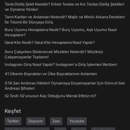
Tavla Diziliş Şekli Nasıldır? Erkek Tavlası ve Kız Tavlası Diziliş Şekilleri
ve Oynama Yönleri
Tarot Kartları ve Anlamları Nelerdir? Majör ve Minör Arkana Desteleri
İle Tılsımlı Bir Dünyaya Giriş
Burç Uyumu Hesaplama Nedir? Burç Uyumu, Aşk Uyumu Nasıl
Hesaplanır?
İdeal Kilo Nedir? İdeal Kilo Hesaplama Nasıl Yapılır?
Ders Çalışırken Dinlenecek Müzikler Nelerdir? Müziksiz
Çalışamayanlar Toplanın!
Instagram Giriş Nasıl Yapılır? Instagram'a Giriş İşlemleri Rehberi
41 Ülkenin Bayrakları ve Ülke Bayraklarının Anlamları
GTA San Andreas Hileleri! Oynamaya Doyamayanlar İçin Güncel San
Andreas Şifreleri
IQ Testi: IQ'unuzun Kaç Olduğunu Merak Ettiniz mi?
Keşfet
Twitter
Deprem
Zam
Youtube