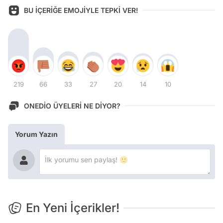
BU İÇERİĞE EMOJİYLE TEPKİ VER!
219
66
33
27
20
14
10
ONEDİO ÜYELERİ NE DİYOR?
Yorum Yazın
En Yeni İçerikler!