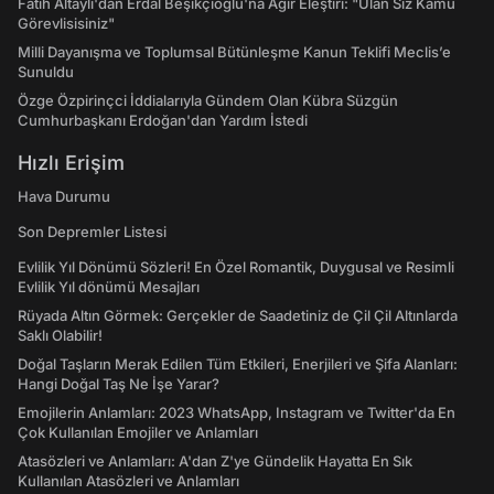
Fatih Altaylı'dan Erdal Beşikçioğlu'na Ağır Eleştiri: "Ulan Siz Kamu
Görevlisisiniz"
Milli Dayanışma ve Toplumsal Bütünleşme Kanun Teklifi Meclis’e
Sunuldu
Özge Özpirinçci İddialarıyla Gündem Olan Kübra Süzgün
Cumhurbaşkanı Erdoğan'dan Yardım İstedi
Hızlı Erişim
Hava Durumu
Son Depremler Listesi
Evlilik Yıl Dönümü Sözleri! En Özel Romantik, Duygusal ve Resimli
Evlilik Yıl dönümü Mesajları
Rüyada Altın Görmek: Gerçekler de Saadetiniz de Çil Çil Altınlarda
Saklı Olabilir!
Doğal Taşların Merak Edilen Tüm Etkileri, Enerjileri ve Şifa Alanları:
Hangi Doğal Taş Ne İşe Yarar?
Emojilerin Anlamları: 2023 WhatsApp, Instagram ve Twitter'da En
Çok Kullanılan Emojiler ve Anlamları
Atasözleri ve Anlamları: A'dan Z'ye Gündelik Hayatta En Sık
Kullanılan Atasözleri ve Anlamları