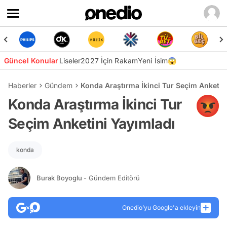
Güncel Konular
Liseler
2027 İçin Rakam
Yeni İsim😱
Haberler
Gündem
Konda Araştırma İkinci Tur Seçim Anketin
Konda Araştırma İkinci Tur
Seçim Anketini Yayımladı
konda
Burak Boyoglu
- Gündem Editörü
Onedio’yu Google'a ekleyin