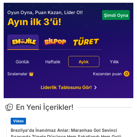
Oyun Oyna, Puan Kazan, Lider Ol!
Şimdi Oyna
Ayın ilk 3’ü!
Günlük
Haftalık
Aylık
Yıllık
Sıralamalar 👑
Kazanılan puan
Liderlik Tablosunu Gör!
En Yeni İçerikler!
Video
Brezilya'da İnanılmaz Anlar: Maranhao Gol Sevinci
Sırasında Tünele Düşünce Hem Sakatlandı Hem Golü