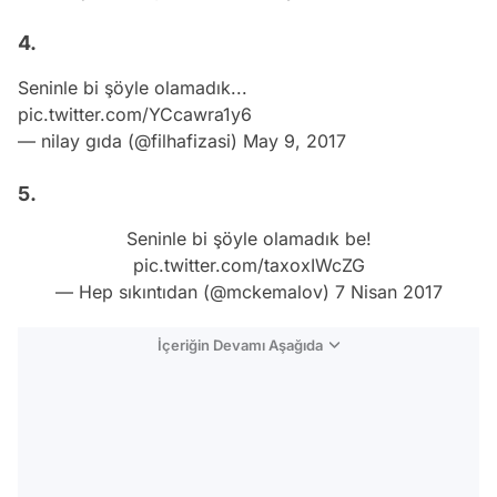
4.
Seninle bi şöyle olamadık...
pic.twitter.com/YCcawra1y6
— nilay gıda (@filhafizasi)
May 9, 2017
5.
Seninle bi şöyle olamadık be!
pic.twitter.com/taxoxIWcZG
— Hep sıkıntıdan (@mckemalov)
7 Nisan 2017
İçeriğin Devamı Aşağıda