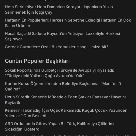
Hem Serinletiyor Hem Damarları Koruyor: Japonların Yazın
Serinlemek İçin İçtiği Çay
Haftanın En Popülerleri: Herkesin Sepetine Eklediği Haftanın En Çok
Satan Ürünleri
Hasat Başladı! Sadece Kayseri’de Yetişiyor, Lezzetiyle Herkesi
Şaşırtıyor
Gerçek Gurmelere Özel: Bu Yemekler Hangi İlimize Ait?
Günün Popüler Başlıkları
Sokak Röportajında Gurbetçi Türkiye ile Avrupa'yı Kıyasladı:
"Türkiye’deki Yolların Çoğu Avrupa’da Yok"
Kur'an Kursu Öğrencilerinden Belediye Başkanına: "Manifest’i
Çağırın"
Uzun Süredir Kanserle Mücadele Eden Şarkıcı Cansever Hayatını
Kaybetti
Kemerini Takmadığı İçin Uçak Kalkamadı: Küçük Çocuk Yüzünden
Yolcular 1 Gün Bekledi
ABD Ordusunda Görev Yapan Bir Türk, Kaliforniya Çöllerinin
Sıcaklığını Gösterdi