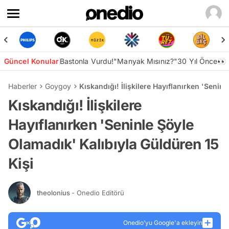
Güncel Konular
Bastonla Vurdu!
"Manyak Mısınız?"
30 Yıl Önce👀
Haberler
Goygoy
Kıskandığı! İlişkilere Hayıflanırken 'Senin
Kıskandığı! İlişkilere
Hayıflanırken 'Seninle Şöyle
Olamadık' Kalıbıyla Güldüren 15
Kişi
theolonius
- Onedio Editörü
Onedio’yu Google'a ekleyin