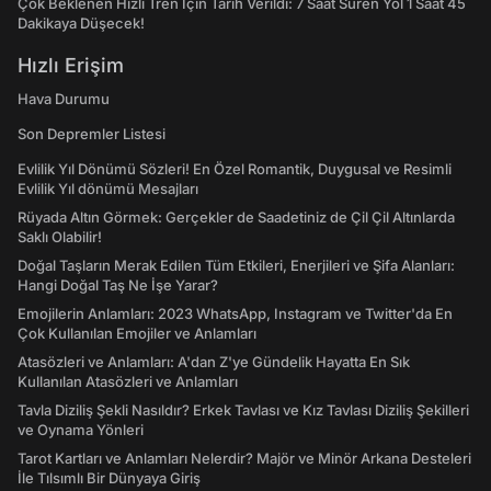
Çok Beklenen Hızlı Tren İçin Tarih Verildi: 7 Saat Süren Yol 1 Saat 45
Dakikaya Düşecek!
Hızlı Erişim
Hava Durumu
Son Depremler Listesi
Evlilik Yıl Dönümü Sözleri! En Özel Romantik, Duygusal ve Resimli
Evlilik Yıl dönümü Mesajları
Rüyada Altın Görmek: Gerçekler de Saadetiniz de Çil Çil Altınlarda
Saklı Olabilir!
Doğal Taşların Merak Edilen Tüm Etkileri, Enerjileri ve Şifa Alanları:
Hangi Doğal Taş Ne İşe Yarar?
Emojilerin Anlamları: 2023 WhatsApp, Instagram ve Twitter'da En
Çok Kullanılan Emojiler ve Anlamları
Atasözleri ve Anlamları: A'dan Z'ye Gündelik Hayatta En Sık
Kullanılan Atasözleri ve Anlamları
Tavla Diziliş Şekli Nasıldır? Erkek Tavlası ve Kız Tavlası Diziliş Şekilleri
ve Oynama Yönleri
Tarot Kartları ve Anlamları Nelerdir? Majör ve Minör Arkana Desteleri
İle Tılsımlı Bir Dünyaya Giriş