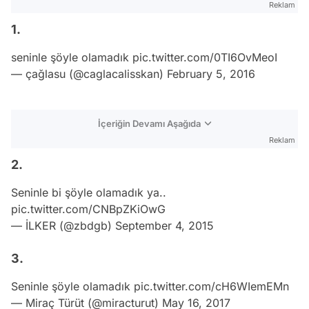
Reklam
1.
seninle şöyle olamadık
pic.twitter.com/0TI6OvMeoI
— çağlasu (@caglacalisskan)
February 5, 2016
İçeriğin Devamı Aşağıda
Reklam
2.
Seninle bi şöyle olamadık ya..
pic.twitter.com/CNBpZKiOwG
— İLKER (@zbdgb)
September 4, 2015
3.
Seninle şöyle olamadık
pic.twitter.com/cH6WIemEMn
— Miraç Türüt (@miracturut)
May 16, 2017