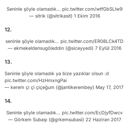
Seninle şöyle olamadık...
pic.twitter.com/wtfGbSLIw9
— sitrik (@sitrikasit)
1 Ekim 2016
12.
seninle şöyle olamadık...
pic.twitter.com/ER08LCk4TD
— ekmekeldensugöleddin (@siceyyedi)
7 Eylül 2016
13.
Seninle şöyle olamadık ya bize yazıklar olsun :d
pic.twitter.com/HzHmxngPai
— kerem çi çi çiçeğum (@jantikerembey)
May 17, 2017
14.
Seninle şöyle olamadık...
pic.twitter.com/EcDjyfDwcv
— Görkem Subaşı (@grkemsubasi)
22 Haziran 2017