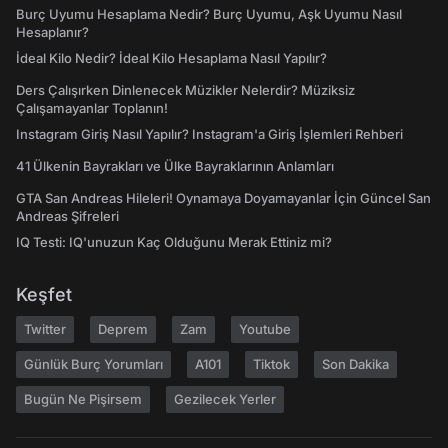
Burç Uyumu Hesaplama Nedir? Burç Uyumu, Aşk Uyumu Nasıl
Hesaplanır?
İdeal Kilo Nedir? İdeal Kilo Hesaplama Nasıl Yapılır?
Ders Çalışırken Dinlenecek Müzikler Nelerdir? Müziksiz
Çalışamayanlar Toplanın!
Instagram Giriş Nasıl Yapılır? Instagram'a Giriş İşlemleri Rehberi
41 Ülkenin Bayrakları ve Ülke Bayraklarının Anlamları
GTA San Andreas Hileleri! Oynamaya Doyamayanlar İçin Güncel San
Andreas Şifreleri
IQ Testi: IQ'unuzun Kaç Olduğunu Merak Ettiniz mi?
Keşfet
Twitter
Deprem
Zam
Youtube
Günlük Burç Yorumları
A101
Tiktok
Son Dakika
Bugün Ne Pişirsem
Gezilecek Yerler