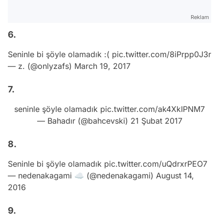
Reklam
6.
Seninle bi şöyle olamadık :(
pic.twitter.com/8iPrpp0J3r
— z. (@onlyzafs)
March 19, 2017
7.
seninle şöyle olamadık
pic.twitter.com/ak4XkIPNM7
— Bahadır (@bahcevski)
21 Şubat 2017
8.
Seninle bi şöyle olamadık
pic.twitter.com/uQdrxrPEO7
— nedenakagami ☁ (@nedenakagami)
August 14,
2016
9.