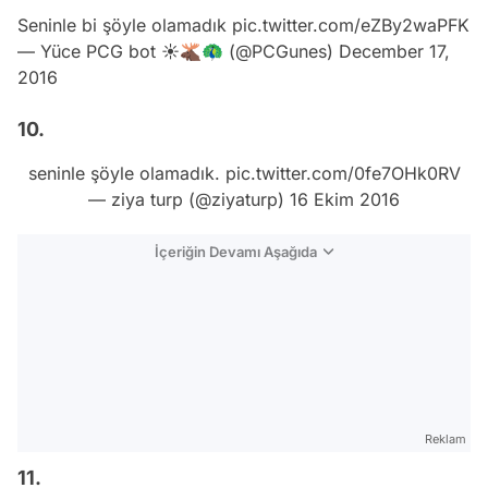
Seninle bi şöyle olamadık
pic.twitter.com/eZBy2waPFK
— Yüce PCG bot ☀️🫎🦚 (@PCGunes)
December 17,
2016
10.
seninle şöyle olamadık.
pic.twitter.com/0fe7OHk0RV
— ziya turp (@ziyaturp)
16 Ekim 2016
İçeriğin Devamı Aşağıda
Reklam
11.