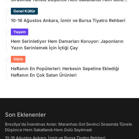
Sayılmadı
Genel Kültür
10-16 Ağustos Ankara, İzmir ve Bursa Tiyatro Rehberi
Yaşam
Hem Serinletiyor Hem Damarları Koruyor: Japonların
Yazın Serinlemek İçin İçtiği Çay
Vitrin
Haftanın En Popülerleri: Herkesin Sepetine Eklediği
Haftanın En Çok Satan Ürünleri
Son Eklenenler
Brezilya'da İnanılmaz Anlar: Maranhao Gol Sevinci Sırasında Tünele
Düşünce Hem Sakatlandı Hem Golü Sayılmadı
10-16 Ağustos Ankara, İzmir ve Bursa Tiyatro Rehberi