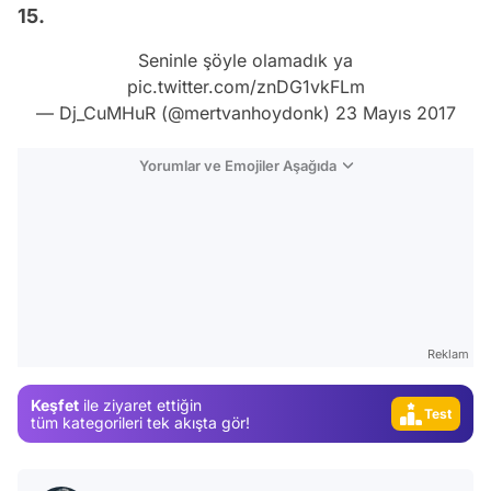
15.
Seninle şöyle olamadık ya
pic.twitter.com/znDG1vkFLm
— Dj_CuMHuR (@mertvanhoydonk)
23 Mayıs 2017
Yorumlar ve Emojiler Aşağıda
Video
Reklam
Test
Keşfet
ile ziyaret ettiğin
Gündem
tüm kategorileri tek akışta gör!
Magazin
Video