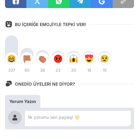
BU İÇERİĞE EMOJİYLE TEPKİ VER!
337
80
38
23
20
18
15
ONEDİO ÜYELERİ NE DİYOR?
Yorum Yazın