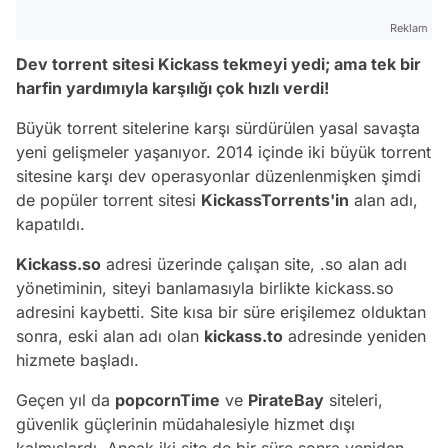
Reklam
Dev torrent sitesi Kickass tekmeyi yedi; ama tek bir
harfin yardımıyla karşılığı çok hızlı verdi!
Büyük torrent sitelerine karşı sürdürülen yasal savaşta
yeni gelişmeler yaşanıyor. 2014 içinde iki büyük torrent
sitesine karşı dev operasyonlar düzenlenmişken şimdi
de popüler torrent sitesi
KickassTorrents'in
alan adı,
kapatıldı.
Kickass.so
adresi üzerinde çalışan site, .so alan adı
yönetiminin, siteyi banlamasıyla birlikte kickass.so
adresini kaybetti. Site kısa bir süre erişilemez olduktan
sonra, eski alan adı olan
kickass.to
adresinde yeniden
hizmete başladı.
Geçen yıl da
popcornTime
ve
PirateBay
siteleri,
güvenlik güçlerinin müdahalesiyle hizmet dışı
kalmışlardı. Ancak iki site de bir süre sonra yeniden