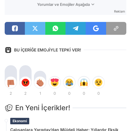
Yorumlar ve Emojiler Aşağıda
Reklam
BU İÇERİĞE EMOJİYLE TEPKİ VER!
2
2
1
0
0
0
0
En Yeni İçerikler!
Ekonomi
Çalışanlara Yargıtay’dan Müjdeli Haber: Yıllardır Eksik