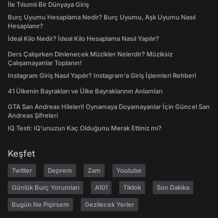
İle Tılsımlı Bir Dünyaya Giriş
Burç Uyumu Hesaplama Nedir? Burç Uyumu, Aşk Uyumu Nasıl
Hesaplanır?
İdeal Kilo Nedir? İdeal Kilo Hesaplama Nasıl Yapılır?
Ders Çalışırken Dinlenecek Müzikler Nelerdir? Müziksiz
Çalışamayanlar Toplanın!
Instagram Giriş Nasıl Yapılır? Instagram'a Giriş İşlemleri Rehberi
41 Ülkenin Bayrakları ve Ülke Bayraklarının Anlamları
GTA San Andreas Hileleri! Oynamaya Doyamayanlar İçin Güncel San
Andreas Şifreleri
IQ Testi: IQ'unuzun Kaç Olduğunu Merak Ettiniz mi?
Keşfet
Twitter
Deprem
Zam
Youtube
Günlük Burç Yorumları
A101
Tiktok
Son Dakika
Bugün Ne Pişirsem
Gezilecek Yerler