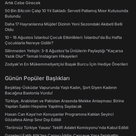
Artık Cebe Girecek
50 Bin Bitcoin Çalıp 10 Yıl Sakladı: Serveti Patlamış Mısır Kutusunda
Bulundu
Daha 17 Hayranlarına Müjde! Dizinin Yeni Sezondaki Akıbeti Belli
Oldu
10 – 16 Ağustos İstanbul Çocuk Etkinlikleri: İstanbul'da Bu Hafta
Çocuklarla Nereye Gidilir?
Silinmeden Yetişin: 3-8 Ağustos'ta Ünlülerin Paylaştığı "Kaçarsa
Yazık Olur" Temalı Instagram Hikayeleri
Zodyak'ın En Mükemmeliyetçisi Başak Burcu İçin Hediye Önerileri
Günün Popüler Başlıkları
Beşiktaş-Üsküdar Vapurunda Yaşlı Kadın, Şort Giyen Kadının
Bacağına Bastonla Vurdu!
Türkiye, Arabistan ve Pakistan Arasında Mekke Anlaşması: Birine
Yapılan Saldırı Hepsine Yapılmış Sayılacak
Hasan Can Kaya’nın Konuşanlar Programına Katılan Seyirci
Gözaltına Alınıp Sınır Dışı Edildi
‘Terörsüz Türkiye Yasası’ Teklifi Adalet Komisyonu'nda Kabul Edildi
Gazeteci Fatih Atik'ten Çarpıcı İddia: Çerçeve Yasa Selahattin