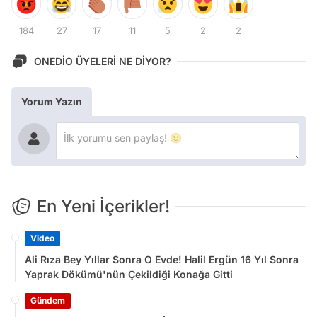
184
27
17
11
5
2
2
ONEDİO ÜYELERİ NE DİYOR?
Yorum Yazın
En Yeni İçerikler!
Video
Ali Rıza Bey Yıllar Sonra O Evde! Halil Ergün 16 Yıl Sonra
Yaprak Dökümü'nün Çekildiği Konağa Gitti
Gündem