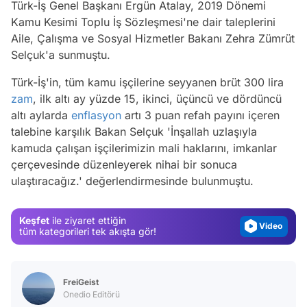
Türk-İş Genel Başkanı Ergün Atalay, 2019 Dönemi
Kamu Kesimi Toplu İş Sözleşmesi'ne dair taleplerini
Aile, Çalışma ve Sosyal Hizmetler Bakanı Zehra Zümrüt
Selçuk'a sunmuştu.
Türk-İş'in, tüm kamu işçilerine seyyanen brüt 300 lira
zam
, ilk altı ay yüzde 15, ikinci, üçüncü ve dördüncü
altı aylarda
enflasyon
artı 3 puan refah payını içeren
talebine karşılık Bakan Selçuk 'İnşallah uzlaşıyla
Video
kamuda çalışan işçilerimizin mali haklarını, imkanlar
Test
çerçevesinde düzenleyerek nihai bir sonuca
ulaştıracağız.' değerlendirmesinde bulunmuştu.
Gündem
Magazin
Keşfet
ile ziyaret ettiğin
Video
tüm kategorileri tek akışta gör!
Test
FreiGeist
Onedio Editörü