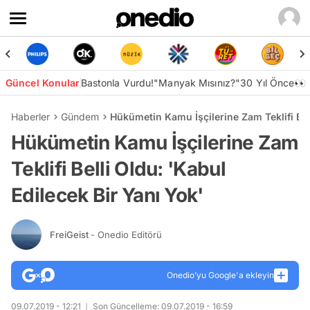
Güncel Konular
Bastonla Vurdu!
"Manyak Mısınız?"
30 Yıl Önce👀
Haberler
Gündem
Hükümetin Kamu İşçilerine Zam Teklifi Bell
Hükümetin Kamu İşçilerine Zam
Teklifi Belli Oldu: 'Kabul
Edilecek Bir Yanı Yok'
FreiGeist
- Onedio Editörü
Onedio’yu Google'a ekleyin
09.07.2019 - 12:21
Son Güncelleme: 09.07.2019 - 16:59