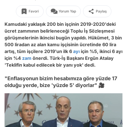
Favori
Yorum Yap
Paylaş
Kamudaki yaklaşık 200 bin işçinin 2019-2020'deki
ücret zammının belirleneceği Toplu İş Sözleşmesi
görüşmelerinin ikincisi bugün yapıldı. Hükümet, 3 bin
500 liradan az alan kamu işçisinin ücretinde 60 lira
artış, tüm işçilere 2019'un ilk 6
ayı
için %5, ikinci 6 ayı
için %4
zam
önerdi. Türk-İş Başkanı Ergün Atalay
'Teklifin kabul edilecek bir yanı yok' dedi.
"Enflasyonun bizim hesabımıza göre yüzde 17
olduğu yerde, bize 'yüzde 5' diyorlar" 🎥