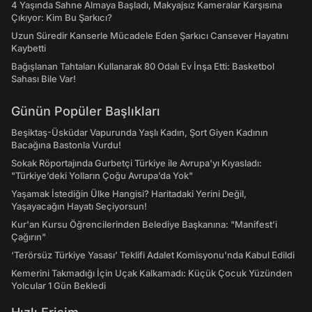
4 Yaşında Sahne Almaya Başladı, Makyajsız Kameralar Karşısına
Çıkıyor: Kim Bu Şarkıcı?
Uzun Süredir Kanserle Mücadele Eden Şarkıcı Cansever Hayatını
Kaybetti
Bağışlanan Tahtaları Kullanarak 80 Odalı Ev İnşa Etti: Basketbol
Sahası Bile Var!
Günün Popüler Başlıkları
Beşiktaş-Üsküdar Vapurunda Yaşlı Kadın, Şort Giyen Kadının
Bacağına Bastonla Vurdu!
Sokak Röportajında Gurbetçi Türkiye ile Avrupa'yı Kıyasladı:
"Türkiye’deki Yolların Çoğu Avrupa’da Yok"
Yaşamak İstediğin Ülke Hangisi? Haritadaki Yerini Değil,
Yaşayacağın Hayatı Seçiyorsun!
Kur'an Kursu Öğrencilerinden Belediye Başkanına: "Manifest’i
Çağırın"
‘Terörsüz Türkiye Yasası’ Teklifi Adalet Komisyonu'nda Kabul Edildi
Kemerini Takmadığı İçin Uçak Kalkamadı: Küçük Çocuk Yüzünden
Yolcular 1 Gün Bekledi