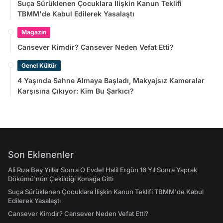
Suça Sürüklenen Çocuklara İlişkin Kanun Teklifi
TBMM'de Kabul Edilerek Yasalaştı
Magazin
Cansever Kimdir? Cansever Neden Vefat Etti?
Genel Kültür
4 Yaşında Sahne Almaya Başladı, Makyajsız Kameralar
Karşısına Çıkıyor: Kim Bu Şarkıcı?
Son Eklenenler
Ali Rıza Bey Yıllar Sonra O Evde! Halil Ergün 16 Yıl Sonra Yaprak
Dökümü'nün Çekildiği Konağa Gitti
Suça Sürüklenen Çocuklara İlişkin Kanun Teklifi TBMM'de Kabul
Edilerek Yasalaştı
Cansever Kimdir? Cansever Neden Vefat Etti?