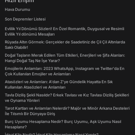
Hızlı Erişim
Hava Durumu
Son Depremler Listesi
Evlilik Yıl Dönümü Sözleri! En Özel Romantik, Duygusal ve Resimli
Evlilik Yıl dönümü Mesajları
Rüyada Altın Görmek: Gerçekler de Saadetiniz de Çil Çil Altınlarda
Saklı Olabilir!
Doğal Taşların Merak Edilen Tüm Etkileri, Enerjileri ve Şifa Alanları:
Hangi Doğal Taş Ne İşe Yarar?
Emojilerin Anlamları: 2023 WhatsApp, Instagram ve Twitter'da En
Çok Kullanılan Emojiler ve Anlamları
Atasözleri ve Anlamları: A'dan Z'ye Gündelik Hayatta En Sık
Kullanılan Atasözleri ve Anlamları
Tavla Diziliş Şekli Nasıldır? Erkek Tavlası ve Kız Tavlası Diziliş Şekilleri
ve Oynama Yönleri
Tarot Kartları ve Anlamları Nelerdir? Majör ve Minör Arkana Desteleri
İle Tılsımlı Bir Dünyaya Giriş
Burç Uyumu Hesaplama Nedir? Burç Uyumu, Aşk Uyumu Nasıl
Hesaplanır?
İdeal Kilo Nedir? İdeal Kilo Hesaplama Nasıl Yapılır?