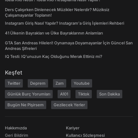
Ders Çalışırken Dinlenecek Müzikler Nelerdir? Müziksiz
Çalışamayanlar Toplanın!
Instagram Giriş Nasıl Yapılır? Instagram'a Giriş İşlemleri Rehberi
41 Ülkenin Bayrakları ve Ülke Bayraklarının Anlamları
GTA San Andreas Hileleri! Oynamaya Doyamayanlar İçin Güncel San
Andreas Şifreleri
IQ Testi: IQ'unuzun Kaç Olduğunu Merak Ettiniz mi?
Keşfet
Twitter
Deprem
Zam
Youtube
Günlük Burç Yorumları
A101
Tiktok
Son Dakika
Bugün Ne Pişirsem
Gezilecek Yerler
Hakkımızda
Kariyer
Geri Bildirim
Kullanıcı Sözleşmesi