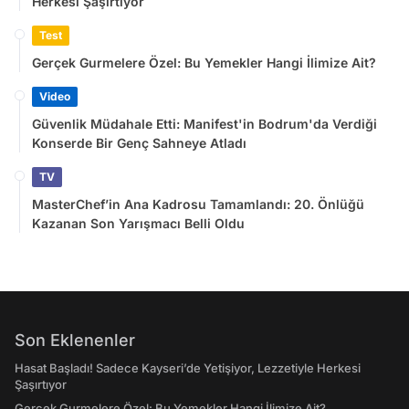
Herkesi Şaşırtıyor
Test
Gerçek Gurmelere Özel: Bu Yemekler Hangi İlimize Ait?
Video
Güvenlik Müdahale Etti: Manifest'in Bodrum'da Verdiği
Konserde Bir Genç Sahneye Atladı
TV
MasterChef’in Ana Kadrosu Tamamlandı: 20. Önlüğü
Kazanan Son Yarışmacı Belli Oldu
Son Eklenenler
Hasat Başladı! Sadece Kayseri’de Yetişiyor, Lezzetiyle Herkesi
Şaşırtıyor
Gerçek Gurmelere Özel: Bu Yemekler Hangi İlimize Ait?