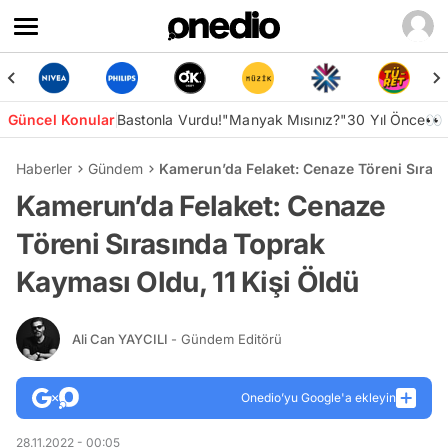
Güncel Konular
Bastonla Vurdu!
"Manyak Mısınız?"
30 Yıl Önce👀
Haberler
Gündem
Kamerun’da Felaket: Cenaze Töreni Sırası
Kamerun’da Felaket: Cenaze
Töreni Sırasında Toprak
Kayması Oldu, 11 Kişi Öldü
Ali Can YAYCILI
- Gündem Editörü
Onedio’yu Google'a ekleyin
28.11.2022 - 00:05