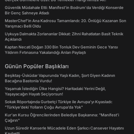
Güvenlik Müdahale Etti: Manifest'in Bodrum'da Verdiği Konserde
Bir Genç Sahneye Atladı
MasterChef’in Ana Kadrosu Tamamlandı: 20. Önlüğü Kazanan Son
Yarışmacı Belli Oldu
Uykuya Dalmakta Zorlananlar Dikkat: Zihni Rahatlatan Basit Teknik
Açıklandı
Kaptan Necati Doğan 330 Bin Tonluk Dev Geminin Gece Yarısı
Yıldırım Fırtınasına Yakalandığı Anları Paylaştı
Günün Popüler Başlıkları
Beşiktaş-Üsküdar Vapurunda Yaşlı Kadın, Şort Giyen Kadının
Bacağına Bastonla Vurdu!
Yaşamak İstediğin Ülke Hangisi? Haritadaki Yerini Değil,
Yaşayacağın Hayatı Seçiyorsun!
Sokak Röportajında Gurbetçi Türkiye ile Avrupa'yı Kıyasladı:
"Türkiye’deki Yolların Çoğu Avrupa’da Yok"
Kur'an Kursu Öğrencilerinden Belediye Başkanına: "Manifest’i
Çağırın"
Uzun Süredir Kanserle Mücadele Eden Şarkıcı Cansever Hayatını
Kaybetti