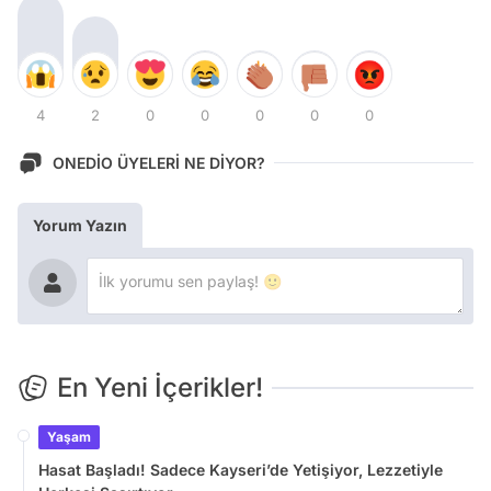
4
2
0
0
0
0
0
ONEDİO ÜYELERİ NE DİYOR?
Yorum Yazın
En Yeni İçerikler!
Yaşam
Hasat Başladı! Sadece Kayseri’de Yetişiyor, Lezzetiyle