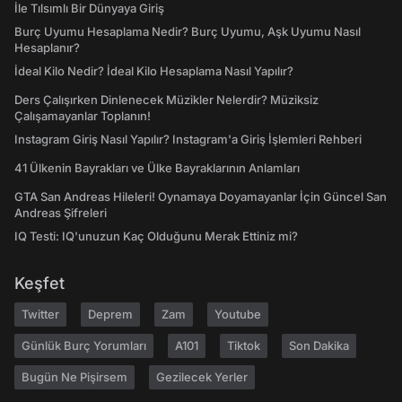
İle Tılsımlı Bir Dünyaya Giriş
Burç Uyumu Hesaplama Nedir? Burç Uyumu, Aşk Uyumu Nasıl
Hesaplanır?
İdeal Kilo Nedir? İdeal Kilo Hesaplama Nasıl Yapılır?
Ders Çalışırken Dinlenecek Müzikler Nelerdir? Müziksiz
Çalışamayanlar Toplanın!
Instagram Giriş Nasıl Yapılır? Instagram'a Giriş İşlemleri Rehberi
41 Ülkenin Bayrakları ve Ülke Bayraklarının Anlamları
GTA San Andreas Hileleri! Oynamaya Doyamayanlar İçin Güncel San
Andreas Şifreleri
IQ Testi: IQ'unuzun Kaç Olduğunu Merak Ettiniz mi?
Keşfet
Twitter
Deprem
Zam
Youtube
Günlük Burç Yorumları
A101
Tiktok
Son Dakika
Bugün Ne Pişirsem
Gezilecek Yerler