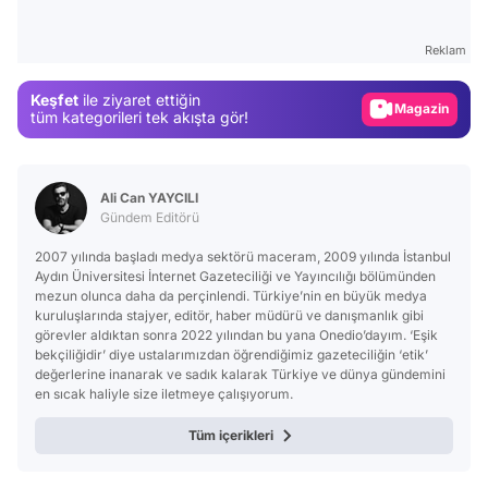
Video
Test
Reklam
Gündem
Keşfet
ile ziyaret ettiğin
Magazin
tüm kategorileri tek akışta gör!
Video
Test
Ali Can YAYCILI
Gündem Editörü
2007 yılında başladı medya sektörü maceram, 2009 yılında İstanbul
Aydın Üniversitesi İnternet Gazeteciliği ve Yayıncılığı bölümünden
mezun olunca daha da perçinlendi. Türkiye’nin en büyük medya
kuruluşlarında stajyer, editör, haber müdürü ve danışmanlık gibi
görevler aldıktan sonra 2022 yılından bu yana Onedio’dayım. ‘Eşik
bekçiliğidir’ diye ustalarımızdan öğrendiğimiz gazeteciliğin ‘etik’
değerlerine inanarak ve sadık kalarak Türkiye ve dünya gündemini
en sıcak haliyle size iletmeye çalışıyorum.
Tüm içerikleri