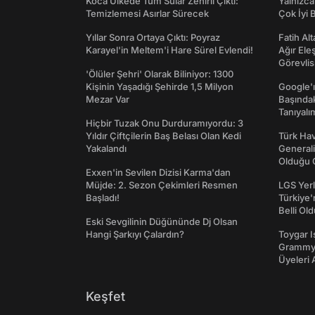
Koca Ülkede Tüm Sular Zehirli Çıktı:
Yalnızca
Temizlemesi Asırlar Sürecek
Çok İyi B
Yıllar Sonra Ortaya Çıktı: Poyraz
Fatih Al
Karayel'in Meltem'i Hare Sürel Evlendi!
Ağır Ele
Görevlis
'Ölüler Şehri' Olarak Biliniyor: 1300
Kişinin Yaşadığı Şehirde 1,5 Milyon
Google'ı
Mezar Var
Başında
Tanıyalı
Hiçbir Tuzak Onu Durduramıyordu: 3
Yıldır Çiftçilerin Baş Belası Olan Kedi
Türk Hav
Yakalandı
Generali
Olduğu O
Exxen'in Sevilen Dizisi Karma'dan
Müjde: 2. Sezon Çekimleri Resmen
LGS Yerl
Başladı!
Türkiye'
Belli Ol
Eski Sevgilinin Düğününde Dj Olsan
Hangi Şarkıyı Çalardın?
Toygar I
Grammy 
Üyeleri 
Keşfet