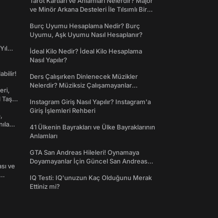
Tarot Kartları ve Anlamları Nelerdir? Majör
ve Minör Arkana Desteleri İle Tılsımlı Bir
Dünyaya Giriş
Burç Uyumu Hesaplama Nedir? Burç
Uyumu, Aşk Uyumu Nasıl Hesaplanır?
Yıl
İdeal Kilo Nedir? İdeal Kilo Hesaplama
Nasıl Yapılır?
abilir!
Ders Çalışırken Dinlenecek Müzikler
Nelerdir? Müziksiz Çalışamayanlar
eri,
Toplanın!
l Taş
Instagram Giriş Nasıl Yapılır? Instagram'a
Giriş İşlemleri Rehberi
,
nılan
41 Ülkenin Bayrakları ve Ülke Bayraklarının
Anlamları
GTA San Andreas Hileleri! Oynamaya
Doyamayanlar İçin Güncel San Andreas
ası ve
Şifreleri
IQ Testi: IQ'unuzun Kaç Olduğunu Merak
Ettiniz mi?