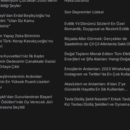
 Milenyum Çocukları 2000'lilerin
Hava Durumu
ildiği Şeyler
Son Depremler Listesi
taylı'dan Erdal Beşikçioğlu'na
ştiri: "Ulan Siz Kamu
Evlilik Yıl Dönümü Sözleri! En Özel
isiniz"
Romantik, Duygusal ve Resimli Evlilik 
dönümü Mesajları
n Yapay Zeka Biriminin
Rüyada Altın Görmek: Gerçekler de
ki Türk: Koray Kavukçuoğlu'nu
Saadetiniz de Çil Çil Altınlarda Saklı Ol
m!
Doğal Taşların Merak Edilen Tüm Etkil
a Kuvvetleri'nin İlk Kadın
Enerjileri ve Şifa Alanları: Hangi Doğa
nin Dedesinin Çanakkale Gazisi
Ne İşe Yarar?
rtaya Çıktı
Emojilerin Anlamları: 2023 WhatsApp
Instagram ve Twitter'da En Çok Kulla
eştirmelerinin Ardından
Emojiler ve Anlamları
nin En Yüksek Puanlı Liseleri
Atasözleri ve Anlamları: A'dan Z'ye
du
Gündelik Hayatta En Sık Kullanılan
Atasözleri ve Anlamları
şıklı'dan Gururlandıran Başarı!
Tavla Diziliş Şekli Nasıldır? Erkek Tavl
Ödülleri'nde Oy Verecek Jüri
Kız Tavlası Diziliş Şekilleri ve Oynama
Arasına Seçildi
Yönleri