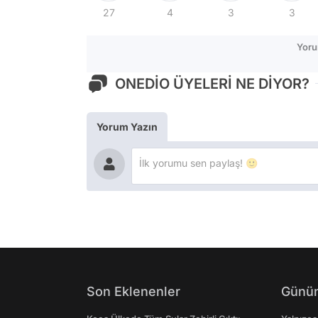
27
4
3
3
Yoru
ONEDİO ÜYELERİ NE DİYOR?
Yorum Yazın
Son Eklenenler
Günün