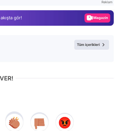
Reklam
Gündem
 akışta gör!
Magazin
Video
Test
Tüm içerikleri
 VER!