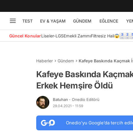
TEST
EV & YAŞAM
GÜNDEM
EĞLENCE
YE
Güncel Konular
Liseler-LGS
Emekli Zammı
Filtresiz Hali😱
Haberler
Gündem
Kafeye Baskında Kaçmak İ
Kafeye Baskında Kaçmak
Erkek Hemşire Öldü
Batuhan
- Onedio Editörü
29.04.2021 - 11:59
Onedio’yu Google’da tercih edil