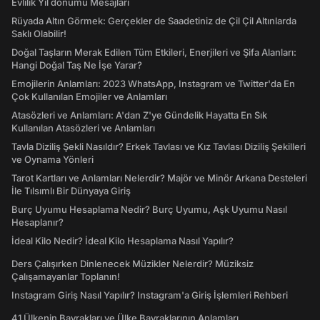
Evlilik Yıl dönümü Mesajları
Rüyada Altın Görmek: Gerçekler de Saadetiniz de Çil Çil Altınlarda
Saklı Olabilir!
Doğal Taşların Merak Edilen Tüm Etkileri, Enerjileri ve Şifa Alanları:
Hangi Doğal Taş Ne İşe Yarar?
Emojilerin Anlamları: 2023 WhatsApp, Instagram ve Twitter'da En
Çok Kullanılan Emojiler ve Anlamları
Atasözleri ve Anlamları: A'dan Z'ye Gündelik Hayatta En Sık
Kullanılan Atasözleri ve Anlamları
Tavla Diziliş Şekli Nasıldır? Erkek Tavlası ve Kız Tavlası Diziliş Şekilleri
ve Oynama Yönleri
Tarot Kartları ve Anlamları Nelerdir? Majör ve Minör Arkana Desteleri
İle Tılsımlı Bir Dünyaya Giriş
Burç Uyumu Hesaplama Nedir? Burç Uyumu, Aşk Uyumu Nasıl
Hesaplanır?
İdeal Kilo Nedir? İdeal Kilo Hesaplama Nasıl Yapılır?
Ders Çalışırken Dinlenecek Müzikler Nelerdir? Müziksiz
Çalışamayanlar Toplanın!
Instagram Giriş Nasıl Yapılır? Instagram'a Giriş İşlemleri Rehberi
41 Ülkenin Bayrakları ve Ülke Bayraklarının Anlamları