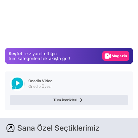
Video
Test
Gündem
Keşfet
ile ziyaret ettiğin
Magazin
tüm kategorileri tek akışta gör!
Video
Test
Onedio Video
Onedio Üyesi
Tüm içerikleri
Sana Özel Seçtiklerimiz