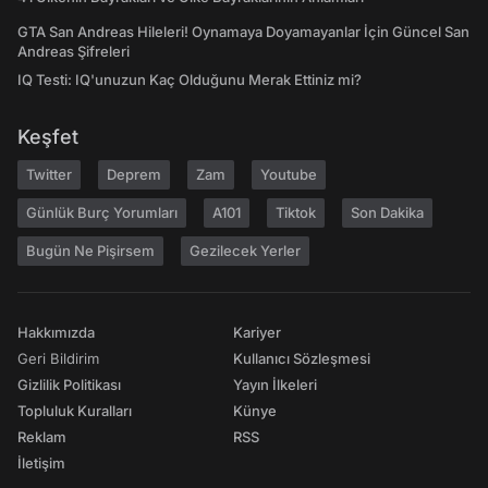
GTA San Andreas Hileleri! Oynamaya Doyamayanlar İçin Güncel San
Andreas Şifreleri
IQ Testi: IQ'unuzun Kaç Olduğunu Merak Ettiniz mi?
Keşfet
Twitter
Deprem
Zam
Youtube
Günlük Burç Yorumları
A101
Tiktok
Son Dakika
Bugün Ne Pişirsem
Gezilecek Yerler
Hakkımızda
Kariyer
Geri Bildirim
Kullanıcı Sözleşmesi
Gizlilik Politikası
Yayın İlkeleri
Topluluk Kuralları
Künye
Reklam
RSS
İletişim