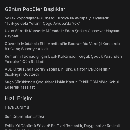
Günün Popüler Başlıkları
Sokak Röportajında Gurbetçi Türkiye ile Avrupa'yı Kıyasladı:
"Türkiye’deki Yolların Çoğu Avrupa’da Yok"
Uzun Süredir Kanserle Mücadele Eden Şarkıcı Cansever Hayatını
Kaybetti
Güvenlik Müdahale Etti: Manifest'in Bodrum'da Verdiği Konserde
Bir Genç Sahneye Atladı
Kemerini Takmadığı İçin Uçak Kalkamadı: Küçük Çocuk Yüzünden
Yolcular 1 Gün Bekledi
ABD Ordusunda Görev Yapan Bir Türk, Kaliforniya Çöllerinin
Sıcaklığını Gösterdi
Suça Sürüklenen Çocuklara İlişkin Kanun Teklifi TBMM'de Kabul
Edilerek Yasalaştı
Hızlı Erişim
Hava Durumu
Son Depremler Listesi
Evlilik Yıl Dönümü Sözleri! En Özel Romantik, Duygusal ve Resimli