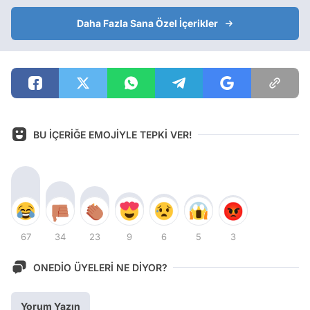
Daha Fazla Sana Özel İçerikler
BU İÇERİĞE EMOJİYLE TEPKİ VER!
67
34
23
9
6
5
3
ONEDİO ÜYELERİ NE DİYOR?
Yorum Yazın