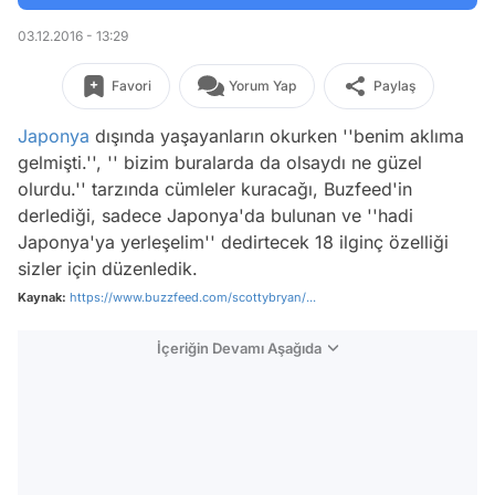
03.12.2016 - 13:29
Favori
Yorum Yap
Paylaş
Japonya
dışında yaşayanların okurken
''benim aklıma
gelmişti.'', '' bizim buralarda da olsaydı ne güzel
olurdu.''
tarzında cümleler kuracağı, Buzfeed'in
derlediği, sadece Japonya'da bulunan ve
''hadi
Japonya'ya yerleşelim''
dedirtecek 18 ilginç özelliği
sizler için düzenledik.
Kaynak:
https://www.buzzfeed.com/scottybryan/...
İçeriğin Devamı Aşağıda