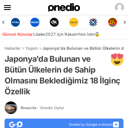
Güncel Konular
Liseler
2027 İçin Rakam
Yeni İsim😱
Haberler
Yaşam
Japonya'da Bulunan ve Bütün Ülkelerin de S
Japonya'da Bulunan ve
Bütün Ülkelerin de Sahip
Olmasını Beklediğimiz 18 İlginç
Özellik
Rinascita
- Onedio Üyesi
Onedio’yu Google'a ekleyin