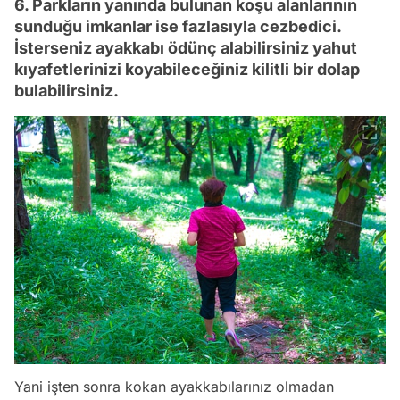
6. Parkların yanında bulunan koşu alanlarının
sunduğu imkanlar ise fazlasıyla cezbedici.
İsterseniz ayakkabı ödünç alabilirsiniz yahut
kıyafetlerinizi koyabileceğiniz kilitli bir dolap
bulabilirsiniz.
Yani işten sonra kokan ayakkabılarınız olmadan