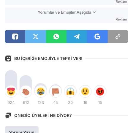
Reklam
Yorumlar ve Emojiler Aşağıda
Reklam
BU İÇERİĞE EMOJİYLE TEPKİ VER!
924
612
123
45
20
16
15
ONEDİO ÜYELERİ NE DİYOR?
Yorum Yazın