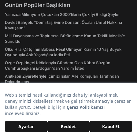
Günün Popüler Başlıkları
Yalnızca Milenyum Çocukları 2000'lilerin Çok İyi Bildiği Şeyler
Devlet Bahçeli: “Demirtaş Evine Dönsün, Öcalan Umut Hakkına
Kavuşsun”
Milli Dayanışma ve Toplumsal Bütünleşme Kanun Teklifi Meclis’e
Sunuldu
Ülkü Hilal Çiftçi'nin Babası, Reşit Olmayan Kızının 10 Yaş Büyük
Oyuncuyla Aşk Yaşadığını İddia Etti
Özge Özpirinçci İddialarıyla Gündem Olan Kübra Süzgün
Cumhurbaşkanı Erdoğan'dan Yardım İstedi
Anıtkabir Ziyaretleriyle İçimizi Isıtan Aile Komşuları Tarafından
Dolandırılmış
Hızlı Erişim
Hava Durumu
Son Depremler Listesi
Evlilik Yıl Dönümü Sözleri! En Özel Romantik, Duygusal ve Resimli
Evlilik Yıl dönümü Mesajları
Rüyada Altın Görmek: Gerçekler de Saadetiniz de Çil Çil Altınlarda