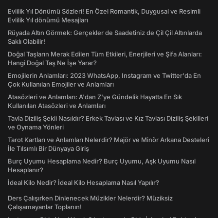
Evlilik Yıl Dönümü Sözleri! En Özel Romantik, Duygusal ve Resimli
Evlilik Yıl dönümü Mesajları
Rüyada Altın Görmek: Gerçekler de Saadetiniz de Çil Çil Altınlarda
Saklı Olabilir!
Doğal Taşların Merak Edilen Tüm Etkileri, Enerjileri ve Şifa Alanları:
Hangi Doğal Taş Ne İşe Yarar?
Emojilerin Anlamları: 2023 WhatsApp, Instagram ve Twitter'da En
Çok Kullanılan Emojiler ve Anlamları
Atasözleri ve Anlamları: A'dan Z'ye Gündelik Hayatta En Sık
Kullanılan Atasözleri ve Anlamları
Tavla Diziliş Şekli Nasıldır? Erkek Tavlası ve Kız Tavlası Diziliş Şekilleri
ve Oynama Yönleri
Tarot Kartları ve Anlamları Nelerdir? Majör ve Minör Arkana Desteleri
İle Tılsımlı Bir Dünyaya Giriş
Burç Uyumu Hesaplama Nedir? Burç Uyumu, Aşk Uyumu Nasıl
Hesaplanır?
İdeal Kilo Nedir? İdeal Kilo Hesaplama Nasıl Yapılır?
Ders Çalışırken Dinlenecek Müzikler Nelerdir? Müziksiz
Çalışamayanlar Toplanın!