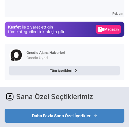
Video
Test
Reklam
Gündem
Keşfet
ile ziyaret ettiğin
Magazin
tüm kategorileri tek akışta gör!
Video
Test
Onedio Ajans Haberleri
Onedio Üyesi
Tüm içerikleri
Sana Özel Seçtiklerimiz
Daha Fazla Sana Özel İçerikler