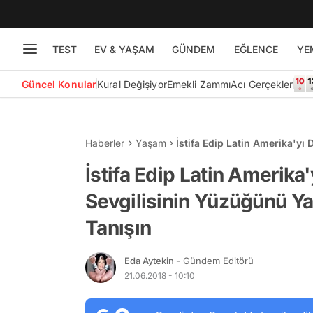
TEST
EV & YAŞAM
GÜNDEM
EĞLENCE
YE
Güncel Konular
Kural Değişiyor
Emekli Zammı
Acı Gerçekler
Haberler
Yaşam
İstifa Edip Latin Amerika'y
Selçuk ile Tanışın
İstifa Edip Latin Amerika
Sevgilisinin Yüzüğünü Ya
Tanışın
Eda Aytekin
- Gündem Editörü
21.06.2018 - 10:10