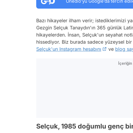
Onedio’yu Google’da tercih edil
Bazı hikayeler ilham verir; istediklerimizi 
Gezgin Selçuk Tanaydın'ın 365 günlük Lat
hikayelerden. İnsan, Selçuk'un seyahat no
hissediyor. Biz burada sadece yüzeysel bir 
Selçuk'un Instagram hesabını
ve
blog say
İçeriği
Selçuk, 1985 doğumlu genç bir