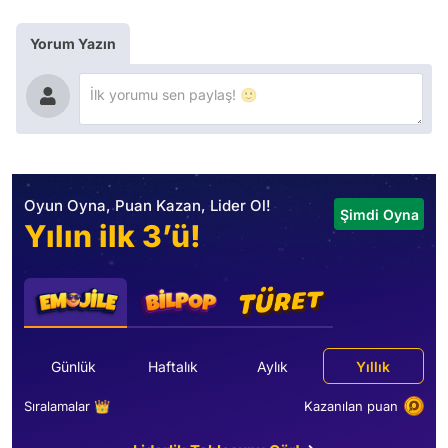
Yorum Yazın
Oyun Oyna, Puan Kazan, Lider Ol!
Şimdi Oyna
Yılın ilk 3’ü!
Günlük
Haftalık
Aylık
Yıllık
Sıralamalar 👑
Kazanılan puan