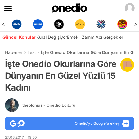
Güncel Konular
Kural Değişiyor
Emekli Zammı
Acı Gerçekler
Haberler
Test
İşte Onedio Okurlarına Göre Dünyanın En Güze
İşte Onedio Okurlarına Göre
Dünyanın En Güzel Yüzlü 15
Kadını
theolonius
- Onedio Editörü
Onedio’yu Google'a ekleyin
27.08.2017 - 19:30