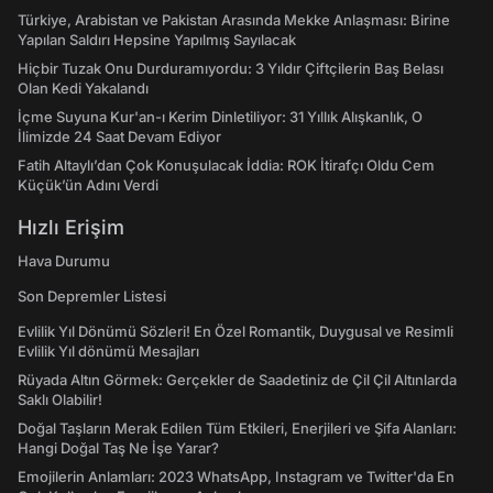
Türkiye, Arabistan ve Pakistan Arasında Mekke Anlaşması: Birine
Yapılan Saldırı Hepsine Yapılmış Sayılacak
Hiçbir Tuzak Onu Durduramıyordu: 3 Yıldır Çiftçilerin Baş Belası
Olan Kedi Yakalandı
İçme Suyuna Kur'an-ı Kerim Dinletiliyor: 31 Yıllık Alışkanlık, O
İlimizde 24 Saat Devam Ediyor
Fatih Altaylı’dan Çok Konuşulacak İddia: ROK İtirafçı Oldu Cem
Küçük’ün Adını Verdi
Hızlı Erişim
Hava Durumu
Son Depremler Listesi
Evlilik Yıl Dönümü Sözleri! En Özel Romantik, Duygusal ve Resimli
Evlilik Yıl dönümü Mesajları
Rüyada Altın Görmek: Gerçekler de Saadetiniz de Çil Çil Altınlarda
Saklı Olabilir!
Doğal Taşların Merak Edilen Tüm Etkileri, Enerjileri ve Şifa Alanları:
Hangi Doğal Taş Ne İşe Yarar?
Emojilerin Anlamları: 2023 WhatsApp, Instagram ve Twitter'da En