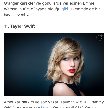
Granger karakteriyle gönüllerde yer edinen Emme
Watson'ın tüm dünyada olduğu
gibi
ülkemizde de bir
hayli seveni var.
11. Taylor Swift
Amerikalı şarkıcı ve söz yazarı Taylor Swift 10 Grammy
Ödülü, on Amerikan
Müzik
Ödülü, yedi CMA Ödülü,