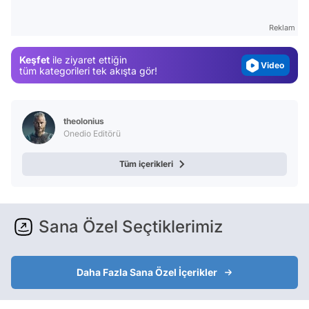
Gündem
Reklam
Magazin
Keşfet
ile ziyaret ettiğin
Video
tüm kategorileri tek akışta gör!
Test
theolonius
Onedio Editörü
Tüm içerikleri
Sana Özel Seçtiklerimiz
Daha Fazla Sana Özel İçerikler