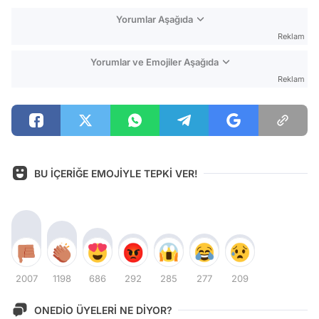
Yorumlar Aşağıda
Reklam
Yorumlar ve Emojiler Aşağıda
Reklam
BU İÇERİĞE EMOJİYLE TEPKİ VER!
2007
1198
686
292
285
277
209
ONEDİO ÜYELERİ NE DİYOR?