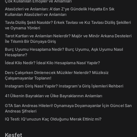
Çok Kullanılan Emojiler ve Anlamları
Atasözleri ve Anlamları: A'dan Z'ye Gündelik Hayatta En Sık
Kullanılan Atasözleri ve Anlamları
Tavla Diziliş Şekli Nasıldır? Erkek Tavlası ve Kız Tavlası Diziliş Şekilleri
ve Oynama Yönleri
Tarot Kartları ve Anlamları Nelerdir? Majör ve Minör Arkana Desteleri
İle Tılsımlı Bir Dünyaya Giriş
Burç Uyumu Hesaplama Nedir? Burç Uyumu, Aşk Uyumu Nasıl
Hesaplanır?
İdeal Kilo Nedir? İdeal Kilo Hesaplama Nasıl Yapılır?
Ders Çalışırken Dinlenecek Müzikler Nelerdir? Müziksiz
Çalışamayanlar Toplanın!
Instagram Giriş Nasıl Yapılır? Instagram'a Giriş İşlemleri Rehberi
41 Ülkenin Bayrakları ve Ülke Bayraklarının Anlamları
GTA San Andreas Hileleri! Oynamaya Doyamayanlar İçin Güncel San
Andreas Şifreleri
IQ Testi: IQ'unuzun Kaç Olduğunu Merak Ettiniz mi?
Keşfet