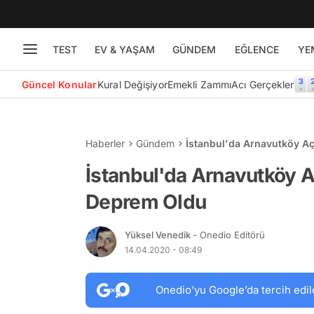
TEST
EV & YAŞAM
GÜNDEM
EĞLENCE
YE
Güncel Konular
Kural Değişiyor
Emekli Zammı
Acı Gerçekler
Haberler
Gündem
İstanbul'da Arnavutköy A
İstanbul'da Arnavutköy A
Deprem Oldu
Yüksel Venedik
- Onedio Editörü
14.04.2020 - 08:49
Onedio’yu Google’da tercih edil