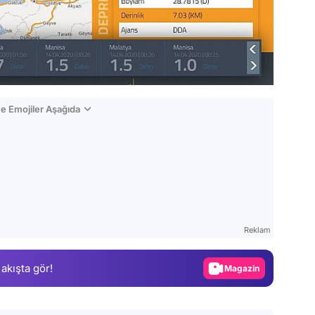
e Emojiler Aşağıda
Video
Test
Reklam
Gündem
 akışta gör!
Magazin
Video
Test