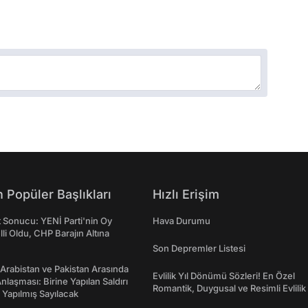
 Popüler Başlıkları
Hızlı Erişim
t Sonucu: YENİ Parti'nin Oy
Hava Durumu
lli Oldu, CHP Barajın Altına
Son Depremler Listesi
 Arabistan ve Pakistan Arasında
Evlilik Yıl Dönümü Sözleri! En Özel
laşması: Birine Yapılan Saldırı
Romantik, Duygusal ve Resimli Evlilik 
Yapılmış Sayılacak
dönümü Mesajları