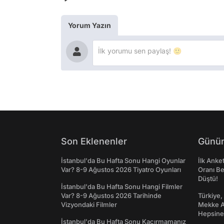
Yorum Yazın
Son Eklenenler
Günün
İstanbul'da Bu Hafta Sonu Hangi Oyunlar
İlk Anke
Var? 8-9 Ağustos 2026 Tiyatro Oyunları
Oranı Be
Düştü!
İstanbul'da Bu Hafta Sonu Hangi Filmler
Var? 8-9 Ağustos 2026 Tarihinde
Türkiye,
Vizyondaki Filmler
Mekke An
Hepsine 
İstanbul'da Bu Hafta Sonu Kaçırmamanız