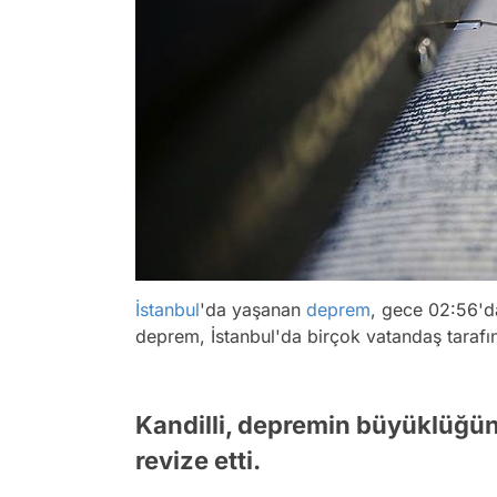
İstanbul
'da yaşanan
deprem
, gece 02:56'da
deprem, İstanbul'da birçok vatandaş tarafın
Kandilli, depremin büyüklüğünü
revize etti.