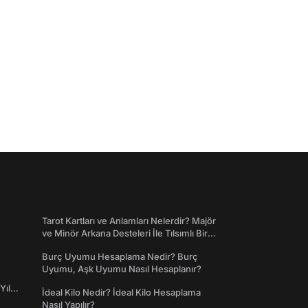
Tarot Kartları ve Anlamları Nelerdir? Majör
ve Minör Arkana Desteleri İle Tılsımlı Bir
Dünyaya Giriş
Burç Uyumu Hesaplama Nedir? Burç
Uyumu, Aşk Uyumu Nasıl Hesaplanır?
Yıl
İdeal Kilo Nedir? İdeal Kilo Hesaplama
Nasıl Yapılır?