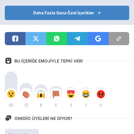
Daha Fazla Sana Özel İçerikler
BU İÇERİĞE EMOJİYLE TEPKİ VER!
42
12
8
5
2
1
0
ONEDİO ÜYELERİ NE DİYOR?