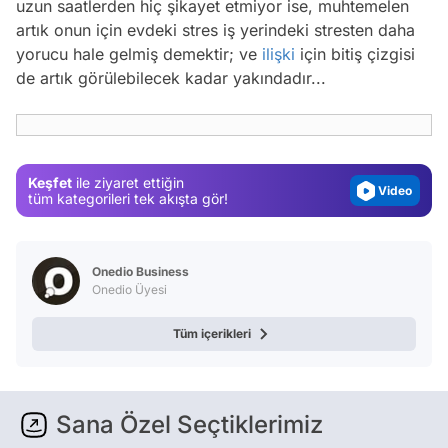
uzun saatlerden hiç şikayet etmiyor ise, muhtemelen
artık onun için evdeki stres iş yerindeki stresten daha
yorucu hale gelmiş demektir; ve
ilişki
için bitiş çizgisi
Video
de artık görülebilecek kadar yakındadır...
Test
Gündem
Magazin
Keşfet
ile ziyaret ettiğin
Video
tüm kategorileri tek akışta gör!
Test
Onedio Business
Onedio Üyesi
Tüm içerikleri
Sana Özel Seçtiklerimiz