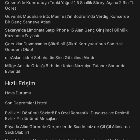
Çeşme'de Kumrucuya Tepki Yağdı! 1,5 Saatlik Süreyi Aşana 2 Bin TL
Ücret
Güvenlik Müdahale Etti: Manifest'in Bodrum'da Verdiği Konserde
Bir Genç Sahneye Atladı
Sakarya'da Limonata Satıp iPhone 15 Alan Genç Girişimci Günlük
Kazancını Paylaştı
Çocuklar Duymasın'ın Şükrü'sü Şükrü Koruyucu'nun Son Hali
Gündem Oldu!
ultrAslan Lideri Sebahattin Şirin Gözaltına Alındı
Müge Anlı'da Ortalığı Birbirine Katan Nazmiye Tutaner Sonunda
Evlendi!
Hızlı Erişim
Hava Durumu
Son Depremler Listesi
Evlilik Yıl Dönümü Sözleri! En Özel Romantik, Duygusal ve Resimli
Evlilik Yıl dönümü Mesajları
Rüyada Altın Görmek: Gerçekler de Saadetiniz de Çil Çil Altınlarda
Saklı Olabilir!