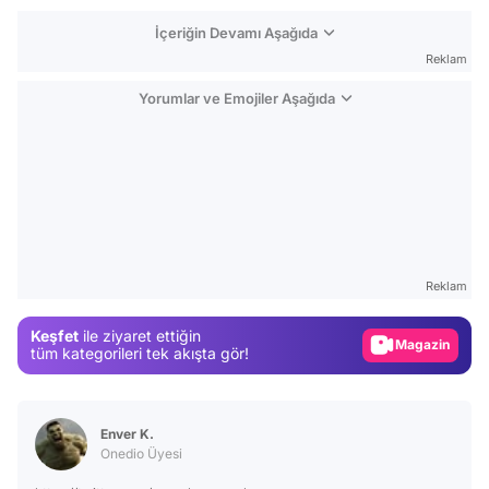
İçeriğin Devamı Aşağıda
Reklam
Yorumlar ve Emojiler Aşağıda
Video
Test
Reklam
Gündem
Keşfet
ile ziyaret ettiğin
Magazin
tüm kategorileri tek akışta gör!
Video
Test
Enver K.
Onedio Üyesi