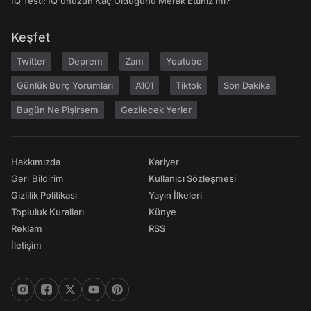
IQ Testi: IQ'unuzun Kaç Olduğunu Merak Ettiniz mi?
Keşfet
Twitter
Deprem
Zam
Youtube
Günlük Burç Yorumları
A101
Tiktok
Son Dakika
Bugün Ne Pişirsem
Gezilecek Yerler
Hakkımızda
Kariyer
Geri Bildirim
Kullanıcı Sözleşmesi
Gizlilik Politikası
Yayın İlkeleri
Topluluk Kuralları
Künye
Reklam
RSS
İletişim