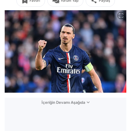
Favori
Yorum Yap
Paylaş
İçeriğin Devamı Aşağıda