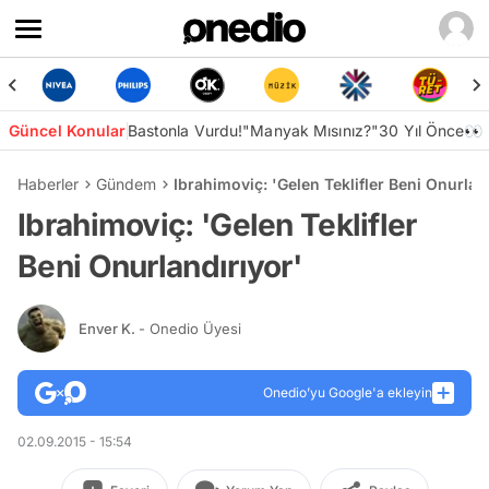
Güncel Konular
Bastonla Vurdu!
"Manyak Mısınız?"
30 Yıl Önce👀
Haberler
Gündem
Ibrahimoviç: 'Gelen Teklifler Beni Onurlan
Ibrahimoviç: 'Gelen Teklifler
Beni Onurlandırıyor'
Enver K.
- Onedio Üyesi
Onedio’yu Google'a ekleyin
02.09.2015 - 15:54