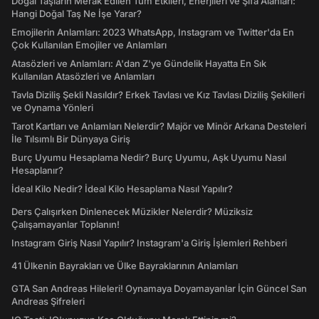
Doğal Taşların Merak Edilen Tüm Etkileri, Enerjileri ve Şifa Alanları:
Hangi Doğal Taş Ne İşe Yarar?
Emojilerin Anlamları: 2023 WhatsApp, Instagram ve Twitter'da En
Çok Kullanılan Emojiler ve Anlamları
Atasözleri ve Anlamları: A'dan Z'ye Gündelik Hayatta En Sık
Kullanılan Atasözleri ve Anlamları
Tavla Diziliş Şekli Nasıldır? Erkek Tavlası ve Kız Tavlası Diziliş Şekilleri
ve Oynama Yönleri
Tarot Kartları ve Anlamları Nelerdir? Majör ve Minör Arkana Desteleri
İle Tılsımlı Bir Dünyaya Giriş
Burç Uyumu Hesaplama Nedir? Burç Uyumu, Aşk Uyumu Nasıl
Hesaplanır?
İdeal Kilo Nedir? İdeal Kilo Hesaplama Nasıl Yapılır?
Ders Çalışırken Dinlenecek Müzikler Nelerdir? Müziksiz
Çalışamayanlar Toplanın!
Instagram Giriş Nasıl Yapılır? Instagram'a Giriş İşlemleri Rehberi
41 Ülkenin Bayrakları ve Ülke Bayraklarının Anlamları
GTA San Andreas Hileleri! Oynamaya Doyamayanlar İçin Güncel San
Andreas Şifreleri