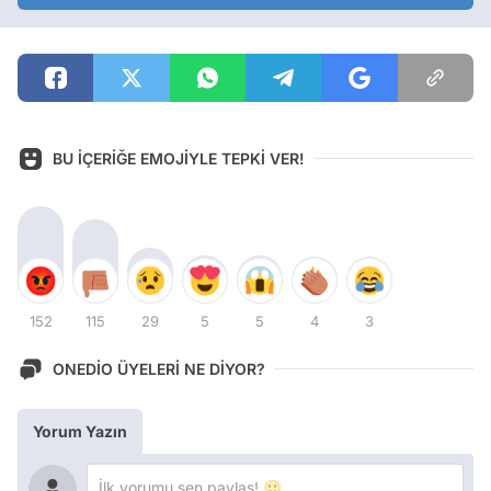
BU İÇERİĞE EMOJİYLE TEPKİ VER!
152
115
29
5
5
4
3
ONEDİO ÜYELERİ NE DİYOR?
Yorum Yazın