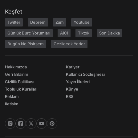
Keşfet
Twitter
Deprem
Zam
Youtube
Günlük Burç Yorumları
A101
Tiktok
Son Dakika
Bugün Ne Pişirsem
Gezilecek Yerler
Hakkımızda
Kariyer
Geri Bildirim
Kullanıcı Sözleşmesi
Gizlilik Politikası
Yayın İlkeleri
Topluluk Kuralları
Künye
Reklam
RSS
İletişim