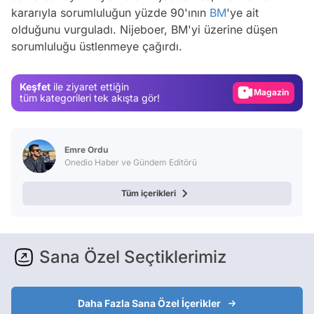
kararıyla sorumluluğun yüzde 90'ının
BM
'ye ait
Video
olduğunu vurguladı. Nijeboer, BM'yi üzerine düşen
sorumluluğu üstlenmeye çağırdı.
Test
Gündem
Keşfet
ile ziyaret ettiğin
Magazin
tüm kategorileri tek akışta gör!
Video
Test
Emre Ordu
Onedio Haber ve Gündem Editörü
Tüm içerikleri
Sana Özel Seçtiklerimiz
Daha Fazla Sana Özel İçerikler