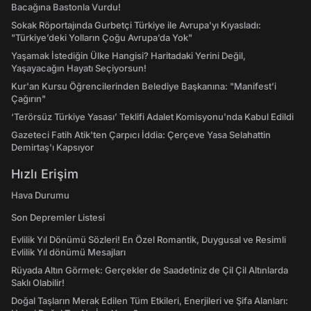
Bacağına Bastonla Vurdu!
Sokak Röportajında Gurbetçi Türkiye ile Avrupa'yı Kıyasladı:
"Türkiye’deki Yolların Çoğu Avrupa’da Yok"
Yaşamak İstediğin Ülke Hangisi? Haritadaki Yerini Değil,
Yaşayacağın Hayatı Seçiyorsun!
Kur'an Kursu Öğrencilerinden Belediye Başkanına: "Manifest’i
Çağırın"
‘Terörsüz Türkiye Yasası’ Teklifi Adalet Komisyonu'nda Kabul Edildi
Gazeteci Fatih Atik'ten Çarpıcı İddia: Çerçeve Yasa Selahattin
Demirtaş'ı Kapsıyor
Hızlı Erişim
Hava Durumu
Son Depremler Listesi
Evlilik Yıl Dönümü Sözleri! En Özel Romantik, Duygusal ve Resimli
Evlilik Yıl dönümü Mesajları
Rüyada Altın Görmek: Gerçekler de Saadetiniz de Çil Çil Altınlarda
Saklı Olabilir!
Doğal Taşların Merak Edilen Tüm Etkileri, Enerjileri ve Şifa Alanları: