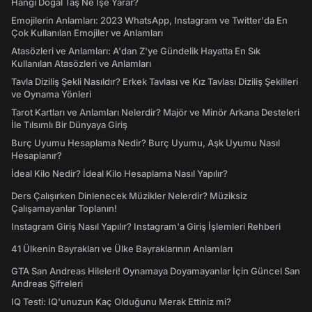
Hangi Doğal Taş Ne İşe Yarar?
Emojilerin Anlamları: 2023 WhatsApp, Instagram ve Twitter'da En
Çok Kullanılan Emojiler ve Anlamları
Atasözleri ve Anlamları: A'dan Z'ye Gündelik Hayatta En Sık
Kullanılan Atasözleri ve Anlamları
Tavla Diziliş Şekli Nasıldır? Erkek Tavlası ve Kız Tavlası Diziliş Şekilleri
ve Oynama Yönleri
Tarot Kartları ve Anlamları Nelerdir? Majör ve Minör Arkana Desteleri
İle Tılsımlı Bir Dünyaya Giriş
Burç Uyumu Hesaplama Nedir? Burç Uyumu, Aşk Uyumu Nasıl
Hesaplanır?
İdeal Kilo Nedir? İdeal Kilo Hesaplama Nasıl Yapılır?
Ders Çalışırken Dinlenecek Müzikler Nelerdir? Müziksiz
Çalışamayanlar Toplanın!
Instagram Giriş Nasıl Yapılır? Instagram'a Giriş İşlemleri Rehberi
41 Ülkenin Bayrakları ve Ülke Bayraklarının Anlamları
GTA San Andreas Hileleri! Oynamaya Doyamayanlar İçin Güncel San
Andreas Şifreleri
IQ Testi: IQ'unuzun Kaç Olduğunu Merak Ettiniz mi?