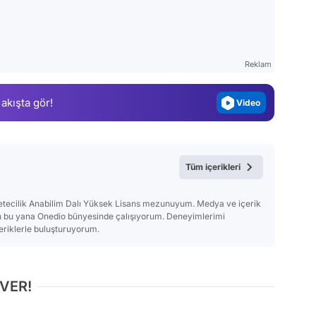
Test
Gündem
Magazin
Reklam
Video
 akışta gör!
Test
Tüm içerikleri
zetecilik Anabilim Dalı Yüksek Lisans mezunuyum. Medya ve içerik
en bu yana Onedio bünyesinde çalışıyorum. Deneyimlerimi
çeriklerle buluşturuyorum.
 VER!