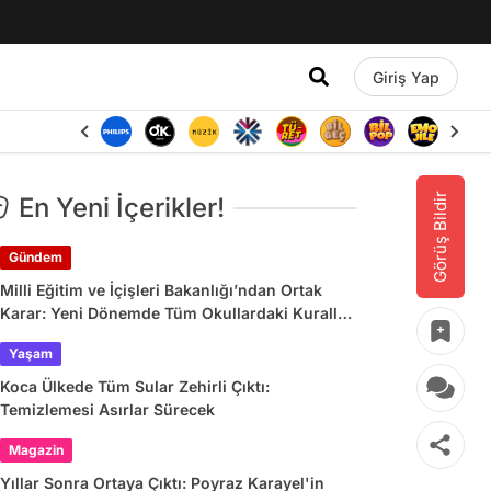
Giriş Yap
Görüş Bildir
En Yeni İçerikler!
Gündem
Milli Eğitim ve İçişleri Bakanlığı’ndan Ortak
Karar: Yeni Dönemde Tüm Okullardaki Kurallar
Değişiyor
Yaşam
Koca Ülkede Tüm Sular Zehirli Çıktı:
Temizlemesi Asırlar Sürecek
Magazin
Yıllar Sonra Ortaya Çıktı: Poyraz Karayel'in