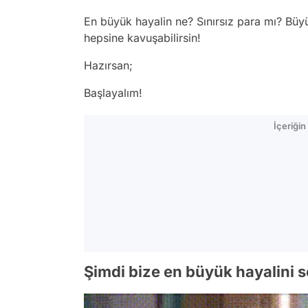
En büyük hayalin ne? Sınırsız para mı? Büy
hepsine kavuşabilirsin!
Hazırsan;
Başlayalım!
İçeriği
Şimdi bize en büyük hayalini s