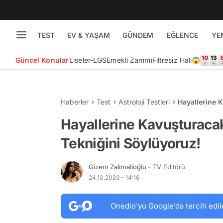
TEST
EV & YAŞAM
GÜNDEM
EĞLENCE
YE
Güncel Konular
Liseler-LGS
Emekli Zammı
Filtresiz Hali😱
Haberler
Test
Astroloji Testleri
Hayallerine 
Hayallerine Kavuşturaca
Tekniğini Söylüyoruz!
Gizem Zalimalioğlu
- TV Editörü
24.10.2023 - 14:16
Onedio’yu Google’da tercih edil