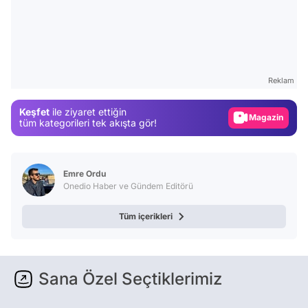
Video
Test
Reklam
Gündem
Keşfet
ile ziyaret ettiğin
Magazin
tüm kategorileri tek akışta gör!
Video
Test
Emre Ordu
Onedio Haber ve Gündem Editörü
Tüm içerikleri
Sana Özel Seçtiklerimiz