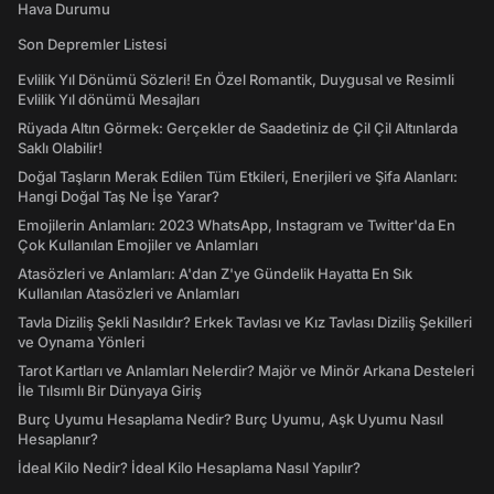
Hava Durumu
Son Depremler Listesi
Evlilik Yıl Dönümü Sözleri! En Özel Romantik, Duygusal ve Resimli
Evlilik Yıl dönümü Mesajları
Rüyada Altın Görmek: Gerçekler de Saadetiniz de Çil Çil Altınlarda
Saklı Olabilir!
Doğal Taşların Merak Edilen Tüm Etkileri, Enerjileri ve Şifa Alanları:
Hangi Doğal Taş Ne İşe Yarar?
Emojilerin Anlamları: 2023 WhatsApp, Instagram ve Twitter'da En
Çok Kullanılan Emojiler ve Anlamları
Atasözleri ve Anlamları: A'dan Z'ye Gündelik Hayatta En Sık
Kullanılan Atasözleri ve Anlamları
Tavla Diziliş Şekli Nasıldır? Erkek Tavlası ve Kız Tavlası Diziliş Şekilleri
ve Oynama Yönleri
Tarot Kartları ve Anlamları Nelerdir? Majör ve Minör Arkana Desteleri
İle Tılsımlı Bir Dünyaya Giriş
Burç Uyumu Hesaplama Nedir? Burç Uyumu, Aşk Uyumu Nasıl
Hesaplanır?
İdeal Kilo Nedir? İdeal Kilo Hesaplama Nasıl Yapılır?