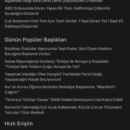
Ağlamalık Değil Ama Derin Derin Düşündüren O Ritimler
ABD Ordusunda Görev Yapan Bir Türk, Kaliforniya Çöllerinin
Sıcaklığını Gösterdi
Çok Beklenen Hızlı Tren İçin Tarih Verildi: 7 Saat Süren Yol 1 Saat 45
Dakikaya Düşecek!
Günün Popüler Başlıkları
Beşiktaş-Üsküdar Vapurunda Yaşlı Kadın, Şort Giyen Kadının
Bacağına Bastonla Vurdu!
Sokak Röportajında Gurbetçi Türkiye ile Avrupa'yı Kıyasladı:
"Türkiye’deki Yolların Çoğu Avrupa’da Yok"
Yaşamak İstediğin Ülke Hangisi? Haritadaki Yerini Değil,
Yaşayacağın Hayatı Seçiyorsun!
Kur'an Kursu Öğrencilerinden Belediye Başkanına: "Manifest’i
Çağırın"
‘Terörsüz Türkiye Yasası’ Teklifi Adalet Komisyonu'nda Kabul Edildi
Kemerini Takmadığı İçin Uçak Kalkamadı: Küçük Çocuk Yüzünden
Yolcular 1 Gün Bekledi
Hızlı Erişim