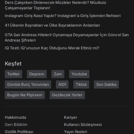
Ders Çalışırken Dinlenecek Müzikler Nelerdir? Müziksiz
Çalışamayanlar Toplanın!
Instagram Giriş Nasıl Yapılır? Instagram'a Giriş İşlemleri Rehberi
41 Ülkenin Bayrakları ve Ülke Bayraklarının Anlamları
GTA San Andreas Hileleri! Oynamaya Doyamayanlar İçin Güncel San
Andreas Şifreleri
IQ Testi: IQ'unuzun Kaç Olduğunu Merak Ettiniz mi?
Keşfet
Twitter
Deprem
Zam
Youtube
Günlük Burç Yorumları
A101
Tiktok
Son Dakika
Bugün Ne Pişirsem
Gezilecek Yerler
Hakkımızda
Kariyer
Geri Bildirim
Kullanıcı Sözleşmesi
Gizlilik Politikası
Yayın İlkeleri