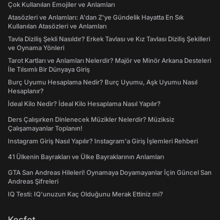
Çok Kullanılan Emojiler ve Anlamları
Atasözleri ve Anlamları: A'dan Z'ye Gündelik Hayatta En Sık
Kullanılan Atasözleri ve Anlamları
Tavla Diziliş Şekli Nasıldır? Erkek Tavlası ve Kız Tavlası Diziliş Şekilleri
ve Oynama Yönleri
Tarot Kartları ve Anlamları Nelerdir? Majör ve Minör Arkana Desteleri
İle Tılsımlı Bir Dünyaya Giriş
Burç Uyumu Hesaplama Nedir? Burç Uyumu, Aşk Uyumu Nasıl
Hesaplanır?
İdeal Kilo Nedir? İdeal Kilo Hesaplama Nasıl Yapılır?
Ders Çalışırken Dinlenecek Müzikler Nelerdir? Müziksiz
Çalışamayanlar Toplanın!
Instagram Giriş Nasıl Yapılır? Instagram'a Giriş İşlemleri Rehberi
41 Ülkenin Bayrakları ve Ülke Bayraklarının Anlamları
GTA San Andreas Hileleri! Oynamaya Doyamayanlar İçin Güncel San
Andreas Şifreleri
IQ Testi: IQ'unuzun Kaç Olduğunu Merak Ettiniz mi?
Keşfet