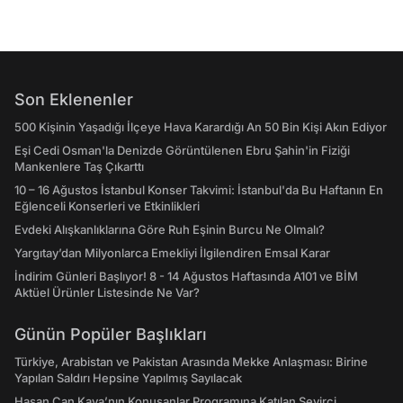
Son Eklenenler
500 Kişinin Yaşadığı İlçeye Hava Karardığı An 50 Bin Kişi Akın Ediyor
Eşi Cedi Osman'la Denizde Görüntülenen Ebru Şahin'in Fiziği
Mankenlere Taş Çıkarttı
10 – 16 Ağustos İstanbul Konser Takvimi: İstanbul'da Bu Haftanın En
Eğlenceli Konserleri ve Etkinlikleri
Evdeki Alışkanlıklarına Göre Ruh Eşinin Burcu Ne Olmalı?
Yargıtay’dan Milyonlarca Emekliyi İlgilendiren Emsal Karar
İndirim Günleri Başlıyor! 8 - 14 Ağustos Haftasında A101 ve BİM
Aktüel Ürünler Listesinde Ne Var?
Günün Popüler Başlıkları
Türkiye, Arabistan ve Pakistan Arasında Mekke Anlaşması: Birine
Yapılan Saldırı Hepsine Yapılmış Sayılacak
Hasan Can Kaya’nın Konuşanlar Programına Katılan Seyirci