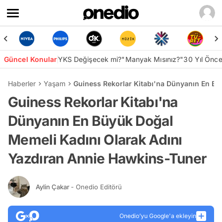
Güncel Konular
YKS Değişecek mi?
"Manyak Mısınız?"
30 Yıl Önc
Haberler
Yaşam
Guiness Rekorlar Kitabı'na Dünyanın En Bü
Guiness Rekorlar Kitabı'na
Dünyanın En Büyük Doğal
Memeli Kadını Olarak Adını
Yazdıran Annie Hawkins-Tuner
Aylin Çakar
- Onedio Editörü
Onedio’yu Google'a ekleyin