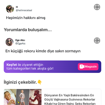
Yorumlarda buluşalım...
Video
Test
Gündem
Magazin
Keşfet
ile ziyaret ettiğin
Video
tüm kategorileri tek akışta gör!
Test
İlginizi çekebilir.👇
Dünyanın En Yaşlı Bakiresinden En
Güçlü Vajinasına Guinness Rekorlar
Kitabı'na Giren İlginç Seks Rekorları