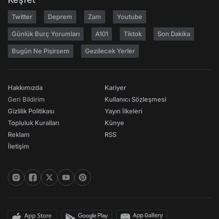
Twitter
Deprem
Zam
Youtube
Günlük Burç Yorumları
A101
Tiktok
Son Dakika
Bugün Ne Pişirsem
Gezilecek Yerler
Hakkımızda
Kariyer
Geri Bildirim
Kullanıcı Sözleşmesi
Gizlilik Politikası
Yayın İlkeleri
Topluluk Kuralları
Künye
Reklam
RSS
İletişim