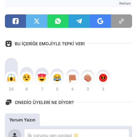
Reklam
BU İÇERİĞE EMOJİYLE TEPKİ VER!
25
8
7
5
4
3
3
ONEDİO ÜYELERİ NE DİYOR?
Yorum Yazın