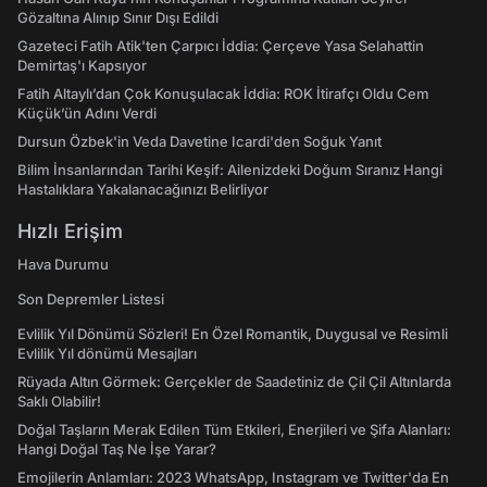
Gözaltına Alınıp Sınır Dışı Edildi
Gazeteci Fatih Atik'ten Çarpıcı İddia: Çerçeve Yasa Selahattin
Demirtaş'ı Kapsıyor
Fatih Altaylı’dan Çok Konuşulacak İddia: ROK İtirafçı Oldu Cem
Küçük’ün Adını Verdi
Dursun Özbek'in Veda Davetine Icardi'den Soğuk Yanıt
Bilim İnsanlarından Tarihi Keşif: Ailenizdeki Doğum Sıranız Hangi
Hastalıklara Yakalanacağınızı Belirliyor
Hızlı Erişim
Hava Durumu
Son Depremler Listesi
Evlilik Yıl Dönümü Sözleri! En Özel Romantik, Duygusal ve Resimli
Evlilik Yıl dönümü Mesajları
Rüyada Altın Görmek: Gerçekler de Saadetiniz de Çil Çil Altınlarda
Saklı Olabilir!
Doğal Taşların Merak Edilen Tüm Etkileri, Enerjileri ve Şifa Alanları:
Hangi Doğal Taş Ne İşe Yarar?
Emojilerin Anlamları: 2023 WhatsApp, Instagram ve Twitter'da En