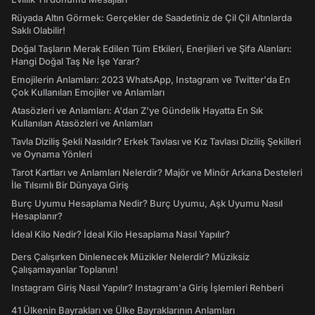
Rüyada Altın Görmek: Gerçekler de Saadetiniz de Çil Çil Altınlarda
Saklı Olabilir!
Doğal Taşların Merak Edilen Tüm Etkileri, Enerjileri ve Şifa Alanları:
Hangi Doğal Taş Ne İşe Yarar?
Emojilerin Anlamları: 2023 WhatsApp, Instagram ve Twitter'da En
Çok Kullanılan Emojiler ve Anlamları
Atasözleri ve Anlamları: A'dan Z'ye Gündelik Hayatta En Sık
Kullanılan Atasözleri ve Anlamları
Tavla Diziliş Şekli Nasıldır? Erkek Tavlası ve Kız Tavlası Diziliş Şekilleri
ve Oynama Yönleri
Tarot Kartları ve Anlamları Nelerdir? Majör ve Minör Arkana Desteleri
İle Tılsımlı Bir Dünyaya Giriş
Burç Uyumu Hesaplama Nedir? Burç Uyumu, Aşk Uyumu Nasıl
Hesaplanır?
İdeal Kilo Nedir? İdeal Kilo Hesaplama Nasıl Yapılır?
Ders Çalışırken Dinlenecek Müzikler Nelerdir? Müziksiz
Çalışamayanlar Toplanın!
Instagram Giriş Nasıl Yapılır? Instagram'a Giriş İşlemleri Rehberi
41 Ülkenin Bayrakları ve Ülke Bayraklarının Anlamları