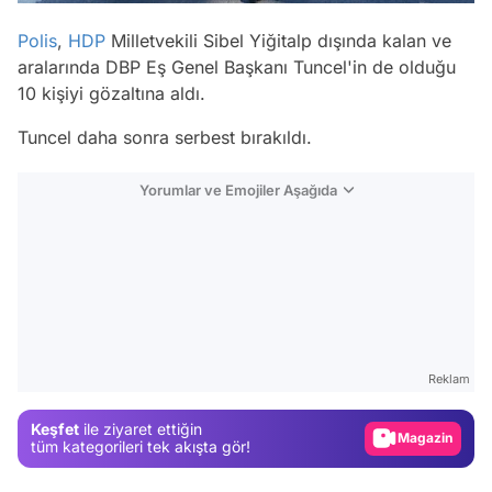
Polis
,
HDP
Milletvekili Sibel Yiğitalp dışında kalan ve
aralarında DBP Eş Genel Başkanı Tuncel'in de olduğu
10 kişiyi gözaltına aldı.
Tuncel daha sonra serbest bırakıldı.
Yorumlar ve Emojiler Aşağıda
Video
Test
Reklam
Gündem
Keşfet
ile ziyaret ettiğin
Magazin
tüm kategorileri tek akışta gör!
Video