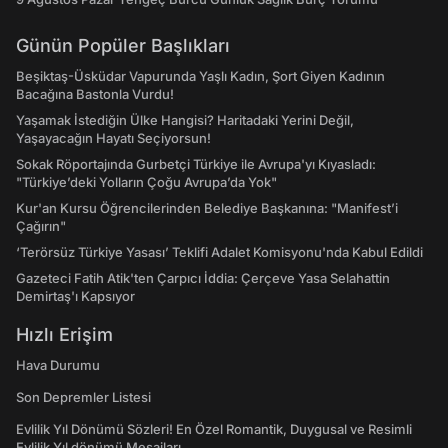
Günün Popüler Başlıkları
Beşiktaş-Üsküdar Vapurunda Yaşlı Kadın, Şort Giyen Kadının
Bacağına Bastonla Vurdu!
Yaşamak İstediğin Ülke Hangisi? Haritadaki Yerini Değil,
Yaşayacağın Hayatı Seçiyorsun!
Sokak Röportajında Gurbetçi Türkiye ile Avrupa'yı Kıyasladı:
"Türkiye’deki Yolların Çoğu Avrupa’da Yok"
Kur'an Kursu Öğrencilerinden Belediye Başkanına: "Manifest’i
Çağırın"
‘Terörsüz Türkiye Yasası’ Teklifi Adalet Komisyonu'nda Kabul Edildi
Gazeteci Fatih Atik'ten Çarpıcı İddia: Çerçeve Yasa Selahattin
Demirtaş'ı Kapsıyor
Hızlı Erişim
Hava Durumu
Son Depremler Listesi
Evlilik Yıl Dönümü Sözleri! En Özel Romantik, Duygusal ve Resimli
Evlilik Yıl dönümü Mesajları