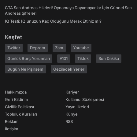
GTA San Andreas Hileleri! Oynamaya Doyamayanlar İçin Güncel San
Andreas Şifreleri
IQ Testi: IQ'unuzun Kaç Olduğunu Merak Ettiniz mi?
Keşfet
Twitter
Deprem
Zam
Youtube
Günlük Burç Yorumları
A101
Tiktok
Son Dakika
Bugün Ne Pişirsem
Gezilecek Yerler
Hakkımızda
Kariyer
Geri Bildirim
Kullanıcı Sözleşmesi
Gizlilik Politikası
Yayın İlkeleri
Topluluk Kuralları
Künye
Reklam
RSS
İletişim