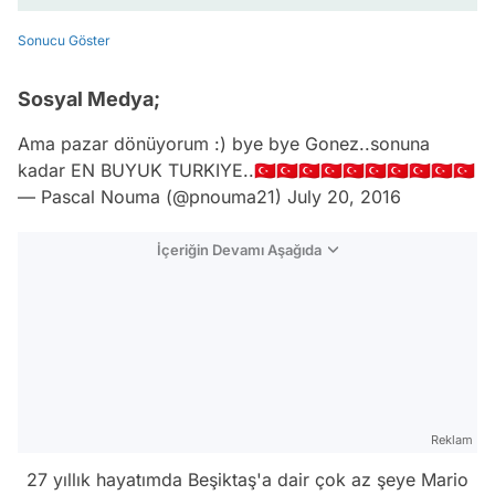
Sonucu Göster
Sosyal Medya;
Ama pazar dönüyorum :) bye bye Gonez..sonuna
kadar EN BUYUK TURKIYE..🇹🇷🇹🇷🇹🇷🇹🇷🇹🇷🇹🇷🇹🇷🇹🇷🇹🇷🇹🇷
— Pascal Nouma (@pnouma21)
July 20, 2016
İçeriğin Devamı Aşağıda
Reklam
27 yıllık hayatımda Beşiktaş'a dair çok az şeye Mario