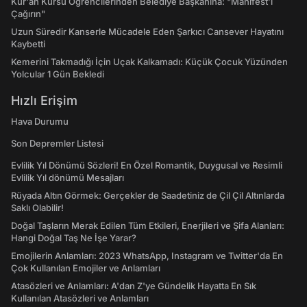
Kur'an Kursu Öğrencilerinden Belediye Başkanına: "Manifest’i
Çağırın"
Uzun Süredir Kanserle Mücadele Eden Şarkıcı Cansever Hayatını
Kaybetti
Kemerini Takmadığı İçin Uçak Kalkamadı: Küçük Çocuk Yüzünden
Yolcular 1 Gün Bekledi
Hızlı Erişim
Hava Durumu
Son Depremler Listesi
Evlilik Yıl Dönümü Sözleri! En Özel Romantik, Duygusal ve Resimli
Evlilik Yıl dönümü Mesajları
Rüyada Altın Görmek: Gerçekler de Saadetiniz de Çil Çil Altınlarda
Saklı Olabilir!
Doğal Taşların Merak Edilen Tüm Etkileri, Enerjileri ve Şifa Alanları:
Hangi Doğal Taş Ne İşe Yarar?
Emojilerin Anlamları: 2023 WhatsApp, Instagram ve Twitter'da En
Çok Kullanılan Emojiler ve Anlamları
Atasözleri ve Anlamları: A'dan Z'ye Gündelik Hayatta En Sık
Kullanılan Atasözleri ve Anlamları