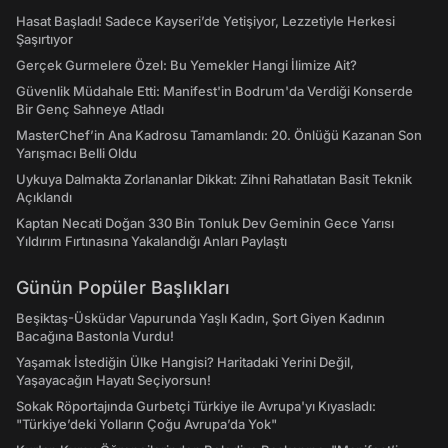
Hasat Başladı! Sadece Kayseri’de Yetişiyor, Lezzetiyle Herkesi
Şaşırtıyor
Gerçek Gurmelere Özel: Bu Yemekler Hangi İlimize Ait?
Güvenlik Müdahale Etti: Manifest'in Bodrum'da Verdiği Konserde
Bir Genç Sahneye Atladı
MasterChef’in Ana Kadrosu Tamamlandı: 20. Önlüğü Kazanan Son
Yarışmacı Belli Oldu
Uykuya Dalmakta Zorlananlar Dikkat: Zihni Rahatlatan Basit Teknik
Açıklandı
Kaptan Necati Doğan 330 Bin Tonluk Dev Geminin Gece Yarısı
Yıldırım Fırtınasına Yakalandığı Anları Paylaştı
Günün Popüler Başlıkları
Beşiktaş-Üsküdar Vapurunda Yaşlı Kadın, Şort Giyen Kadının
Bacağına Bastonla Vurdu!
Yaşamak İstediğin Ülke Hangisi? Haritadaki Yerini Değil,
Yaşayacağın Hayatı Seçiyorsun!
Sokak Röportajında Gurbetçi Türkiye ile Avrupa'yı Kıyasladı:
"Türkiye’deki Yolların Çoğu Avrupa’da Yok"