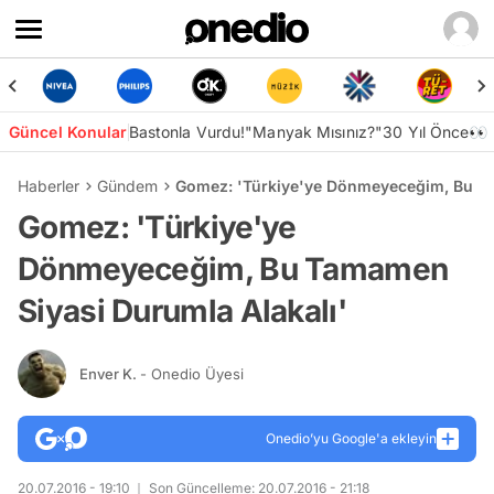
Güncel Konular
Bastonla Vurdu!
"Manyak Mısınız?"
30 Yıl Önce👀
Haberler
Gündem
Gomez: 'Türkiye'ye Dönmeyeceğim, Bu Ta
Gomez: 'Türkiye'ye
Dönmeyeceğim, Bu Tamamen
Siyasi Durumla Alakalı'
Enver K.
- Onedio Üyesi
Onedio’yu Google'a ekleyin
20.07.2016 - 19:10
Son Güncelleme: 20.07.2016 - 21:18