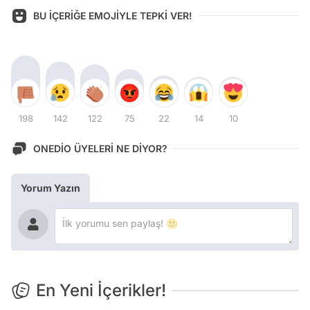
BU İÇERİĞE EMOJİYLE TEPKİ VER!
198
142
122
75
22
14
10
ONEDİO ÜYELERİ NE DİYOR?
Yorum Yazın
En Yeni İçerikler!