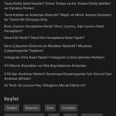
Tavla Diziliş Şekli Nasıldır? Erkek Tavlası ve Kız Tavlası Diziliş Şekilleri
ve Oynama Yönleri
Tarot Kartları ve Anlamları Nelerdir? Majör ve Minör Arkana Desteleri
İle Tılsımlı Bir Dünyaya Giriş
Burç Uyumu Hesaplama Nedir? Burç Uyumu, Aşk Uyumu Nasıl
Hesaplanır?
İdeal Kilo Nedir? İdeal Kilo Hesaplama Nasıl Yapılır?
Ders Çalışırken Dinlenecek Müzikler Nelerdir? Müziksiz
Çalışamayanlar Toplanın!
Instagram Giriş Nasıl Yapılır? Instagram'a Giriş İşlemleri Rehberi
41 Ülkenin Bayrakları ve Ülke Bayraklarının Anlamları
GTA San Andreas Hileleri! Oynamaya Doyamayanlar İçin Güncel San
Andreas Şifreleri
IQ Testi: IQ'unuzun Kaç Olduğunu Merak Ettiniz mi?
Keşfet
Twitter
Deprem
Zam
Youtube