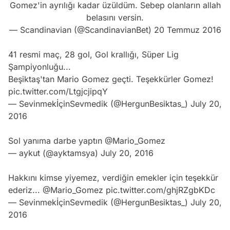
Gomez'in ayrılığı kadar üzüldüm. Sebep olanların allah
belasını versin.
— Scandinavian (@ScandinavianBet)
20 Temmuz 2016
41 resmi maç, 28 gol, Gol krallığı, Süper Lig
Şampiyonluğu...
Beşiktaş'tan Mario Gomez geçti. Teşekkürler Gomez!
pic.twitter.com/LtgjcjipqY
— SevinmekİçinSevmedik (@HergunBesiktas_)
July 20,
2016
Sol yanıma darbe yaptın
@Mario_Gomez
— aykut (@ayktamsya)
July 20, 2016
Hakkını kimse yiyemez, verdiğin emekler için teşekkür
ederiz...
@Mario_Gomez
pic.twitter.com/ghjRZgbKDc
— SevinmekİçinSevmedik (@HergunBesiktas_)
July 20,
2016