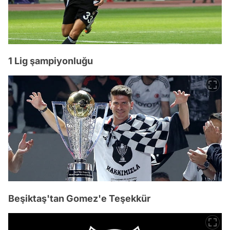
1 Lig şampiyonluğu
Beşiktaş'tan Gomez'e Teşekkür