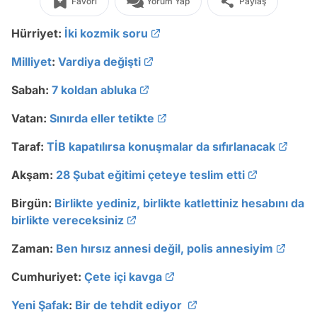
Favori
Yorum Yap
Paylaş
Hürriyet:
İki kozmik soru
Milliyet
:
Vardiya değişti
Sabah:
7 koldan abluka
Vatan:
Sınırda eller tetikte
Taraf:
TİB kapatılırsa konuşmalar da sıfırlanacak
Akşam:
28 Şubat eğitimi çeteye teslim etti
Birgün:
Birlikte yediniz, birlikte katlettiniz hesabını da
birlikte vereceksiniz
Zaman:
Ben hırsız annesi değil, polis annesiyim
Cumhuriyet:
Çete içi kavga
Yeni Şafak
:
Bir de tehdit ediyor