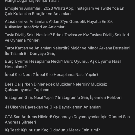
Hangi Doğal Taş Ne İşe Yarar?
Emojilerin Anlamları: 2023 WhatsApp, Instagram ve Twitter'da En
Çok Kullanılan Emojiler ve Anlamları
Atasözleri ve Anlamları: A'dan Z'ye Gündelik Hayatta En Sık
Kullanılan Atasözleri ve Anlamları
Tavla Diziliş Şekli Nasıldır? Erkek Tavlası ve Kız Tavlası Diziliş Şekilleri
ve Oynama Yönleri
Tarot Kartları ve Anlamları Nelerdir? Majör ve Minör Arkana Desteleri
İle Tılsımlı Bir Dünyaya Giriş
Burç Uyumu Hesaplama Nedir? Burç Uyumu, Aşk Uyumu Nasıl
Hesaplanır?
İdeal Kilo Nedir? İdeal Kilo Hesaplama Nasıl Yapılır?
Ders Çalışırken Dinlenecek Müzikler Nelerdir? Müziksiz
Çalışamayanlar Toplanın!
Instagram Giriş Nasıl Yapılır? Instagram'a Giriş İşlemleri Rehberi
41 Ülkenin Bayrakları ve Ülke Bayraklarının Anlamları
GTA San Andreas Hileleri! Oynamaya Doyamayanlar İçin Güncel San
Andreas Şifreleri
IQ Testi: IQ'unuzun Kaç Olduğunu Merak Ettiniz mi?