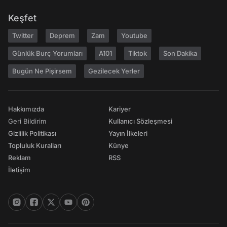
Keşfet
Twitter
Deprem
Zam
Youtube
Günlük Burç Yorumları
A101
Tiktok
Son Dakika
Bugün Ne Pişirsem
Gezilecek Yerler
Hakkımızda
Kariyer
Geri Bildirim
Kullanıcı Sözleşmesi
Gizlilik Politikası
Yayın İlkeleri
Topluluk Kuralları
Künye
Reklam
RSS
İletişim