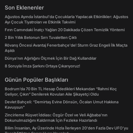
Son Eklenenler
Ağustos Ayında İstanbul'da Çocuklarla Yapılacak Etkinlikler: Ağustos
Ayı Çocuk Tiyatroları ve Etkinlik Takvimi
Fırın Camındaki İnatçı Yağları 20 Dakikada Çözen Temizlik Yöntemi
2 Bin Yıllık Betonun Sırrı Tuvaletten Çıktı
Rövanş Öncesi Avantaj Fenerbahçe'de! Sturm Graz Engeli İlk Maçta
Aşıldı
Dünya’nın Ağırlığını Ölçmek İçin Bir Dağ Kullandılar
8 Soruyla İmza Şarkını Ortaya Çıkarıyoruz!
Günün Popüler Başlıkları
Bodrum’da 70 Bin TL Hesap Ödedikleri Mekandan “Rahmi Koç
Geliyor, Çıkın” Denilerek Kovulan Aile Şikayetçi Oldu
Devlet Bahçeli: “Demirtaş Evine Dönsün, Öcalan Umut Hakkına
Kavuşsun”
Zincirleme Rüşvet İddiası: Özgür Özel ve Veli Ağbaba’nın
Dokunulmazlığını Kaldırmak İçin Fezleke Hazırlandı
Bilim İnsanları, Ay Üzerinde Hızla İlerleyen 20'den Fazla Dev UFO'yu