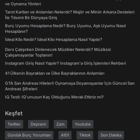
ve Oynama Yönleri
Tarot Kartları ve Anlamları Nelerdir? Majör ve Minör Arkana Desteleri
İle Tılsımlı Bir Dünyaya Giriş
Burç Uyumu Hesaplama Nedir? Burç Uyumu, Aşk Uyumu Nasıl
Hesaplanır?
İdeal Kilo Nedir? İdeal Kilo Hesaplama Nasıl Yapılır?
Ders Çalışırken Dinlenecek Müzikler Nelerdir? Müziksiz
Çalışamayanlar Toplanın!
Instagram Giriş Nasıl Yapılır? Instagram'a Giriş İşlemleri Rehberi
41 Ülkenin Bayrakları ve Ülke Bayraklarının Anlamları
GTA San Andreas Hileleri! Oynamaya Doyamayanlar İçin Güncel San
Andreas Şifreleri
IQ Testi: IQ'unuzun Kaç Olduğunu Merak Ettiniz mi?
Keşfet
Twitter
Deprem
Zam
Youtube
Günlük Burç Yorumları
A101
Tiktok
Son Dakika