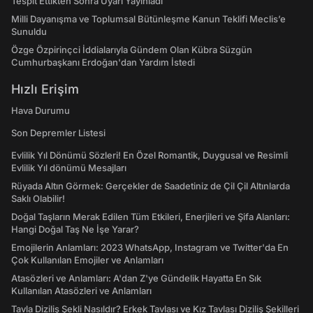
Tespit Ettikten Sonra Uyarı Yayınladı
Milli Dayanışma ve Toplumsal Bütünleşme Kanun Teklifi Meclis’e
Sunuldu
Özge Özpirinçci İddialarıyla Gündem Olan Kübra Süzgün
Cumhurbaşkanı Erdoğan'dan Yardım İstedi
Hızlı Erişim
Hava Durumu
Son Depremler Listesi
Evlilik Yıl Dönümü Sözleri! En Özel Romantik, Duygusal ve Resimli
Evlilik Yıl dönümü Mesajları
Rüyada Altın Görmek: Gerçekler de Saadetiniz de Çil Çil Altınlarda
Saklı Olabilir!
Doğal Taşların Merak Edilen Tüm Etkileri, Enerjileri ve Şifa Alanları:
Hangi Doğal Taş Ne İşe Yarar?
Emojilerin Anlamları: 2023 WhatsApp, Instagram ve Twitter'da En
Çok Kullanılan Emojiler ve Anlamları
Atasözleri ve Anlamları: A'dan Z'ye Gündelik Hayatta En Sık
Kullanılan Atasözleri ve Anlamları
Tavla Diziliş Şekli Nasıldır? Erkek Tavlası ve Kız Tavlası Diziliş Şekilleri