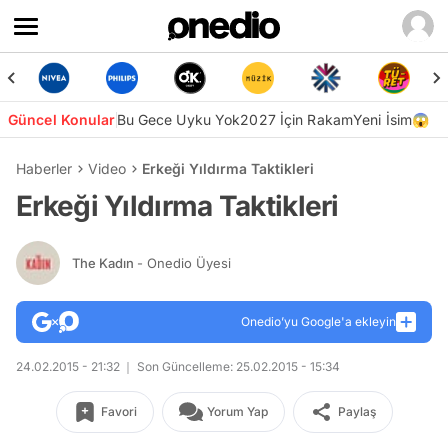
Güncel Konular
Bu Gece Uyku Yok
2027 İçin Rakam
Yeni İsim😱
Haberler
Video
Erkeği Yıldırma Taktikleri
Erkeği Yıldırma Taktikleri
The Kadın
- Onedio Üyesi
Onedio’yu Google'a ekleyin
24.02.2015 - 21:32
Son Güncelleme: 25.02.2015 - 15:34
Favori
Yorum Yap
Paylaş