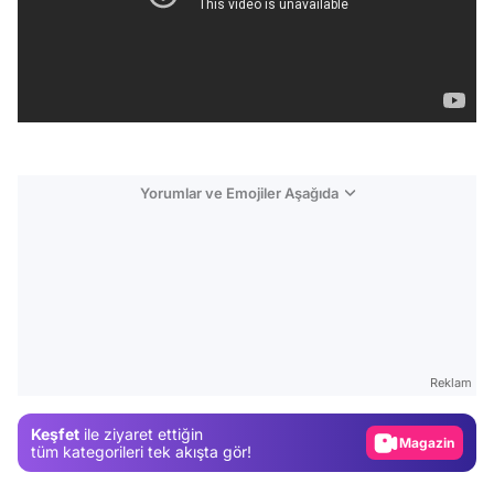
Yorumlar ve Emojiler Aşağıda
Video
Test
Gündem
Reklam
Magazin
Keşfet
ile ziyaret ettiğin
Video
tüm kategorileri tek akışta gör!
Test