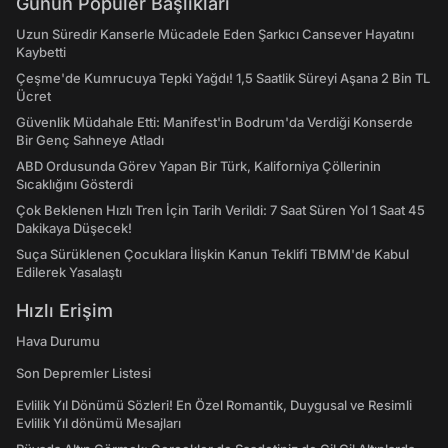
Günün Popüler Başlıkları
Uzun Süredir Kanserle Mücadele Eden Şarkıcı Cansever Hayatını
Kaybetti
Çeşme'de Kumrucuya Tepki Yağdı! 1,5 Saatlik Süreyi Aşana 2 Bin TL
Ücret
Güvenlik Müdahale Etti: Manifest'in Bodrum'da Verdiği Konserde
Bir Genç Sahneye Atladı
ABD Ordusunda Görev Yapan Bir Türk, Kaliforniya Çöllerinin
Sıcaklığını Gösterdi
Çok Beklenen Hızlı Tren İçin Tarih Verildi: 7 Saat Süren Yol 1 Saat 45
Dakikaya Düşecek!
Suça Sürüklenen Çocuklara İlişkin Kanun Teklifi TBMM'de Kabul
Edilerek Yasalaştı
Hızlı Erişim
Hava Durumu
Son Depremler Listesi
Evlilik Yıl Dönümü Sözleri! En Özel Romantik, Duygusal ve Resimli
Evlilik Yıl dönümü Mesajları