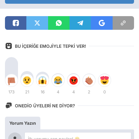
BU İÇERİĞE EMOJİYLE TEPKİ VER!
173
21
16
4
4
2
0
ONEDİO ÜYELERİ NE DİYOR?
Yorum Yazın