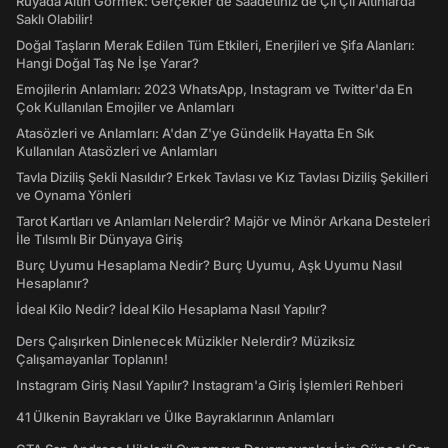
Rüyada Altın Görmek: Gerçekler de Saadetiniz de Çil Çil Altınlarda
Saklı Olabilir!
Doğal Taşların Merak Edilen Tüm Etkileri, Enerjileri ve Şifa Alanları:
Hangi Doğal Taş Ne İşe Yarar?
Emojilerin Anlamları: 2023 WhatsApp, Instagram ve Twitter'da En
Çok Kullanılan Emojiler ve Anlamları
Atasözleri ve Anlamları: A'dan Z'ye Gündelik Hayatta En Sık
Kullanılan Atasözleri ve Anlamları
Tavla Diziliş Şekli Nasıldır? Erkek Tavlası ve Kız Tavlası Diziliş Şekilleri
ve Oynama Yönleri
Tarot Kartları ve Anlamları Nelerdir? Majör ve Minör Arkana Desteleri
İle Tılsımlı Bir Dünyaya Giriş
Burç Uyumu Hesaplama Nedir? Burç Uyumu, Aşk Uyumu Nasıl
Hesaplanır?
İdeal Kilo Nedir? İdeal Kilo Hesaplama Nasıl Yapılır?
Ders Çalışırken Dinlenecek Müzikler Nelerdir? Müziksiz
Çalışamayanlar Toplanın!
Instagram Giriş Nasıl Yapılır? Instagram'a Giriş İşlemleri Rehberi
41 Ülkenin Bayrakları ve Ülke Bayraklarının Anlamları