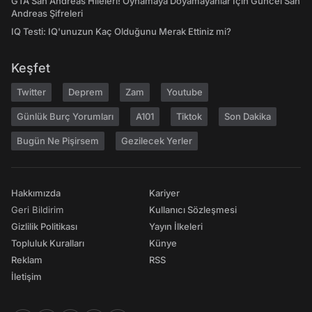
GTA San Andreas Hileleri! Oynamaya Doyamayanlar İçin Güncel San
Andreas Şifreleri
IQ Testi: IQ'unuzun Kaç Olduğunu Merak Ettiniz mi?
Keşfet
Twitter
Deprem
Zam
Youtube
Günlük Burç Yorumları
A101
Tiktok
Son Dakika
Bugün Ne Pişirsem
Gezilecek Yerler
Hakkımızda
Kariyer
Geri Bildirim
Kullanıcı Sözleşmesi
Gizlilik Politikası
Yayın İlkeleri
Topluluk Kuralları
Künye
Reklam
RSS
İletişim