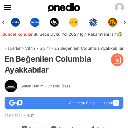
Güncel Konular
Bu Gece Uyku Yok
2027 İçin Rakam
Yeni İsim😱
Haberler
Vitrin
Giyim
En Beğenilen Columbia Ayakkabılar
En Beğenilen Columbia
Ayakkabılar
Sultan Hanım
- Onedio Üyesi
Onedio’yu Google'a ekleyin
27.05.2024 - 18:17