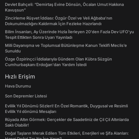
Devlet Bahçeli: “Demirtaş Evine Dönsün, Öcalan Umut Hakkına
Kavuşsun”
Zincirleme Rüşvet İddiası: Özgür Özel ve Veli Ağbaba’nın
Dokunulmazlığını Kaldırmak İçin Fezleke Hazırlandı
Bilim İnsanları, Ay Üzerinde Hızla İlerleyen 20'den Fazla Dev UFO'yu
Tespit Ettikten Sonra Uyarı Yayınladı
Milli Dayanışma ve Toplumsal Bütünleşme Kanun Teklifi Meclis’e
Sunuldu
Özge Özpirinçci İddialarıyla Gündem Olan Kübra Süzgün
Cumhurbaşkanı Erdoğan'dan Yardım İstedi
Hızlı Erişim
Hava Durumu
Son Depremler Listesi
Evlilik Yıl Dönümü Sözleri! En Özel Romantik, Duygusal ve Resimli
Evlilik Yıl dönümü Mesajları
Rüyada Altın Görmek: Gerçekler de Saadetiniz de Çil Çil Altınlarda
Saklı Olabilir!
Doğal Taşların Merak Edilen Tüm Etkileri, Enerjileri ve Şifa Alanları:
Hangi Doğal Taş Ne İşe Yarar?