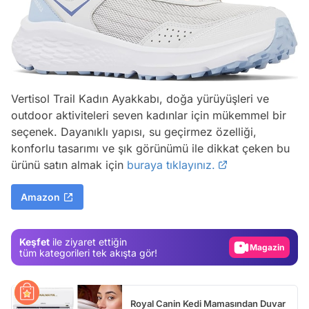
Vertisol Trail Kadın Ayakkabı, doğa yürüyüşleri ve
outdoor aktiviteleri seven kadınlar için mükemmel bir
seçenek. Dayanıklı yapısı, su geçirmez özelliği,
konforlu tasarımı ve şık görünümü ile dikkat çeken bu
Video
ürünü satın almak için
buraya tıklayınız.
Test
Amazon
Gündem
Magazin
Keşfet
ile ziyaret ettiğin
Video
tüm kategorileri tek akışta gör!
Test
Royal Canin Kedi Mamasından Duvar