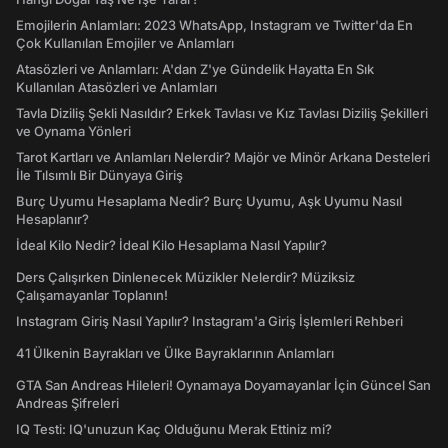
Emojilerin Anlamları: 2023 WhatsApp, Instagram ve Twitter'da En
Çok Kullanılan Emojiler ve Anlamları
Atasözleri ve Anlamları: A'dan Z'ye Gündelik Hayatta En Sık
Kullanılan Atasözleri ve Anlamları
Tavla Diziliş Şekli Nasıldır? Erkek Tavlası ve Kız Tavlası Diziliş Şekilleri
ve Oynama Yönleri
Tarot Kartları ve Anlamları Nelerdir? Majör ve Minör Arkana Desteleri
İle Tılsımlı Bir Dünyaya Giriş
Burç Uyumu Hesaplama Nedir? Burç Uyumu, Aşk Uyumu Nasıl
Hesaplanır?
İdeal Kilo Nedir? İdeal Kilo Hesaplama Nasıl Yapılır?
Ders Çalışırken Dinlenecek Müzikler Nelerdir? Müziksiz
Çalışamayanlar Toplanın!
Instagram Giriş Nasıl Yapılır? Instagram'a Giriş İşlemleri Rehberi
41 Ülkenin Bayrakları ve Ülke Bayraklarının Anlamları
GTA San Andreas Hileleri! Oynamaya Doyamayanlar İçin Güncel San
Andreas Şifreleri
IQ Testi: IQ'unuzun Kaç Olduğunu Merak Ettiniz mi?