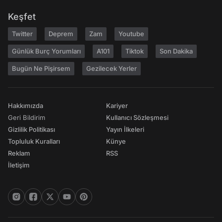
Keşfet
Twitter
Deprem
Zam
Youtube
Günlük Burç Yorumları
A101
Tiktok
Son Dakika
Bugün Ne Pişirsem
Gezilecek Yerler
Hakkımızda
Kariyer
Geri Bildirim
Kullanıcı Sözleşmesi
Gizlilik Politikası
Yayın İlkeleri
Topluluk Kuralları
Künye
Reklam
RSS
İletişim