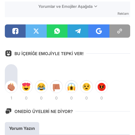
Yorumlar ve Emojiler Aşağıda
Reklam
BU İÇERİĞE EMOJİYLE TEPKİ VER!
1
0
0
0
0
0
0
ONEDİO ÜYELERİ NE DİYOR?
Yorum Yazın