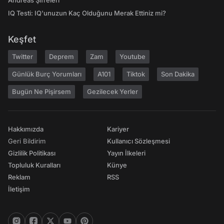
Andreas Şifreleri
IQ Testi: IQ'unuzun Kaç Olduğunu Merak Ettiniz mi?
Keşfet
Twitter
Deprem
Zam
Youtube
Günlük Burç Yorumları
A101
Tiktok
Son Dakika
Bugün Ne Pişirsem
Gezilecek Yerler
Hakkımızda
Kariyer
Geri Bildirim
Kullanıcı Sözleşmesi
Gizlilik Politikası
Yayın İlkeleri
Topluluk Kuralları
Künye
Reklam
RSS
İletişim