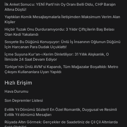
İlk Anket Sonucu: YENİ Parti'nin Oy Oranı Belli Oldu, CHP Barajın
Altına Düştü!
Yaptıkları Komik Mesajlaşmalarla İletişimden Maksimum Verim Alan
Kişiler
Hiçbir Tuzak Onu Durduramıyordu: 3 Yıldır Çiftçilerin Baş Belası
Olan Kedi Yakalandı
Sosyete Bu Düğünü Konuşuyor: Ünlü İş İnsanının Oğlunun Düğünü
İçin Harcanan Para Dudak Uçuklattı!
İçme Suyuna Kur'an-ı Kerim Dinletiliyor: 31 Yıllık Alışkanlık, O
İlimizde 24 Saat Devam Ediyor
Türkiye'nin Ünlü AVM'si Kapandı, Tüm Mağazalar Boşaltıldı: Metro
Çıkışını Kullananlara Uyarı Yapıldı
Hızlı Erişim
Hava Durumu
Son Depremler Listesi
Evlilik Yıl Dönümü Sözleri! En Özel Romantik, Duygusal ve Resimli
Evlilik Yıl dönümü Mesajları
Rüyada Altın Görmek: Gerçekler de Saadetiniz de Çil Çil Altınlarda