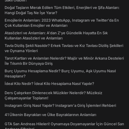
Saklı Olabilir!
Doğal Taşların Merak Edilen Tüm Etkileri, Enerjileri ve Şifa Alanları:
Hangi Doğal Taş Ne İşe Yarar?
Emojilerin Anlamları: 2023 WhatsApp, Instagram ve Twitter'da En
Çok Kullanılan Emojiler ve Anlamları
Atasözleri ve Anlamları: A'dan Z'ye Gündelik Hayatta En Sık
Kullanılan Atasözleri ve Anlamları
Tavla Diziliş Şekli Nasıldır? Erkek Tavlası ve Kız Tavlası Diziliş Şekilleri
ve Oynama Yönleri
Tarot Kartları ve Anlamları Nelerdir? Majör ve Minör Arkana Desteleri
İle Tılsımlı Bir Dünyaya Giriş
Burç Uyumu Hesaplama Nedir? Burç Uyumu, Aşk Uyumu Nasıl
Hesaplanır?
İdeal Kilo Nedir? İdeal Kilo Hesaplama Nasıl Yapılır?
Ders Çalışırken Dinlenecek Müzikler Nelerdir? Müziksiz
Çalışamayanlar Toplanın!
Instagram Giriş Nasıl Yapılır? Instagram'a Giriş İşlemleri Rehberi
41 Ülkenin Bayrakları ve Ülke Bayraklarının Anlamları
GTA San Andreas Hileleri! Oynamaya Doyamayanlar İçin Güncel San