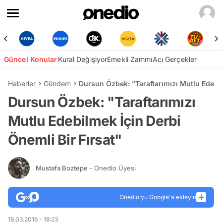
Güncel Konular
Kural Değişiyor
Emekli Zammı
Acı Gerçekler
Haberler
Gündem
Dursun Özbek: "Taraftarımızı Mutlu Edebil
Dursun Özbek: "Taraftarımızı
Mutlu Edebilmek İçin Derbi
Önemli Bir Fırsat"
Mustafa Boztepe
- Onedio Üyesi
Onedio’yu Google'a ekleyin
18.03.2016 - 18:23