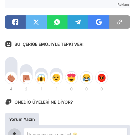
Reklam
BU İÇERİĞE EMOJİYLE TEPKİ VER!
4
2
1
1
0
0
0
ONEDİO ÜYELERİ NE DİYOR?
Yorum Yazın