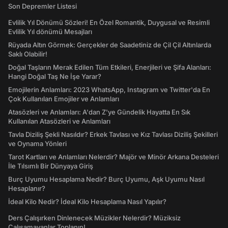
Son Depremler Listesi
Evlilik Yıl Dönümü Sözleri! En Özel Romantik, Duygusal ve Resimli
Evlilik Yıl dönümü Mesajları
Rüyada Altın Görmek: Gerçekler de Saadetiniz de Çil Çil Altınlarda
Saklı Olabilir!
Doğal Taşların Merak Edilen Tüm Etkileri, Enerjileri ve Şifa Alanları:
Hangi Doğal Taş Ne İşe Yarar?
Emojilerin Anlamları: 2023 WhatsApp, Instagram ve Twitter'da En
Çok Kullanılan Emojiler ve Anlamları
Atasözleri ve Anlamları: A'dan Z'ye Gündelik Hayatta En Sık
Kullanılan Atasözleri ve Anlamları
Tavla Diziliş Şekli Nasıldır? Erkek Tavlası ve Kız Tavlası Diziliş Şekilleri
ve Oynama Yönleri
Tarot Kartları ve Anlamları Nelerdir? Majör ve Minör Arkana Desteleri
İle Tılsımlı Bir Dünyaya Giriş
Burç Uyumu Hesaplama Nedir? Burç Uyumu, Aşk Uyumu Nasıl
Hesaplanır?
İdeal Kilo Nedir? İdeal Kilo Hesaplama Nasıl Yapılır?
Ders Çalışırken Dinlenecek Müzikler Nelerdir? Müziksiz
Çalışamayanlar Toplanın!