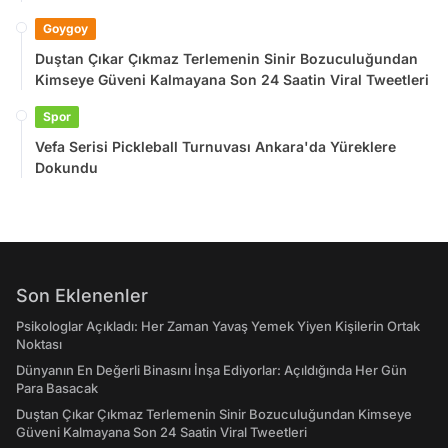
Goygoy
Duştan Çıkar Çıkmaz Terlemenin Sinir Bozuculuğundan
Kimseye Güveni Kalmayana Son 24 Saatin Viral Tweetleri
Spor
Vefa Serisi Pickleball Turnuvası Ankara'da Yüreklere
Dokundu
Son Eklenenler
Psikologlar Açıkladı: Her Zaman Yavaş Yemek Yiyen Kişilerin Ortak
Noktası
Dünyanın En Değerli Binasını İnşa Ediyorlar: Açıldığında Her Gün
Para Basacak
Duştan Çıkar Çıkmaz Terlemenin Sinir Bozuculuğundan Kimseye
Güveni Kalmayana Son 24 Saatin Viral Tweetleri