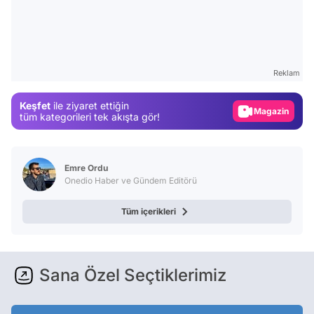
Video
Test
Reklam
Gündem
Keşfet
ile ziyaret ettiğin
Magazin
tüm kategorileri tek akışta gör!
Video
Test
Emre Ordu
Onedio Haber ve Gündem Editörü
Tüm içerikleri
Sana Özel Seçtiklerimiz