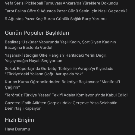
Vefa Serisi Pickleball Turnuvası Ankara'da Yüreklere Dokundu
Tarot Falına Göre 9 Ağustos Pazar Günü Senin İçin Nasıl Geçecek?
9 Ağustos Pazar Koç Burcu Günlük Sağlık Burç Yorumu
Günün Popüler Başlıkları
Beşiktaş-Üsküdar Vapurunda Yaşlı Kadın, Şort Giyen Kadının
Bacağına Bastonla Vurdu!
Yaşamak İstediğin Ülke Hangisi? Haritadaki Yerini Değil,
Yaşayacağın Hayatı Seçiyorsun!
Sokak Röportajında Gurbetçi Türkiye ile Avrupa'yı Kıyasladı:
"Türkiye’deki Yolların Çoğu Avrupa’da Yok"
Kur'an Kursu Öğrencilerinden Belediye Başkanına: "Manifest’i
Çağırın"
‘Terörsüz Türkiye Yasası’ Teklifi Adalet Komisyonu'nda Kabul Edildi
Gazeteci Fatih Atik'ten Çarpıcı İddia: Çerçeve Yasa Selahattin
Demirtaş'ı Kapsıyor
Hızlı Erişim
Hava Durumu