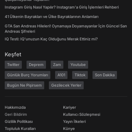
Instagram Giriş Nasıl Yapılır? Instagram'a Giriş İşlemleri Rehberi
41 Ülkenin Bayrakları ve Ülke Bayraklarının Anlamları
GTA San Andreas Hileleri! Oynamaya Doyamayanlar İçin Güncel San
Andreas Şifreleri
IQ Testi: IQ'unuzun Kaç Olduğunu Merak Ettiniz mi?
Keşfet
Twitter
Deprem
Zam
Youtube
Günlük Burç Yorumları
A101
Tiktok
Son Dakika
Bugün Ne Pişirsem
Gezilecek Yerler
Hakkımızda
Kariyer
Geri Bildirim
Kullanıcı Sözleşmesi
Gizlilik Politikası
Yayın İlkeleri
Topluluk Kuralları
Künye