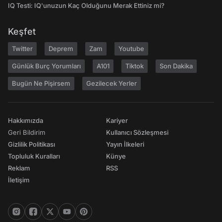
IQ Testi: IQ'unuzun Kaç Olduğunu Merak Ettiniz mi?
Keşfet
Twitter
Deprem
Zam
Youtube
Günlük Burç Yorumları
A101
Tiktok
Son Dakika
Bugün Ne Pişirsem
Gezilecek Yerler
Hakkımızda
Kariyer
Geri Bildirim
Kullanıcı Sözleşmesi
Gizlilik Politikası
Yayın İlkeleri
Topluluk Kuralları
Künye
Reklam
RSS
İletişim