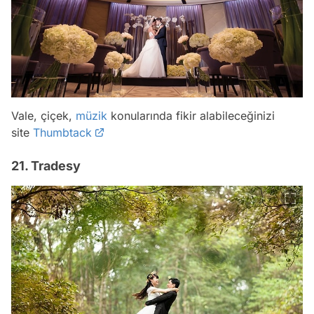
Vale, çiçek,
müzik
konularında fikir alabileceğinizi
site
Thumbtack
21. Tradesy