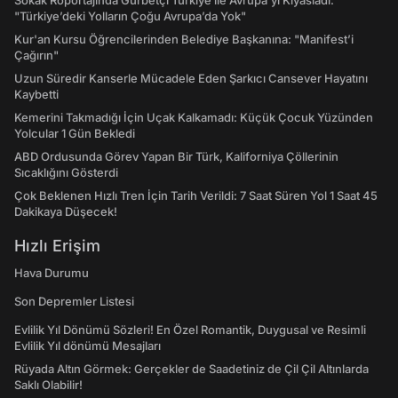
Sokak Röportajında Gurbetçi Türkiye ile Avrupa'yı Kıyasladı:
"Türkiye’deki Yolların Çoğu Avrupa’da Yok"
Kur'an Kursu Öğrencilerinden Belediye Başkanına: "Manifest’i
Çağırın"
Uzun Süredir Kanserle Mücadele Eden Şarkıcı Cansever Hayatını
Kaybetti
Kemerini Takmadığı İçin Uçak Kalkamadı: Küçük Çocuk Yüzünden
Yolcular 1 Gün Bekledi
ABD Ordusunda Görev Yapan Bir Türk, Kaliforniya Çöllerinin
Sıcaklığını Gösterdi
Çok Beklenen Hızlı Tren İçin Tarih Verildi: 7 Saat Süren Yol 1 Saat 45
Dakikaya Düşecek!
Hızlı Erişim
Hava Durumu
Son Depremler Listesi
Evlilik Yıl Dönümü Sözleri! En Özel Romantik, Duygusal ve Resimli
Evlilik Yıl dönümü Mesajları
Rüyada Altın Görmek: Gerçekler de Saadetiniz de Çil Çil Altınlarda
Saklı Olabilir!