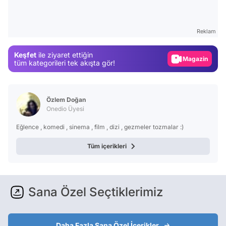
Test
Gündem
Reklam
Magazin
Keşfet
ile ziyaret ettiğin
Video
tüm kategorileri tek akışta gör!
Test
Özlem Doğan
Onedio Üyesi
Eğlence , komedi , sinema , film , dizi , gezmeler tozmalar :)
Tüm içerikleri
Sana Özel Seçtiklerimiz
Daha Fazla Sana Özel İçerikler