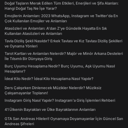
Doğal Taşların Merak Edilen Tüm Etkileri, Enerjileri ve Şifa Alanları:
Hangi Doğal Taş Ne İşe Yarar?
Emojilerin Anlamları: 2023 WhatsApp, Instagram ve Twitter'da En
Çok Kullanılan Emojiler ve Anlamları
Atasözleri ve Anlamları: A'dan Z'ye Gündelik Hayatta En Sık
Kullanılan Atasözleri ve Anlamları
Tavla Diziliş Şekli Nasıldır? Erkek Tavlası ve Kız Tavlası Diziliş Şekilleri
ve Oynama Yönleri
Tarot Kartları ve Anlamları Nelerdir? Majör ve Minör Arkana Desteleri
İle Tılsımlı Bir Dünyaya Giriş
Burç Uyumu Hesaplama Nedir? Burç Uyumu, Aşk Uyumu Nasıl
Hesaplanır?
İdeal Kilo Nedir? İdeal Kilo Hesaplama Nasıl Yapılır?
Ders Çalışırken Dinlenecek Müzikler Nelerdir? Müziksiz
Çalışamayanlar Toplanın!
Instagram Giriş Nasıl Yapılır? Instagram'a Giriş İşlemleri Rehberi
41 Ülkenin Bayrakları ve Ülke Bayraklarının Anlamları
GTA San Andreas Hileleri! Oynamaya Doyamayanlar İçin Güncel San
Andreas Şifreleri