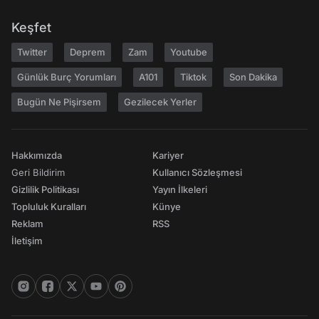
Keşfet
Twitter
Deprem
Zam
Youtube
Günlük Burç Yorumları
A101
Tiktok
Son Dakika
Bugün Ne Pişirsem
Gezilecek Yerler
Hakkımızda
Kariyer
Geri Bildirim
Kullanıcı Sözleşmesi
Gizlilik Politikası
Yayın İlkeleri
Topluluk Kuralları
Künye
Reklam
RSS
İletişim