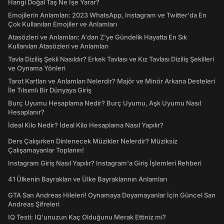
Hangi Doğal Taş Ne İşe Yarar?
Emojilerin Anlamları: 2023 WhatsApp, Instagram ve Twitter'da En
Çok Kullanılan Emojiler ve Anlamları
Atasözleri ve Anlamları: A'dan Z'ye Gündelik Hayatta En Sık
Kullanılan Atasözleri ve Anlamları
Tavla Diziliş Şekli Nasıldır? Erkek Tavlası ve Kız Tavlası Diziliş Şekilleri
ve Oynama Yönleri
Tarot Kartları ve Anlamları Nelerdir? Majör ve Minör Arkana Desteleri
İle Tılsımlı Bir Dünyaya Giriş
Burç Uyumu Hesaplama Nedir? Burç Uyumu, Aşk Uyumu Nasıl
Hesaplanır?
İdeal Kilo Nedir? İdeal Kilo Hesaplama Nasıl Yapılır?
Ders Çalışırken Dinlenecek Müzikler Nelerdir? Müziksiz
Çalışamayanlar Toplanın!
Instagram Giriş Nasıl Yapılır? Instagram'a Giriş İşlemleri Rehberi
41 Ülkenin Bayrakları ve Ülke Bayraklarının Anlamları
GTA San Andreas Hileleri! Oynamaya Doyamayanlar İçin Güncel San
Andreas Şifreleri
IQ Testi: IQ'unuzun Kaç Olduğunu Merak Ettiniz mi?