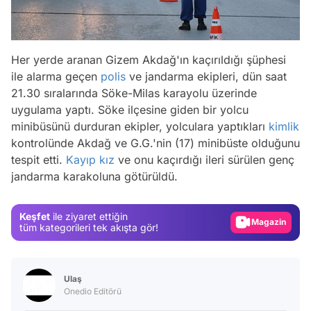
Her yerde aranan Gizem Akdağ'ın kaçırıldığı şüphesi
ile alarma geçen
polis
ve jandarma ekipleri, dün saat
21.30 sıralarında Söke-Milas karayolu üzerinde
uygulama yaptı. Söke ilçesine giden bir yolcu
minibüsünü durduran ekipler, yolculara yaptıkları
kimlik
kontrolünde Akdağ ve G.G.'nin (17) minibüste olduğunu
Video
tespit etti.
Kayıp kız
ve onu kaçırdığı ileri sürülen genç
Test
jandarma karakoluna götürüldü.
Gündem
Magazin
Keşfet
ile ziyaret ettiğin
tüm kategorileri tek akışta gör!
Video
Test
Ulaş
Onedio Editörü