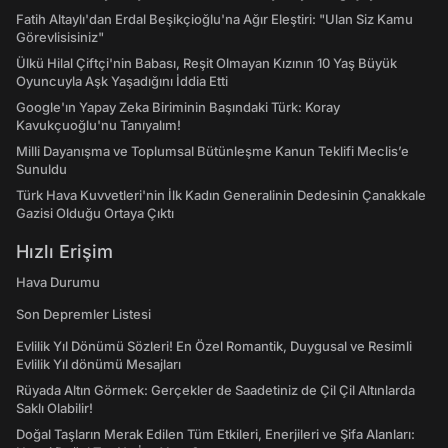
Fatih Altaylı'dan Erdal Beşikçioğlu'na Ağır Eleştiri: "Ulan Siz Kamu
Görevlisisiniz"
Ülkü Hilal Çiftçi'nin Babası, Reşit Olmayan Kızının 10 Yaş Büyük
Oyuncuyla Aşk Yaşadığını İddia Etti
Google'ın Yapay Zeka Biriminin Başındaki Türk: Koray
Kavukçuoğlu'nu Tanıyalım!
Milli Dayanışma ve Toplumsal Bütünleşme Kanun Teklifi Meclis’e
Sunuldu
Türk Hava Kuvvetleri'nin İlk Kadın Generalinin Dedesinin Çanakkale
Gazisi Olduğu Ortaya Çıktı
Hızlı Erişim
Hava Durumu
Son Depremler Listesi
Evlilik Yıl Dönümü Sözleri! En Özel Romantik, Duygusal ve Resimli
Evlilik Yıl dönümü Mesajları
Rüyada Altın Görmek: Gerçekler de Saadetiniz de Çil Çil Altınlarda
Saklı Olabilir!
Doğal Taşların Merak Edilen Tüm Etkileri, Enerjileri ve Şifa Alanları: