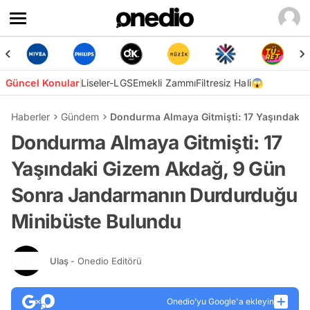
Güncel Konular
Liseler-LGS
Emekli Zammı
Filtresiz Hali😱
Haberler
Gündem
Dondurma Almaya Gitmişti: 17 Yaşındaki
Dondurma Almaya Gitmişti: 17
Yaşındaki Gizem Akdağ, 9 Gün
Sonra Jandarmanın Durdurduğu
Minibüste Bulundu
Ulaş
- Onedio Editörü
Onedio’yu Google'a ekleyin