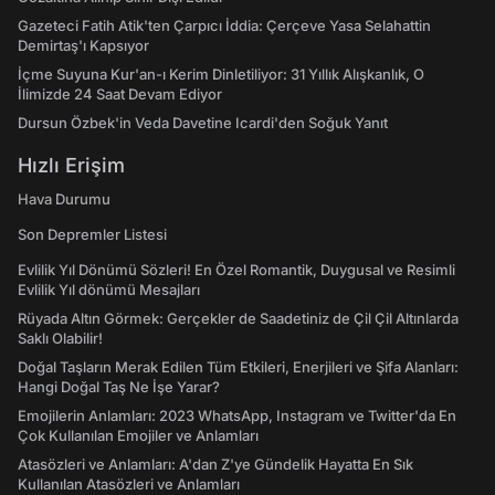
Gazeteci Fatih Atik'ten Çarpıcı İddia: Çerçeve Yasa Selahattin
Demirtaş'ı Kapsıyor
İçme Suyuna Kur'an-ı Kerim Dinletiliyor: 31 Yıllık Alışkanlık, O
İlimizde 24 Saat Devam Ediyor
Dursun Özbek'in Veda Davetine Icardi'den Soğuk Yanıt
Hızlı Erişim
Hava Durumu
Son Depremler Listesi
Evlilik Yıl Dönümü Sözleri! En Özel Romantik, Duygusal ve Resimli
Evlilik Yıl dönümü Mesajları
Rüyada Altın Görmek: Gerçekler de Saadetiniz de Çil Çil Altınlarda
Saklı Olabilir!
Doğal Taşların Merak Edilen Tüm Etkileri, Enerjileri ve Şifa Alanları:
Hangi Doğal Taş Ne İşe Yarar?
Emojilerin Anlamları: 2023 WhatsApp, Instagram ve Twitter'da En
Çok Kullanılan Emojiler ve Anlamları
Atasözleri ve Anlamları: A'dan Z'ye Gündelik Hayatta En Sık
Kullanılan Atasözleri ve Anlamları