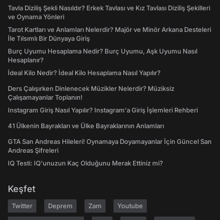
Tavla Diziliş Şekli Nasıldır? Erkek Tavlası ve Kız Tavlası Diziliş Şekilleri
ve Oynama Yönleri
Tarot Kartları ve Anlamları Nelerdir? Majör ve Minör Arkana Desteleri
İle Tılsımlı Bir Dünyaya Giriş
Burç Uyumu Hesaplama Nedir? Burç Uyumu, Aşk Uyumu Nasıl
Hesaplanır?
İdeal Kilo Nedir? İdeal Kilo Hesaplama Nasıl Yapılır?
Ders Çalışırken Dinlenecek Müzikler Nelerdir? Müziksiz
Çalışamayanlar Toplanın!
Instagram Giriş Nasıl Yapılır? Instagram'a Giriş İşlemleri Rehberi
41 Ülkenin Bayrakları ve Ülke Bayraklarının Anlamları
GTA San Andreas Hileleri! Oynamaya Doyamayanlar İçin Güncel San
Andreas Şifreleri
IQ Testi: IQ'unuzun Kaç Olduğunu Merak Ettiniz mi?
Keşfet
Twitter
Deprem
Zam
Youtube