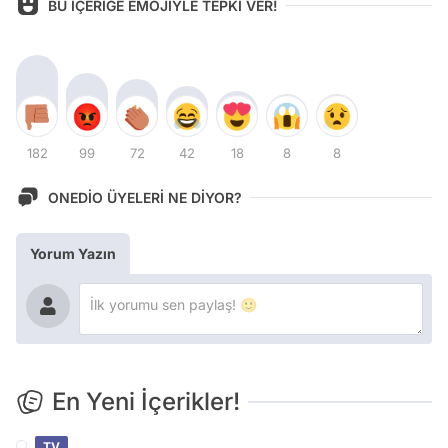
BU İÇERİĞE EMOJİYLE TEPKİ VER!
182
99
72
42
18
8
8
ONEDİO ÜYELERİ NE DİYOR?
Yorum Yazın
En Yeni İçerikler!
TV