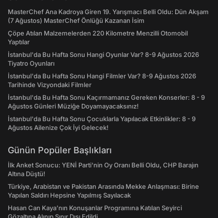
MasterChef Ana Kadroya Giren 19. Yarışmacı Belli Oldu: Dün Akşam
(7 Ağustos) MasterChef Önlüğü Kazanan İsim
Çöpe Atılan Malzemelerden 220 Kilometre Menzilli Otomobil
Yaptılar
İstanbul'da Bu Hafta Sonu Hangi Oyunlar Var? 8-9 Ağustos 2026
Tiyatro Oyunları
İstanbul'da Bu Hafta Sonu Hangi Filmler Var? 8-9 Ağustos 2026
Tarihinde Vizyondaki Filmler
İstanbul'da Bu Hafta Sonu Kaçırmamanız Gereken Konserler: 8 - 9
Ağustos Günleri Müziğe Doyamayacaksınız!
İstanbul'da Bu Hafta Sonu Çocuklarla Yapılacak Etkinlikler: 8 - 9
Ağustos Ailenize Çok İyi Gelecek!
Günün Popüler Başlıkları
İlk Anket Sonucu: YENİ Parti'nin Oy Oranı Belli Oldu, CHP Barajın
Altına Düştü!
Türkiye, Arabistan ve Pakistan Arasında Mekke Anlaşması: Birine
Yapılan Saldırı Hepsine Yapılmış Sayılacak
Hasan Can Kaya’nın Konuşanlar Programına Katılan Seyirci
Gözaltına Alınıp Sınır Dışı Edildi