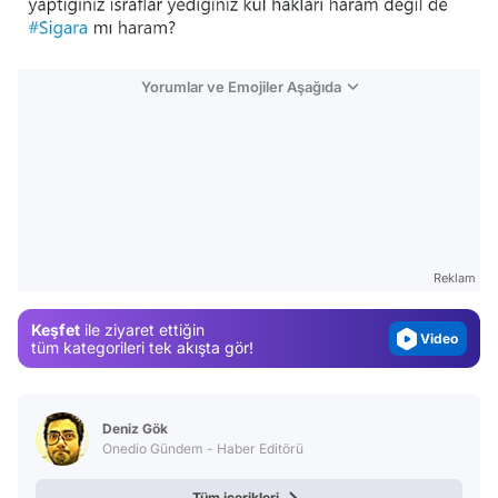
Yorumlar ve Emojiler Aşağıda
Video
Test
Gündem
Reklam
Magazin
Video
Keşfet
ile ziyaret ettiğin
tüm kategorileri tek akışta gör!
Test
Deniz Gök
Onedio Gündem - Haber Editörü
Tüm içerikleri