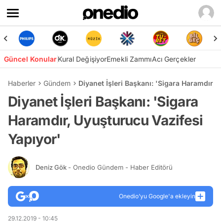
Güncel Konular
Kural Değişiyor
Emekli Zammı
Acı Gerçekler
Haberler
Gündem
Diyanet İşleri Başkanı: 'Sigara Haramdır, 
Diyanet İşleri Başkanı: 'Sigara
Haramdır, Uyuşturucu Vazifesi
Yapıyor'
Deniz Gök
- Onedio Gündem - Haber Editörü
Onedio’yu Google'a ekleyin
29.12.2019 - 10:45