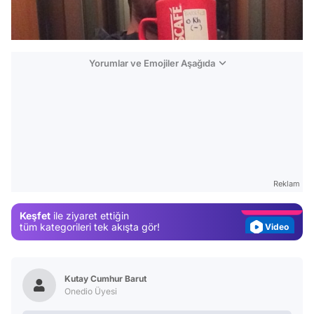
Yorumlar ve Emojiler Aşağıda
Video
Test
Gündem
Magazin
Reklam
Video
Keşfet
ile ziyaret ettiğin
Test
tüm kategorileri tek akışta gör!
Kutay Cumhur Barut
Onedio Üyesi