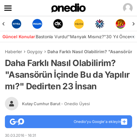
Güncel Konular
Bastonla Vurdu!
"Manyak Mısınız?"
30 Yıl Önce👀
Haberler
Goygoy
Daha Farklı Nasıl Olabilirim? "Asansörün İ
Daha Farklı Nasıl Olabilirim?
"Asansörün İçinde Bu da Yapılır
mı?" Dedirten 23 İnsan
Kutay Cumhur Barut
- Onedio Üyesi
Onedio’yu Google'a ekleyin
30.03.2016 - 16:31