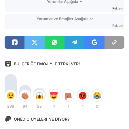
Yorumlar Aşağıda
Reklam
Yorumlar ve Emojiler Aşağıda
Reklam
BU İÇERİĞE EMOJİYLE TEPKİ VER!
296
64
23
1
1
1
0
ONEDİO ÜYELERİ NE DİYOR?