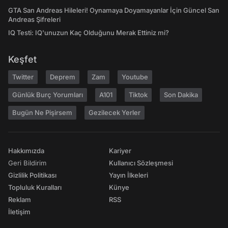
GTA San Andreas Hileleri! Oynamaya Doyamayanlar İçin Güncel San
Andreas Şifreleri
IQ Testi: IQ'unuzun Kaç Olduğunu Merak Ettiniz mi?
Keşfet
Twitter
Deprem
Zam
Youtube
Günlük Burç Yorumları
A101
Tiktok
Son Dakika
Bugün Ne Pişirsem
Gezilecek Yerler
Hakkımızda
Kariyer
Geri Bildirim
Kullanıcı Sözleşmesi
Gizlilik Politikası
Yayın İlkeleri
Topluluk Kuralları
Künye
Reklam
RSS
İletişim