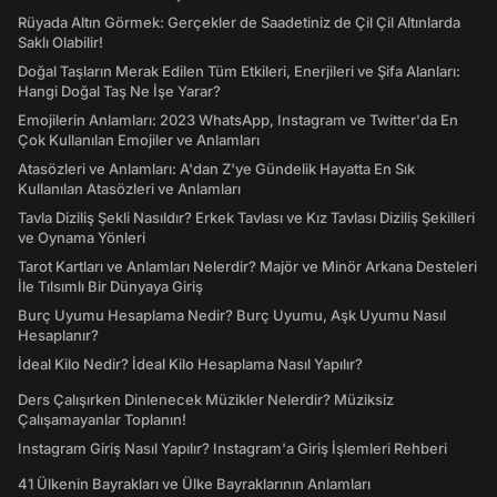
Rüyada Altın Görmek: Gerçekler de Saadetiniz de Çil Çil Altınlarda
Saklı Olabilir!
Doğal Taşların Merak Edilen Tüm Etkileri, Enerjileri ve Şifa Alanları:
Hangi Doğal Taş Ne İşe Yarar?
Emojilerin Anlamları: 2023 WhatsApp, Instagram ve Twitter'da En
Çok Kullanılan Emojiler ve Anlamları
Atasözleri ve Anlamları: A'dan Z'ye Gündelik Hayatta En Sık
Kullanılan Atasözleri ve Anlamları
Tavla Diziliş Şekli Nasıldır? Erkek Tavlası ve Kız Tavlası Diziliş Şekilleri
ve Oynama Yönleri
Tarot Kartları ve Anlamları Nelerdir? Majör ve Minör Arkana Desteleri
İle Tılsımlı Bir Dünyaya Giriş
Burç Uyumu Hesaplama Nedir? Burç Uyumu, Aşk Uyumu Nasıl
Hesaplanır?
İdeal Kilo Nedir? İdeal Kilo Hesaplama Nasıl Yapılır?
Ders Çalışırken Dinlenecek Müzikler Nelerdir? Müziksiz
Çalışamayanlar Toplanın!
Instagram Giriş Nasıl Yapılır? Instagram'a Giriş İşlemleri Rehberi
41 Ülkenin Bayrakları ve Ülke Bayraklarının Anlamları