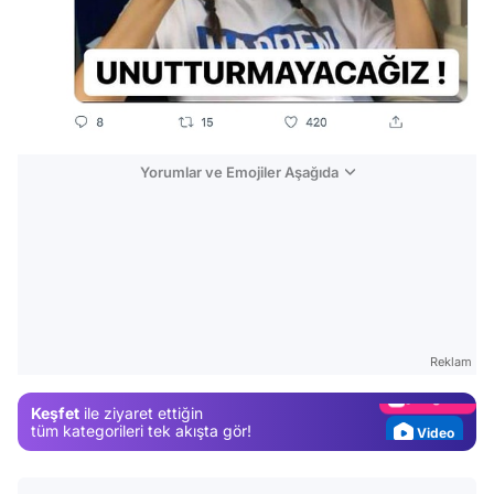
Yorumlar ve Emojiler Aşağıda
Video
Test
Gündem
Reklam
Magazin
Keşfet
ile ziyaret ettiğin
Video
tüm kategorileri tek akışta gör!
Test