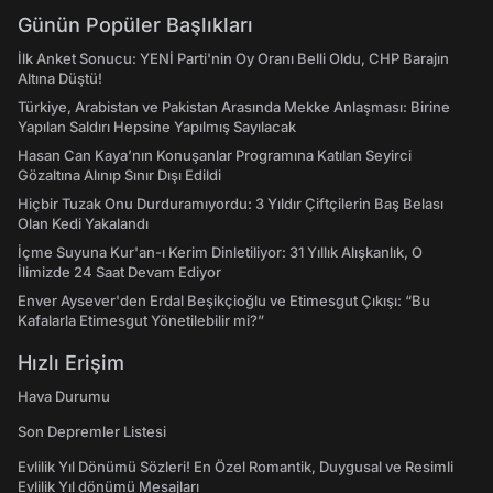
Günün Popüler Başlıkları
İlk Anket Sonucu: YENİ Parti'nin Oy Oranı Belli Oldu, CHP Barajın
Altına Düştü!
Türkiye, Arabistan ve Pakistan Arasında Mekke Anlaşması: Birine
Yapılan Saldırı Hepsine Yapılmış Sayılacak
Hasan Can Kaya’nın Konuşanlar Programına Katılan Seyirci
Gözaltına Alınıp Sınır Dışı Edildi
Hiçbir Tuzak Onu Durduramıyordu: 3 Yıldır Çiftçilerin Baş Belası
Olan Kedi Yakalandı
İçme Suyuna Kur'an-ı Kerim Dinletiliyor: 31 Yıllık Alışkanlık, O
İlimizde 24 Saat Devam Ediyor
Enver Aysever'den Erdal Beşikçioğlu ve Etimesgut Çıkışı: “Bu
Kafalarla Etimesgut Yönetilebilir mi?”
Hızlı Erişim
Hava Durumu
Son Depremler Listesi
Evlilik Yıl Dönümü Sözleri! En Özel Romantik, Duygusal ve Resimli
Evlilik Yıl dönümü Mesajları