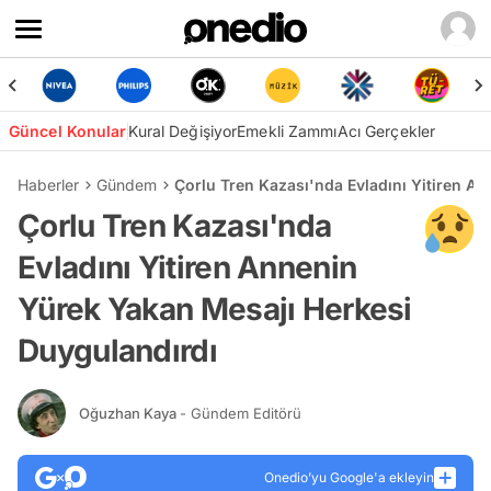
Güncel Konular
Kural Değişiyor
Emekli Zammı
Acı Gerçekler
Haberler
Gündem
Çorlu Tren Kazası'nda Evladını Yitiren A
Çorlu Tren Kazası'nda
Evladını Yitiren Annenin
Yürek Yakan Mesajı Herkesi
Duygulandırdı
Oğuzhan Kaya
- Gündem Editörü
Onedio’yu Google'a ekleyin