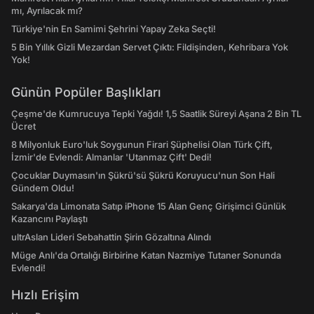
mı, Ayrılacak mı?
Türkiye'nin En Samimi Şehrini Yapay Zeka Seçti!
5 Bin Yıllık Gizli Mezardan Servet Çıktı: Fildişinden, Kehribara Yok
Yok!
Günün Popüler Başlıkları
Çeşme'de Kumrucuya Tepki Yağdı! 1,5 Saatlik Süreyi Aşana 2 Bin TL
Ücret
8 Milyonluk Euro'luk Soygunun Firari Şüphelisi Olan Türk Çift,
İzmir'de Evlendi: Almanlar 'Utanmaz Çift' Dedi!
Çocuklar Duymasın'ın Şükrü'sü Şükrü Koruyucu'nun Son Hali
Gündem Oldu!
Sakarya'da Limonata Satıp iPhone 15 Alan Genç Girişimci Günlük
Kazancını Paylaştı
ultrAslan Lideri Sebahattin Şirin Gözaltına Alındı
Müge Anlı'da Ortalığı Birbirine Katan Nazmiye Tutaner Sonunda
Evlendi!
Hızlı Erişim