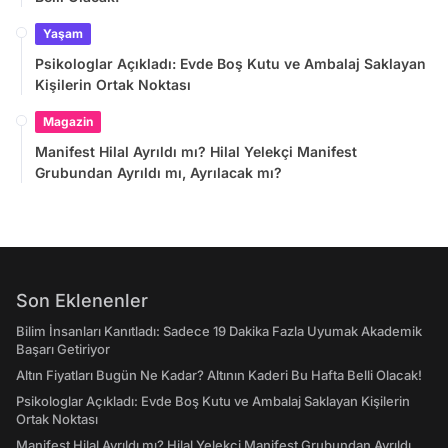
Yaşam
Psikologlar Açıkladı: Evde Boş Kutu ve Ambalaj Saklayan
Kişilerin Ortak Noktası
Magazin
Manifest Hilal Ayrıldı mı? Hilal Yelekçi Manifest
Grubundan Ayrıldı mı, Ayrılacak mı?
Son Eklenenler
Bilim İnsanları Kanıtladı: Sadece 19 Dakika Fazla Uyumak Akademik
Başarı Getiriyor
Altın Fiyatları Bugün Ne Kadar? Altının Kaderi Bu Hafta Belli Olacak!
Psikologlar Açıkladı: Evde Boş Kutu ve Ambalaj Saklayan Kişilerin
Ortak Noktası
Manifest Hilal Ayrıldı mı? Hilal Yelekçi Manifest Grubundan Ayrıldı