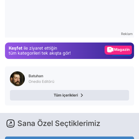
Video
Test
Gündem
Reklam
Magazin
Keşfet
ile ziyaret ettiğin
Video
tüm kategorileri tek akışta gör!
Test
Batuhan
Onedio Editörü
Tüm içerikleri
Sana Özel Seçtiklerimiz