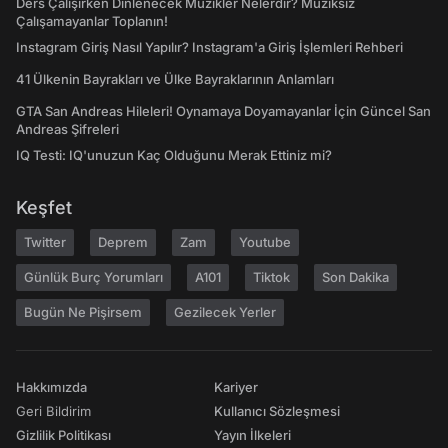
Ders Çalışırken Dinlenecek Müzikler Nelerdir? Müziksiz
Çalışamayanlar Toplanın!
Instagram Giriş Nasıl Yapılır? Instagram'a Giriş İşlemleri Rehberi
41 Ülkenin Bayrakları ve Ülke Bayraklarının Anlamları
GTA San Andreas Hileleri! Oynamaya Doyamayanlar İçin Güncel San
Andreas Şifreleri
IQ Testi: IQ'unuzun Kaç Olduğunu Merak Ettiniz mi?
Keşfet
Twitter
Deprem
Zam
Youtube
Günlük Burç Yorumları
A101
Tiktok
Son Dakika
Bugün Ne Pişirsem
Gezilecek Yerler
Hakkımızda
Kariyer
Geri Bildirim
Kullanıcı Sözleşmesi
Gizlilik Politikası
Yayın İlkeleri