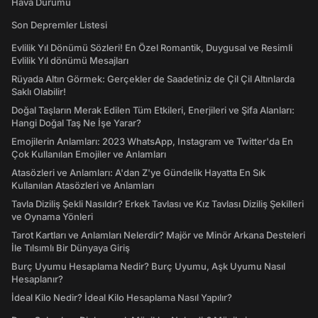
Hava Durumu
Son Depremler Listesi
Evlilik Yıl Dönümü Sözleri! En Özel Romantik, Duygusal ve Resimli
Evlilik Yıl dönümü Mesajları
Rüyada Altın Görmek: Gerçekler de Saadetiniz de Çil Çil Altınlarda
Saklı Olabilir!
Doğal Taşların Merak Edilen Tüm Etkileri, Enerjileri ve Şifa Alanları:
Hangi Doğal Taş Ne İşe Yarar?
Emojilerin Anlamları: 2023 WhatsApp, Instagram ve Twitter'da En
Çok Kullanılan Emojiler ve Anlamları
Atasözleri ve Anlamları: A'dan Z'ye Gündelik Hayatta En Sık
Kullanılan Atasözleri ve Anlamları
Tavla Diziliş Şekli Nasıldır? Erkek Tavlası ve Kız Tavlası Diziliş Şekilleri
ve Oynama Yönleri
Tarot Kartları ve Anlamları Nelerdir? Majör ve Minör Arkana Desteleri
İle Tılsımlı Bir Dünyaya Giriş
Burç Uyumu Hesaplama Nedir? Burç Uyumu, Aşk Uyumu Nasıl
Hesaplanır?
İdeal Kilo Nedir? İdeal Kilo Hesaplama Nasıl Yapılır?