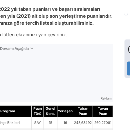
022 yılı taban puanları ve başarı sıralamaları
çen yıla (2021) ait olup son yerleştirme puanlarıdır.
nıza göre tercih listesi oluşturabilirsiniz.
lütfen ekranınızı yan çeviriniz.
n Devamı Aşağıda
Reklam
Puan
Genel
Taban
Tavan
Program
Yerleşen
Türü
Kont.
Puan
Puan
hçe Bitkileri
SAY
15
16
248,63492
260,27081