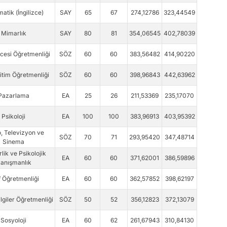
atik (İngilizce)
SAY
65
67
274,12786
323,44549
Mimarlık
SAY
80
81
354,06545
402,78039
cesi Öğretmenliği
SÖZ
60
60
383,56482
414,90220
itim Öğretmenliği
SÖZ
60
60
398,96843
442,63962
Pazarlama
EA
25
26
211,53369
235,17070
Psikoloji
EA
100
100
383,96913
403,95392
, Televizyon ve
SÖZ
70
71
293,95420
347,48714
Sinema
lik ve Psikolojik
EA
60
60
371,62001
386,59896
anışmanlık
f Öğretmenliği
EA
60
60
362,57852
398,62197
lgiler Öğretmenliği
SÖZ
50
52
356,12823
372,13079
Sosyoloji
EA
60
62
261,67943
310,84130