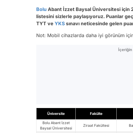
Bolu
Abant İzzet Baysal Üniversitesi için 2
listesini sizlerle paylaşıyoruz. Puanlar ge
TYT ve
YKS
sınavı neticesinde gelen puanı
Not: Mobil cihazlarda daha iyi görünüm için 
İçeriği
Üniversite
Fakülte
Bolu Abant İzzet
Ziraat Fakültesi
Ba
Baysal Üniversitesi