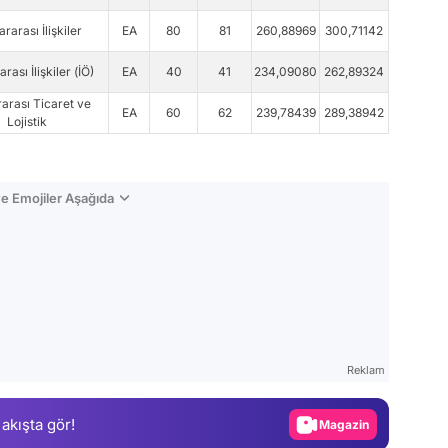
ararası İlişkiler
EA
80
81
260,88969
300,71142
rası İlişkiler (İÖ)
EA
40
41
234,09080
262,89324
rarası Ticaret ve
EA
60
62
239,78439
289,38942
Lojistik
e Emojiler Aşağıda
Video
Test
Reklam
Gündem
 akışta gör!
Magazin