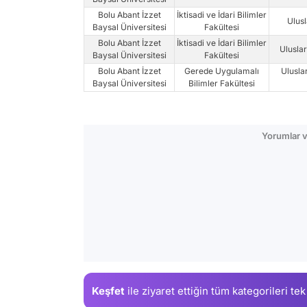
Bolu Abant İzzet
İktisadi ve İdari Bilimler
Ulusl
Baysal Üniversitesi
Fakültesi
Bolu Abant İzzet
İktisadi ve İdari Bilimler
Uluslara
Baysal Üniversitesi
Fakültesi
Bolu Abant İzzet
Gerede Uygulamalı
Ulusla
Baysal Üniversitesi
Bilimler Fakültesi
Yorumlar v
Keşfet
ile ziyaret ettiğin
tüm kategorileri tek