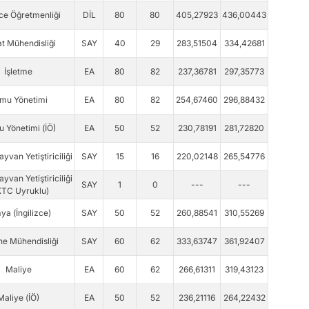
zce Öğretmenliği
DİL
80
80
405,27923
436,00443
at Mühendisliği
SAY
40
29
283,51504
334,42681
İşletme
EA
80
82
237,36781
297,35773
mu Yönetimi
EA
80
82
254,67460
296,88432
 Yönetimi (İÖ)
EA
50
52
230,78191
281,72820
ayvan Yetiştiriciliği
SAY
15
16
220,02148
265,54776
ayvan Yetiştiriciliği
SAY
1
0
---
---
KTC Uyruklu)
ya (İngilizce)
SAY
50
52
260,88541
310,55269
e Mühendisliği
SAY
60
62
333,63747
361,92407
Maliye
EA
60
62
266,61311
319,43123
Maliye (İÖ)
EA
50
52
236,21116
264,22432