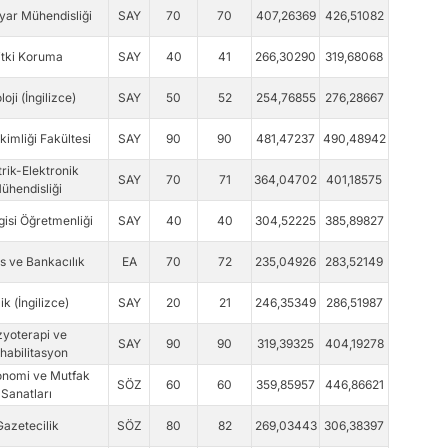
ayar Mühendisliği
SAY
70
70
407,26369
426,51082
itki Koruma
SAY
40
41
266,30290
319,68068
loji (İngilizce)
SAY
50
52
254,76855
276,28667
kimliği Fakültesi
SAY
90
90
481,47237
490,48942
trik-Elektronik
SAY
70
71
364,04702
401,18575
ühendisliği
gisi Öğretmenliği
SAY
40
40
304,52225
385,89827
s ve Bankacılık
EA
70
72
235,04926
283,52149
ik (İngilizce)
SAY
20
21
246,35349
286,51987
zyoterapi ve
SAY
90
90
319,39325
404,19278
habilitasyon
onomi ve Mutfak
SÖZ
60
60
359,85957
446,86621
Sanatları
Gazetecilik
SÖZ
80
82
269,03443
306,38397