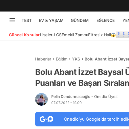
TEST
EV & YAŞAM
GÜNDEM
EĞLENCE
YE
Güncel Konular
Liseler-LGS
Emekli Zammı
Filtresiz Hali😱
Haberler
Eğitim
YKS
Bolu Abant İzzet Baysa
Bolu Abant İzzet Baysal 
Puanları ve Başarı Sırala
Pelin Dondurmacıoğlu
- Onedio Üyesi
07.07.2022 - 19:00
Onedio’yu Google’da tercih edil