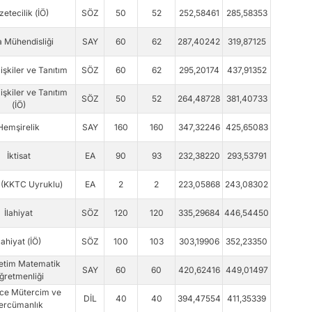
etecilik (İÖ)
SÖZ
50
52
252,58461
285,58353
a Mühendisliği
SAY
60
62
287,40242
319,87125
lişkiler ve Tanıtım
SÖZ
60
62
295,20174
437,91352
lişkiler ve Tanıtım
SÖZ
50
52
264,48728
381,40733
(İÖ)
Hemşirelik
SAY
160
160
347,32246
425,65083
İktisat
EA
90
93
232,38220
293,53791
t (KKTC Uyruklu)
EA
2
2
223,05868
243,08302
İlahiyat
SÖZ
120
120
335,29684
446,54450
lahiyat (İÖ)
SÖZ
100
103
303,19906
352,23350
retim Matematik
SAY
60
60
420,62416
449,01497
ğretmenliği
izce Mütercim ve
DİL
40
40
394,47554
411,35339
ercümanlık