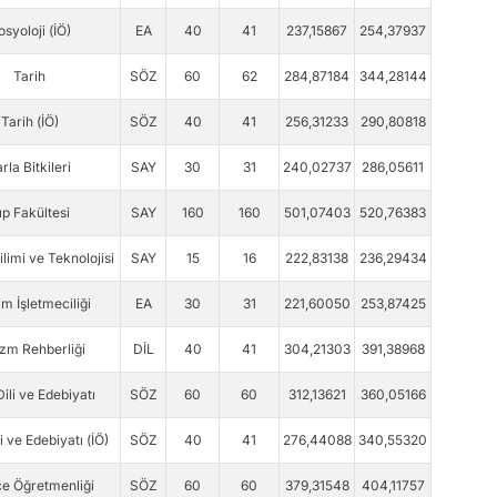
osyoloji (İÖ)
EA
40
41
237,15867
254,37937
Tarih
SÖZ
60
62
284,87184
344,28144
Tarih (İÖ)
SÖZ
40
41
256,31233
290,80818
rla Bitkileri
SAY
30
31
240,02737
286,05611
ıp Fakültesi
SAY
160
160
501,07403
520,76383
limi ve Teknolojisi
SAY
15
16
222,83138
236,29434
m İşletmeciliği
EA
30
31
221,60050
253,87425
izm Rehberliği
DİL
40
41
304,21303
391,38968
ili ve Edebiyatı
SÖZ
60
60
312,13621
360,05166
i ve Edebiyatı (İÖ)
SÖZ
40
41
276,44088
340,55320
e Öğretmenliği
SÖZ
60
60
379,31548
404,11757