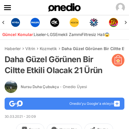
Güncel Konular
Liseler-LGS
Emekli Zammı
Filtresiz Hali😱
Haberler
Vitrin
Kozmetik
Daha Güzel Görünen Bir Ciltte Etki
Daha Güzel Görünen Bir
Ciltte Etkili Olacak 21 Ürün
Nursu Duha Çubukçu
- Onedio Üyesi
Onedio’yu Google'a ekleyin
30.03.2021 - 20:09