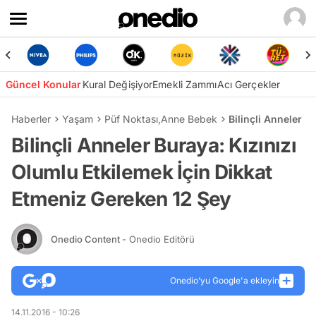
Güncel Konular
Kural Değişiyor
Emekli Zammı
Acı Gerçekler
Haberler
Yaşam
Püf Noktası
,
Anne Bebek
Bilinçli Anneler B
Bilinçli Anneler Buraya: Kızınızı
Olumlu Etkilemek İçin Dikkat
Etmeniz Gereken 12 Şey
Onedio Content
- Onedio Editörü
Onedio’yu Google'a ekleyin
14.11.2016 - 10:26