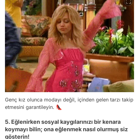
Genç kız olunca modayı değil, içinden gelen tarzı takip
etmesini garantileyin. 👠
5. Eğlenirken sosyal kaygılarınızı bir kenara
koymayı bilin; ona eğlenmek nasıl olurmuş siz
gösterin!