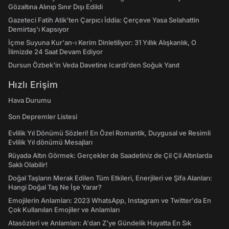
Gözaltına Alınıp Sınır Dışı Edildi
Gazeteci Fatih Atik'ten Çarpıcı İddia: Çerçeve Yasa Selahattin
Demirtaş'ı Kapsıyor
İçme Suyuna Kur'an-ı Kerim Dinletiliyor: 31 Yıllık Alışkanlık, O
İlimizde 24 Saat Devam Ediyor
Dursun Özbek'in Veda Davetine Icardi'den Soğuk Yanıt
Hızlı Erişim
Hava Durumu
Son Depremler Listesi
Evlilik Yıl Dönümü Sözleri! En Özel Romantik, Duygusal ve Resimli
Evlilik Yıl dönümü Mesajları
Rüyada Altın Görmek: Gerçekler de Saadetiniz de Çil Çil Altınlarda
Saklı Olabilir!
Doğal Taşların Merak Edilen Tüm Etkileri, Enerjileri ve Şifa Alanları:
Hangi Doğal Taş Ne İşe Yarar?
Emojilerin Anlamları: 2023 WhatsApp, Instagram ve Twitter'da En
Çok Kullanılan Emojiler ve Anlamları
Atasözleri ve Anlamları: A'dan Z'ye Gündelik Hayatta En Sık