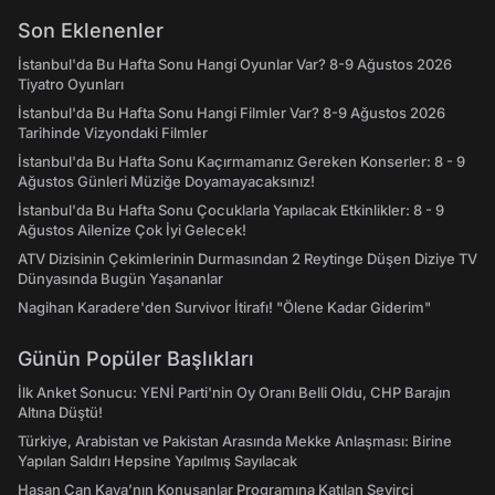
Son Eklenenler
İstanbul'da Bu Hafta Sonu Hangi Oyunlar Var? 8-9 Ağustos 2026
Tiyatro Oyunları
İstanbul'da Bu Hafta Sonu Hangi Filmler Var? 8-9 Ağustos 2026
Tarihinde Vizyondaki Filmler
İstanbul'da Bu Hafta Sonu Kaçırmamanız Gereken Konserler: 8 - 9
Ağustos Günleri Müziğe Doyamayacaksınız!
İstanbul'da Bu Hafta Sonu Çocuklarla Yapılacak Etkinlikler: 8 - 9
Ağustos Ailenize Çok İyi Gelecek!
ATV Dizisinin Çekimlerinin Durmasından 2 Reytinge Düşen Diziye TV
Dünyasında Bugün Yaşananlar
Nagihan Karadere'den Survivor İtirafı! "Ölene Kadar Giderim"
Günün Popüler Başlıkları
İlk Anket Sonucu: YENİ Parti'nin Oy Oranı Belli Oldu, CHP Barajın
Altına Düştü!
Türkiye, Arabistan ve Pakistan Arasında Mekke Anlaşması: Birine
Yapılan Saldırı Hepsine Yapılmış Sayılacak
Hasan Can Kaya’nın Konuşanlar Programına Katılan Seyirci