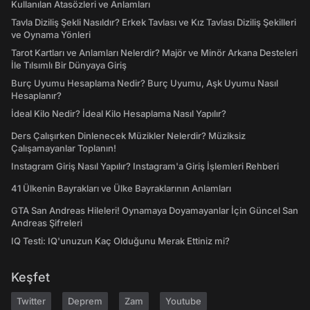
Kullanılan Atasözleri ve Anlamları
Tavla Diziliş Şekli Nasıldır? Erkek Tavlası ve Kız Tavlası Diziliş Şekilleri
ve Oynama Yönleri
Tarot Kartları ve Anlamları Nelerdir? Majör ve Minör Arkana Desteleri
İle Tılsımlı Bir Dünyaya Giriş
Burç Uyumu Hesaplama Nedir? Burç Uyumu, Aşk Uyumu Nasıl
Hesaplanır?
İdeal Kilo Nedir? İdeal Kilo Hesaplama Nasıl Yapılır?
Ders Çalışırken Dinlenecek Müzikler Nelerdir? Müziksiz
Çalışamayanlar Toplanın!
Instagram Giriş Nasıl Yapılır? Instagram'a Giriş İşlemleri Rehberi
41 Ülkenin Bayrakları ve Ülke Bayraklarının Anlamları
GTA San Andreas Hileleri! Oynamaya Doyamayanlar İçin Güncel San
Andreas Şifreleri
IQ Testi: IQ'unuzun Kaç Olduğunu Merak Ettiniz mi?
Keşfet
Twitter
Deprem
Zam
Youtube