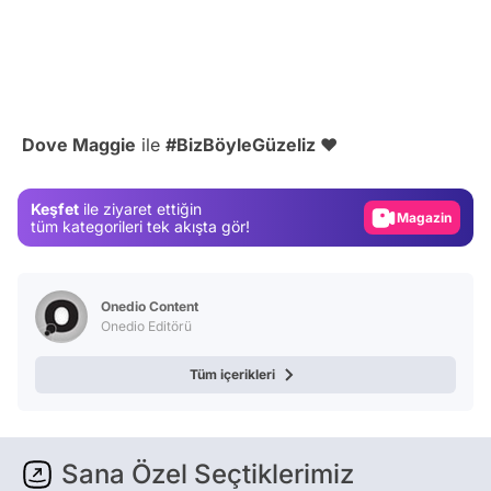
Video
/
Test
Dove Maggie
ile
#BizBöyleGüzeliz ❤️
Gündem
Magazin
Keşfet
ile ziyaret ettiğin
Video
tüm kategorileri tek akışta gör!
Test
Onedio Content
Onedio Editörü
Tüm içerikleri
Sana Özel Seçtiklerimiz